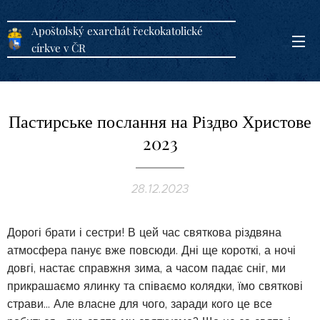
Apoštolský exarchát řeckokatolické
církve v ČR
Пастирське послання на Різдво Христове
2023
28.12.2023
Дорогі брати і сестри! В цей час святкова різдвяна
атмосфера панує вже повсюди. Дні ще короткі, а ночі
довгі, настає справжня зима, а часом падає сніг, ми
прикрашаємо ялинку та співаємо колядки, їмо святкові
страви... Але власне для чого, заради кого це все