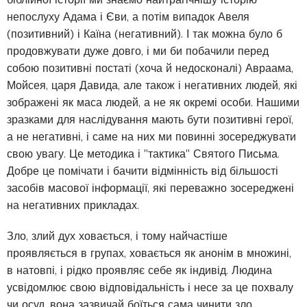
непослуху Адама і Єви, а потім випадок Авеля
(позитивний) і Каїна (негативний). І так можна було б
продовжувати дуже довго, і ми би побачили перед
собою позитивні постаті (хоча й недосконалі) Авраама,
Мойсея, царя Давида, але також і негативних людей, які
зображені як маса людей, а не як окремі особи. Нашими
зразками для наслідування мають бути позитивні герої,
а не негативні, і саме на них ми повинні зосереджувати
свою увагу. Це методика і "тактика" Святого Письма.
Добре це помічати і бачити відмінність від більшості
засобів масової інформації, які переважно зосереджені
на негативних прикладах.
Зло, злий дух ховається, і тому найчастіше
проявляється в групах, ховається як анонім в множині,
в натовпі, і рідко проявляє себе як індивід. Людина
усвідомлює свою відповідальність і несе за це похвалу
чи осуд, вона зазвичай боїться сама чинити зло.