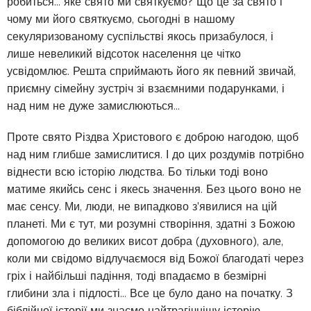
робиться... яке свято ми святкуємо? Що це за свято і
чому ми його святкуємо, сьогодні в нашому
секуляризованому суспільстві якось призабулося, і
лише невеликий відсоток населення це чітко
усвідомлює. Решта сприймають його як певний звичай,
приємну сімейну зустріч зі взаємними подарунками, і
над ним не дуже замислюються...
Проте свято Різдва Христового є доброю нагодою, щоб
над ним глибше замислитися. І до цих роздумів потрібно
віднести всю історію людства. Бо тільки тоді воно
матиме якийсь сенс і якесь значення. Без цього воно не
має сенсу. Ми, люди, не випадково з'явилися на цій
планеті. Ми є тут, ми розумні створіння, здатні з Божою
допомогою до великих висот добра (духовного), але,
коли ми свідомо відлучаємося від Божої благодаті через
гріх і найбільші падіння, тоді впадаємо в безмірні
глибини зла і підлості… Все це було дано на початку. З
біблійної історії ми знаємо найтрагічнішу історію