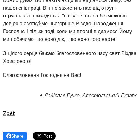
Божих руках. Бо і навіть якщо ми віддамося Йому, без
нашої співпраці, Він не захистить нас від отрут і
отруєнь, які приходять зі "світу". З такою безмежною
довірою святкуймо цьогорічне Різдво, Народження
Господнє. І тільки тоді, коли ми вповні віддамося Йому,
ми побачимо, що воно діє, і що воно того варте!
З цілого серця бажаю благословенного часу свят Різдва
Христового!
Благословення Господнє на Вас!
+ Ладіслав Гучко, Апостольський Екзарх
Zpět
Share