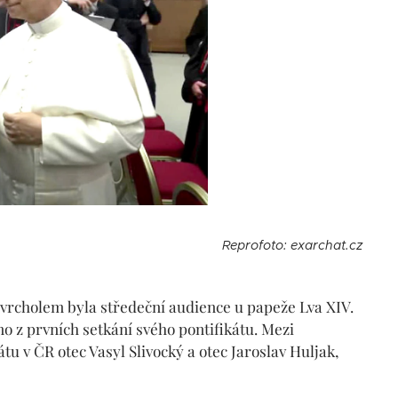
Reprofoto: exarchat.cz
 vrcholem byla středeční audience u papeže Lva XIV.
dno z prvních setkání svého pontifikátu. Mezi
tu v ČR otec Vasyl Slivocký a otec Jaroslav Huljak,