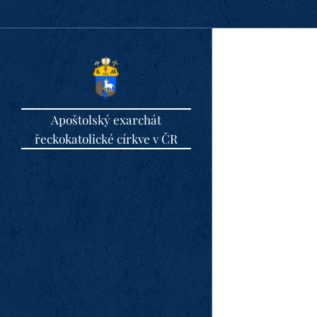
Apoštolský exarchát
řeckokatolické církve v ČR