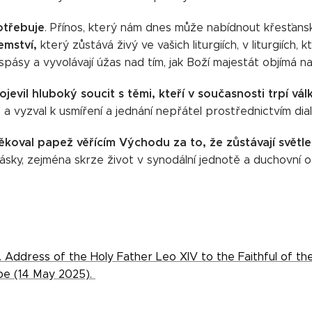
otřebuje
. Přínos, který nám dnes může nabídnout křesťan
emství,
který zůstává živý ve vašich liturgiích, v liturgiích, k
spásy a vyvolávají úžas nad tím, jak Boží majestát objímá na
ojevil hluboký soucit s těmi, kteří v současnosti trpí vál
z a vyzval k usmíření a jednání nepřátel prostřednictvím dia
koval papež věřícím Východu za to, že zůstávají světl
 lásky, zejména skrze život v synodální jednotě a duchovní o
. Address of the Holy Father Leo XIV to the Faithful of t
pe (14 May 2025).