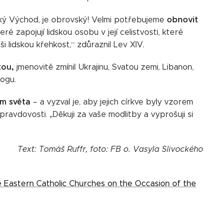
obnovit
ský Východ, je obrovský! Velmi potřebujeme
teré zapojují lidskou osobu v její celistvosti, které
ši lidskou křehkost,“ zdůraznil Lev XIV.
kou,
jmenovitě zmínil Ukrajinu, Svatou zemi, Libanon,
logu.
em světa
– a vyzval je, aby jejich církve byly vzorem
pravdovosti. „Děkuji za vaše modlitby a vyprošuji si
Text: Tomáš Ruffr, foto: FB o. Vasyla Slivockého
he Eastern Catholic Churches on the Occasion of the