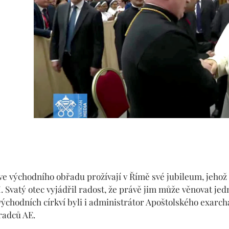
kve východního obřadu prožívají v Římě své jubileum, jehož
I. Svatý otec vyjádřil radost, že právě jim může věnovat je
východních církví byli i administrátor Apoštolského exarchá
radců AE.