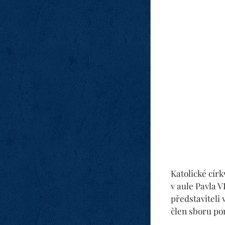
Katolické cír
v aule Pavla V
představiteli 
člen sboru po