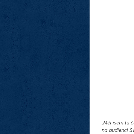
„Měl jsem tu č
na audienci Sv