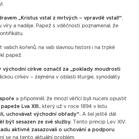
l.
dravem „Kristus vstal z mrtvých – vpravdě vstal!“
,
u víry a naděje. Papež s vděčností poznamenal, že
ntifikátu.
vašich kořenů, na vaši slavnou historii i na trpké
ekl papež.
 východní církve označil za
„poklady moudrosti
ickou církev – zejména v oblasti liturgie, synodality
aspoře
a připomněl, že mnozí věřící byli nuceni opustit
 papeže Lva XIII.
, který už v roce 1894 v listu
yslí, uchovávat východní obřady“.
A šel ještě dál:
ěl být sesazen ze své služby.
Tento princip Lev XIV.
řadu aktivně zasazovali o uchování a podporu
í se na tento aktuální problém.