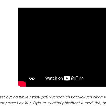
est být na jubileu zástupců východních katolických církví 
atý otec Lev XIV. Byla to zvláštní příležitost k modlitbě,