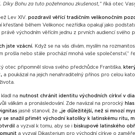
i. Díky Bohu za tuto požehnanou zkušenost,"
říká otec Vasy
pozdravil věřící tradičním velikonočním poz
apež Lev XIV.
í křesťané během Velikonoc nezřídka opakují jako podstat
právě východním věřícím jednu z prvních audiencí svého po
h jste vzácní.
Když se na vás dívám, myslím na rozmanitost 
ým prošla nebo stále prochází mnohá vaše společenství," ř
který
ý otec připomněl slova svého předchůdce Františka,
“,
a poukázal na jejich nenahraditelný přínos pro celou katol
života.
nutnost chránit identitu východních církví v di
 kladl na
hlas
ůli válkám a pronásledování. Zde navázal na prorocký
ignitas
„je důležitější, než si mnozí m
jasně stanovil, že
 se snažil přimět východní katolíky k latinskému ritu, m
otvrdil
biskupové latinského ob
a vyzval k tomu, aby se i
komunit
a vyzval Dikasterium pro východní církve o zaměřen