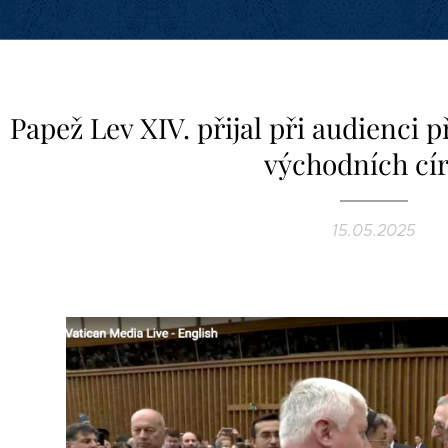
Papež Lev XIV. přijal při audienci p
východních cír
15.05.2025