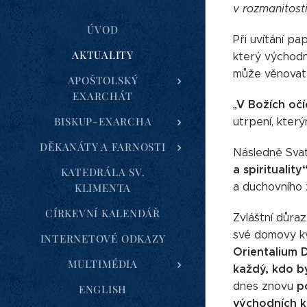
v
rozmanitost
ÚVOD
Při uvítání p
AKTUALITY
který východn
může věnovat 
APOŠTOLSKÝ
EXARCHÁT
V Božích očíc
„
BISKUP-EXARCHA
utrpení, kter
DĚKANÁTY A FARNOSTI
Následně Svat
a spirituality
KATEDRÁLA SV.
a duchovního 
KLIMENTA
CÍRKEVNÍ KALENDÁŘ
Zvláštní důraz
své domovy kv
INTERNETOVÉ ODKAZY
Orientalium D
MULTIMÉDIA
každý, kdo by
p
dnes znovu
ENGLISH
východních 