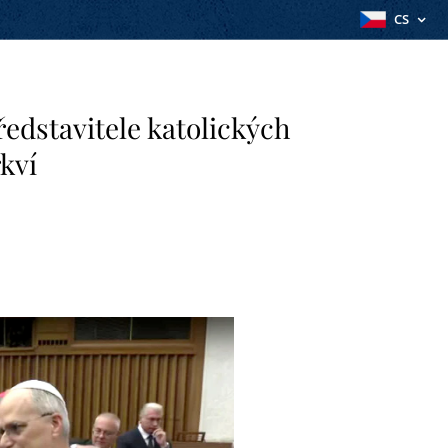
CS
ředstavitele katolických
kví