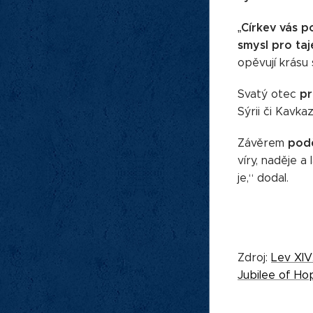
Církev vás p
„
smysl pro taj
opěvují krásu 
pr
Svatý otec
Sýrii či Kavka
podě
Závěrem
víry, naděje a
je,“ dodal.
Zdroj:
Lev XIV
Jubilee of Ho