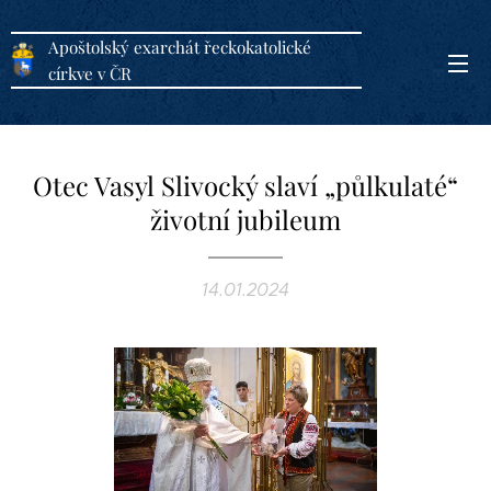
Apoštolský exarchát řeckokatolické
církve v ČR
Otec Vasyl Slivocký slaví „půlkulaté“
životní jubileum
14.01.2024