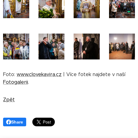
Foto:
www.clovekavira.cz
| Více fotek najdete v naší
Fotogalerii
.
Zpět
Share