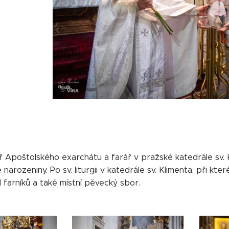
ř Apoštolského exarchátu a farář v pražské katedrále sv. Kl
arozeniny. Po sv. liturgii v katedrále sv. Klimenta, při kte
 farníků a také místní pěvecký sbor.