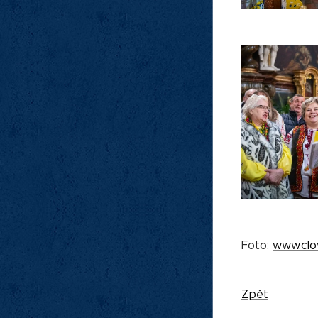
Foto:
www.clo
Zpět