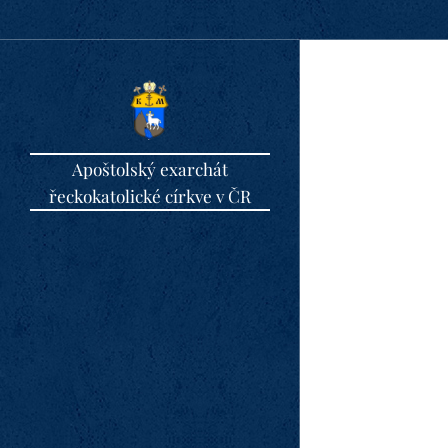
Apoštolský exarchát
řeckokatolické církve v ČR