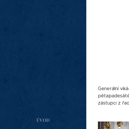
Generální viká
pětapadesáté n
zástupci z řad
ÚVOD