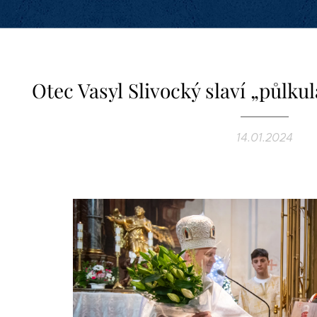
Otec Vasyl Slivocký slaví „půlkul
14.01.2024