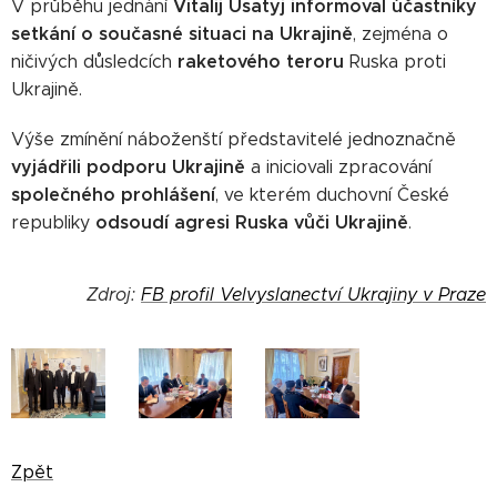
Vitalij Usatyj informoval účastníky
V průběhu jednání
setkání o současné situaci na Ukrajině
, zejména o
raketového teroru
ničivých důsledcích
Ruska proti
Ukrajině.
Výše zmínění náboženští představitelé jednoznačně
vyjádřili podporu Ukrajině
a iniciovali zpracování
společného prohlášení
, ve kterém duchovní České
odsoudí agresi Ruska vůči Ukrajině
republiky
.
Zdroj:
FB profil Velvyslanectví Ukrajiny v Praze
Zpět