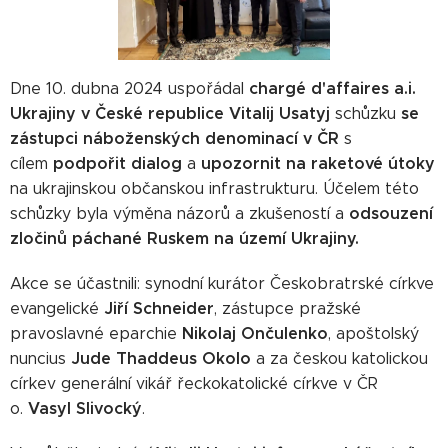
chargé d'affaires a.i.
Dne 10. dubna 2024 uspořádal
Ukrajiny v České republice Vitalij Usatyj
se
schůzku
zástupci náboženských denominací v ČR
s
podpořit dialog
upozornit na raketové útoky
cílem
a
na ukrajinskou občanskou infrastrukturu. Účelem této
odsouzení
schůzky byla výměna názorů a zkušeností a
zločinů páchané Ruskem na území Ukrajiny.
Akce se účastnili: synodní kurátor Českobratrské církve
Jiří Schneider
evangelické
, zástupce pražské
Nikolaj Ončulenko
pravoslavné eparchie
, apoštolský
Jude Thaddeus Okolo
nuncius
a za českou katolickou
církev generální vikář řeckokatolické církve v ČR
Vasyl Slivocký
o.
.