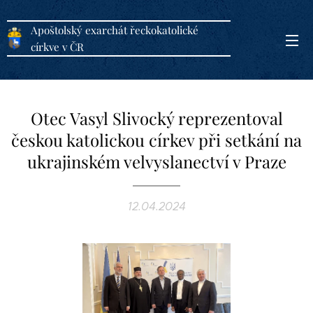
Apoštolský exarchát řeckokatolické
církve v ČR
Otec Vasyl Slivocký reprezentoval
českou katolickou církev při setkání na
ukrajinském velvyslanectví v Praze
12.04.2024