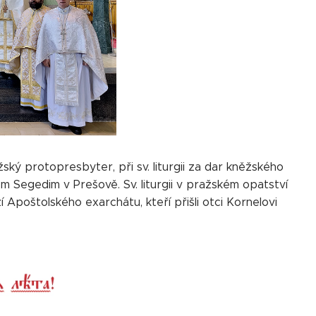
ský protopresbyter, při sv. liturgii za dar kněžského
em Segedim v Prešově. Sv. liturgii v pražském opatství
Apoštolského exarchátu, kteří přišli otci Kornelovi