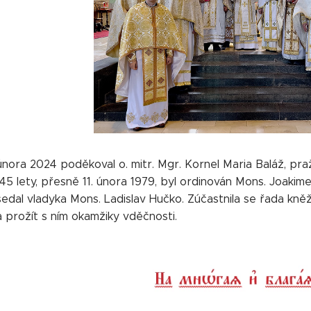
nora 2024 poděkoval o. mitr. Mgr. Kornel Maria Baláž, praž
45 lety, přesně 11. února 1979, byl ordinován Mons. Joakim
dal vladyka Mons. Ladislav Hučko. Zúčastnila se řada kněží 
 prožít s ním okamžiky vděčnosti.