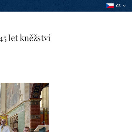
CS
45 let kněžství