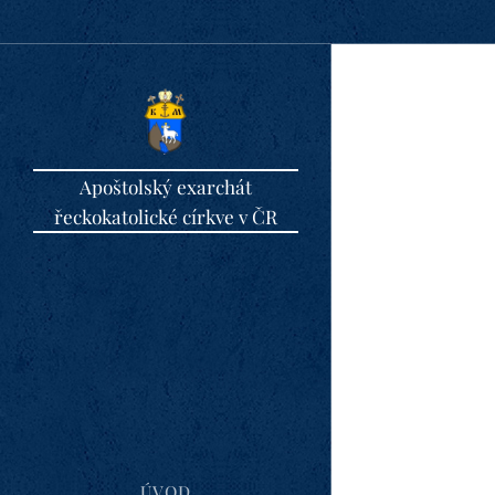
Apoštolský exarchát
řeckokatolické církve v ČR
ÚVOD