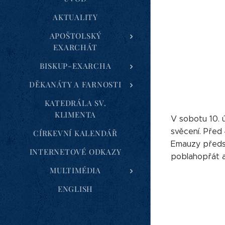
AKTUALITY
APOŠTOLSKÝ
EXARCHÁT
BISKUP-EXARCHA
DĚKANÁTY A FARNOSTI
KATEDRÁLA SV.
KLIMENTA
V sobotu 10. ú
svěcení. Před 
CÍRKEVNÍ KALENDÁŘ
Emauzy předse
INTERNETOVÉ ODKAZY
poblahopřát a
MULTIMÉDIA
ENGLISH