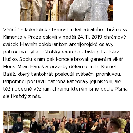
Věřící řeckokatolické farnosti u katedrálního chrámu sv.
Klimenta v Praze oslavili v neděli 24. 11. 2019 chrámový
svátek. Hlavním celebrantem archijerejské oslavy
patrocinia byl apoštolský exarcha - biskup Ladislav
Hučko. Spolu s ním pak koncelebrovali generální vikář
Mons. Milan Hanuš a pražský děkan o. mitr. Kornel
Baláž, který tentokrát posloužil sváteční promluvou.
Připomněl postavu patrona katedrály, její historii, ale
též i obecně význam chrámu, kterým jsme podle Písma
ale i každý z nás.