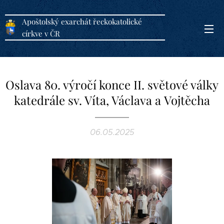
Apoštolský exarchát řeckokatolické
církve v ČR
Oslava 80. výročí konce II. světové války
katedrále sv. Víta, Václava a Vojtěcha
06.05.2025