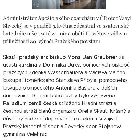
Administrátor Apoštolského exarchátu v ČR otec Vasyl
Slivocký se v pondělí 5. května zúčastnil ve svatovítské
katedrále mše svaté za mír a oběti II. světové války u
příležitosti 80. výročí Pražského povstání.
pražský arcibiskup Mons. Jan Graubner
Sloužil
za
kardinála Dominika Duky
účasti
, pomocných biskupů
pražských Zdenka Wasserbauera a Václava Malého,
biskupa litoměřického Stanislava Přibyla, pomocného
biskupa olomouckého Antonína Baslera a dalších
duchovních. Během bohoslužby bylo vystaveno
Palladium země české
střežené Hradní stráží a
čestnou stráží členů organizací Orel a Skaut. Krásný a
důstojný hudební doprovod pro celou mši zajistil
Pražský katedrální sbor a Pěvecký sbor Stojanova
gymnázia Velehrad.