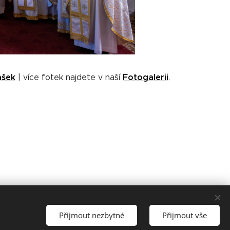
ašek
Fotogalerii
| více fotek najdete v naší
.
Přijmout nezbytné
Přijmout vše