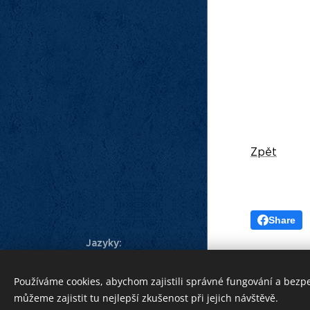
Zpět
Share
Jazyky
Čeština
Українська
©
Apoštolský exarchát
Používáme cookies, abychom zajistili správné fungování a bezp
řeckokatolické
církve v ČR 2019
můžeme zajistit tu nejlepší zkušenost při jejich návštěvě.