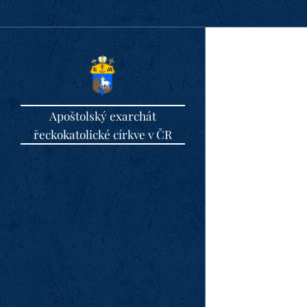
Apoštolský exarchát
řeckokatolické církve v ČR