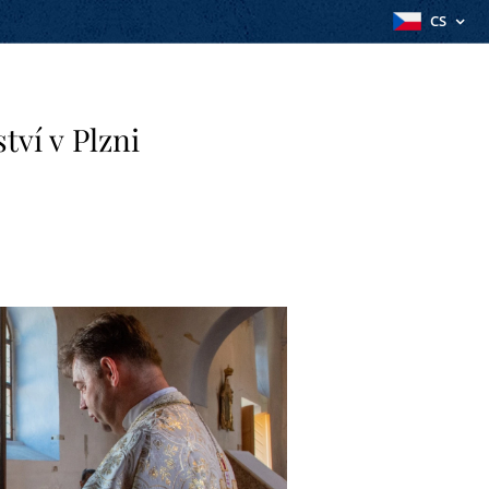
CS
tví v Plzni