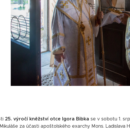
25. výročí kněžství otce Igora Bibka
sti
se v sobotu 1. srp
 Mikuláše za účasti apoštolského exarchy Mons. Ladislava 