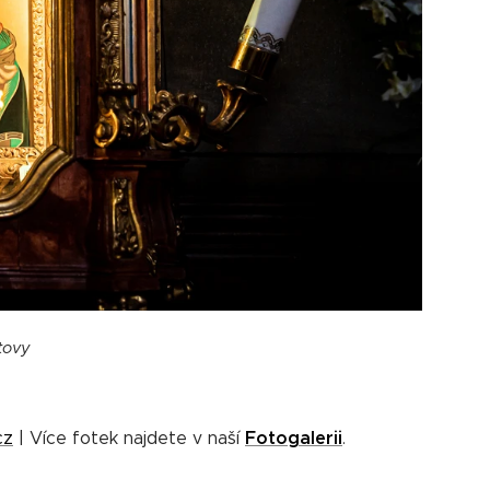
stovy
Fotogalerii
cz
| Více fotek najdete v naší
.