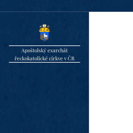
Apoštolský exarchát
řeckokatolické církve v ČR