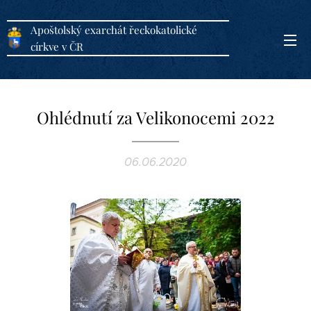
Apoštolský exarchát řeckokatolické
církve v ČR
Ohlédnutí za Velikonocemi 2022
06.06.2020