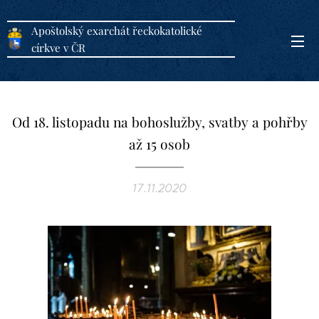
Apoštolský exarchát řeckokatolické
církve v ČR
Od 18. listopadu na bohoslužby, svatby a pohřby
až 15 osob
17.11.2020