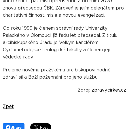
konference, pak místopředsedou a od roku 2020
znovu předsedou ČBK. Zároveň je jejím delegátem pro
charitativní činnost, misie a novou evangelizaci.
Od roku 1999 je členem správní rady Univerzity
Palackého v Olomouci, jíž řadu let předsedal. Z titulu
arcibiskupského úřadu je Velkým kancléřem
Cyrilometodějské teologické fakulty a členem její
vědecké rady.
Přejeme novému pražskému arcibiskupovi hodně
zdraví, sil a Boží požehnání pro jeho službu.
Zdroj:
zpravy.cirkev.cz
Zpět
Share