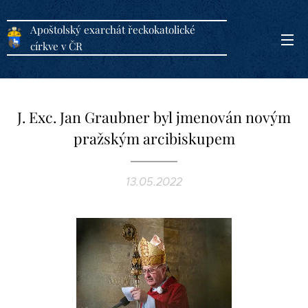
Apoštolský exarchát řeckokatolické
církve v ČR
J. Exc. Jan Graubner byl jmenován novým
pražským arcibiskupem
13.05.2022