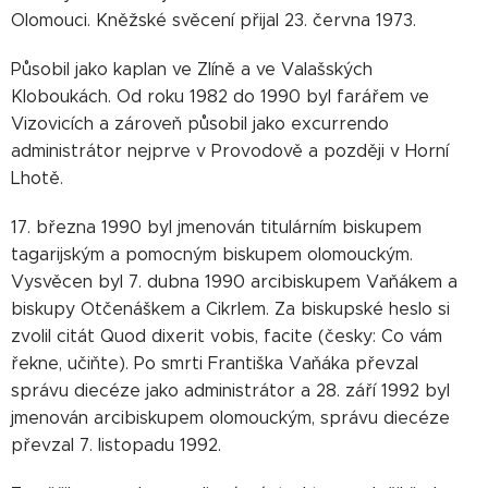
Olomouci. Kněžské svěcení přijal 23. června 1973.
Působil jako kaplan ve Zlíně a ve Valašských
Kloboukách. Od roku 1982 do 1990 byl farářem ve
Vizovicích a zároveň působil jako excurrendo
administrátor nejprve v Provodově a později v Horní
Lhotě.
17. března 1990 byl jmenován titulárním biskupem
tagarijským a pomocným biskupem olomouckým.
Vysvěcen byl 7. dubna 1990 arcibiskupem Vaňákem a
biskupy Otčenáškem a Cikrlem. Za biskupské heslo si
zvolil citát Quod dixerit vobis, facite (česky: Co vám
řekne, učiňte). Po smrti Františka Vaňáka převzal
správu diecéze jako administrátor a 28. září 1992 byl
jmenován arcibiskupem olomouckým, správu diecéze
převzal 7. listopadu 1992.