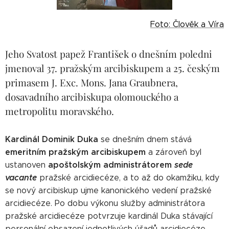
Foto: Člověk a Víra
Jeho Svatost papež František o dnešním poledni
jmenoval 37. pražským arcibiskupem a 25. českým
primasem J. Exc. Mons. Jana Graubnera,
dosavadního arcibiskupa olomouckého a
metropolitu moravského.
Kardinál Dominik Duka
se dnešním dnem stává
emeritním pražským arcibiskupem
a zároveň byl
apoštolským administrátorem
sede
ustanoven
vacante
pražské arcidiecéze, a to až do okamžiku, kdy
se nový arcibiskup ujme kanonického vedení pražské
arcidiecéze. Po dobu výkonu služby administrátora
pražské arcidiecéze potvrzuje kardinál Duka stávající
personální obsazení jednotlivých úřadů arcidiecéze.