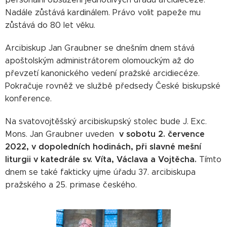
Nadále zůstává kardinálem. Právo volit papeže mu
zůstává do 80 let věku.
Arcibiskup Jan Graubner se dnešním dnem stává
apoštolským administrátorem olomouckým až do
převzetí kanonického vedení pražské arcidiecéze.
Pokračuje rovněž ve službě předsedy České biskupské
konference.
Na svatovojtěšský arcibiskupský stolec bude J. Exc.
v sobotu 2. července
Mons. Jan Graubner uveden
2022, v dopoledních hodinách, při slavné mešní
liturgii v katedrále sv. Víta, Václava a Vojtěcha.
Tímto
dnem se také fakticky ujme úřadu 37. arcibiskupa
pražského a 25. primase českého.