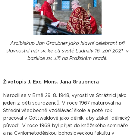
Arcibiskup Jan Graubner jako hlavní celebrant při
slavnostní mši sv. ke cti svaté Ludmily 16. září 2021 v
bazilice sv. Jiří na Pražském hradě.
Životopis J. Exc. Mons. Jana Graubnera
Narodil se v Brně 29. 8. 1948, vyrostl ve Strážnici jako
jeden z pěti sourozenců. V roce 1967 maturoval na
Střední všeobecně vzdělávací škole a poté rok
pracoval v Gottwaldově jako dělník, aby získal "dělnický
původ". V roce 1968 byl přijat do kněžského semináře
a na Cyrilometodějskou bohosloveckou fakultu v