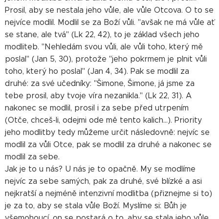
Prosil, aby se nestala jeho vůle, ale vůle Otcova. O to se
nejvíce modlil. Modlil se za Boží vůli. "avšak ne má vůle ať
se stane, ale tvá" (Lk 22, 42), to je základ všech jeho
modliteb. "Nehledám svou vůli, ale vůli toho, který mě
poslal" (Jan 5, 30), protože "jeho pokrmem je plnit vůli
toho, který ho poslal" (Jan 4, 34). Pak se modlil za
druhé: za své učedníky: "Šimone, Šimone, já jsme za
tebe prosil, aby tvoje víra nezanikla." (Lk 22, 31). A
nakonec se modlil, prosil i za sebe před utrpením
(Otče, chceš-li, odejmi ode mě tento kalich...). Priority
jeho modlitby tedy můžeme určit následovně: nejvíc se
modlil za vůli Otce, pak se modlil za druhé a nakonec se
modlil za sebe.
Jak je to u nás? U nás je to opačně. My se modlíme
nejvíc za sebe samých, pak za druhé, své blízké a asi
nejkratší a nejméně intenzivní modlitba (přiznejme si to)
je za to, aby se stala vůle Boží. Myslíme si: Bůh je
všemohoucí, on se postará o to, aby se stala jeho vůle