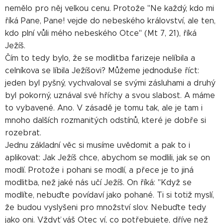
nemělo pro něj velkou cenu. Protože "Ne každý, kdo mi
říká Pane, Pane! vejde do nebeského království, ale ten,
kdo plní vůli mého nebeského Otce" (Mt 7, 21), říká
Ježíš.
Čím to tedy bylo, že se modlitba farizeje nelíbila a
celníkova se líbila Ježíšovi? Můžeme jednoduše říct:
jeden byl pyšný, vychvaloval se svými zásluhami a druhý
byl pokorný, uznával své hříchy a svou slabost. A máme
to vybavené. Ano. V zásadě je tomu tak, ale je tam i
mnoho dalších rozmanitých odstínů, které je dobře si
rozebrat.
Jednu základní věc si musíme uvědomit a pak to i
aplikovat: Jak Ježíš chce, abychom se modlili, jak se on
modlí. Protože i pohani se modlí, a přece je to jiná
modlitba, než jaké nás učí Ježíš. On říká: "Když se
modlíte, nebuďte povídaví jako pohané. Ti si totiž myslí,
že budou vyslyšeni pro množství slov. Nebuďte tedy
jako oni. Vždyť váš Otec ví, co potřebujete, dříve než