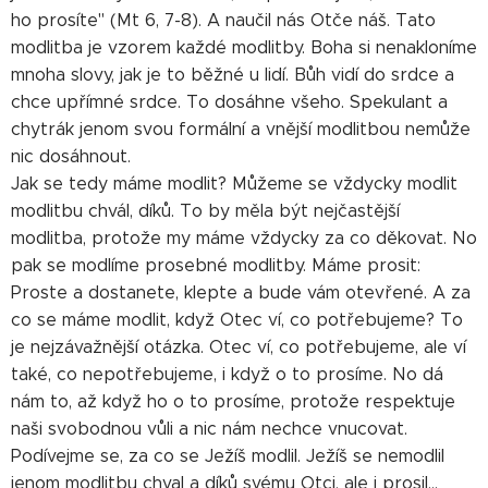
ho prosíte" (Mt 6, 7-8). A naučil nás Otče náš. Tato
modlitba je vzorem každé modlitby. Boha si nenakloníme
mnoha slovy, jak je to běžné u lidí. Bůh vidí do srdce a
chce upřímné srdce. To dosáhne všeho. Spekulant a
chytrák jenom svou formální a vnější modlitbou nemůže
nic dosáhnout.
Jak se tedy máme modlit? Můžeme se vždycky modlit
modlitbu chvál, díků. To by měla být nejčastější
modlitba, protože my máme vždycky za co děkovat. No
pak se modlíme prosebné modlitby. Máme prosit:
Proste a dostanete, klepte a bude vám otevřené. A za
co se máme modlit, když Otec ví, co potřebujeme? To
je nejzávažnější otázka. Otec ví, co potřebujeme, ale ví
také, co nepotřebujeme, i když o to prosíme. No dá
nám to, až když ho o to prosíme, protože respektuje
naši svobodnou vůli a nic nám nechce vnucovat.
Podívejme se, za co se Ježíš modlil. Ježíš se nemodlil
jenom modlitbu chval a díků svému Otci, ale i prosil...