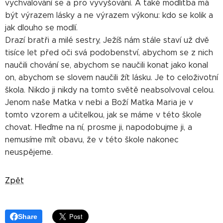
vychvalování se a pro vyvyšování. A také modlitba má
být výrazem lásky a ne výrazem výkonu: kdo se kolik a
jak dlouho se modlí.
Drazí bratři a milé sestry, Ježíš nám stále staví už dvě
tisíce let před oči svá podobenství, abychom se z nich
naučili chování se, abychom se naučili konat jako konal
on, abychom se slovem naučili žít lásku. Je to celoživotní
škola. Nikdo ji nikdy na tomto světě neabsolvoval celou.
Jenom naše Matka v nebi a Boží Matka Maria je v
tomto vzorem a učitelkou, jak se máme v této škole
chovat. Hleďme na ní, prosme ji, napodobujme ji, a
nemusíme mít obavu, že v této škole nakonec
neuspějeme.
Zpět
Share