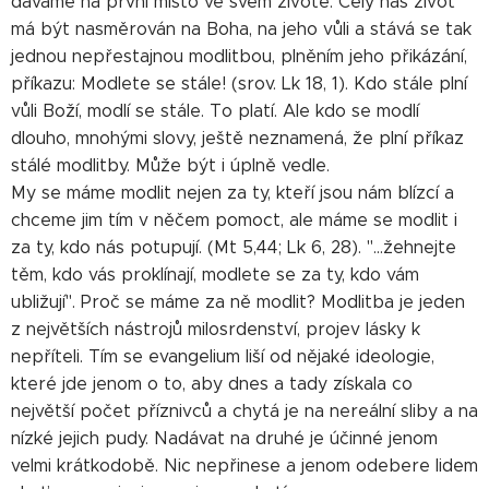
dáváme na první místo ve svém životě. Celý náš život
má být nasměrován na Boha, na jeho vůli a stává se tak
jednou nepřestajnou modlitbou, plněním jeho přikázání,
příkazu: Modlete se stále! (srov. Lk 18, 1). Kdo stále plní
vůli Boží, modlí se stále. To platí. Ale kdo se modlí
dlouho, mnohými slovy, ještě neznamená, že plní příkaz
stálé modlitby. Může být i úplně vedle.
My se máme modlit nejen za ty, kteří jsou nám blízcí a
chceme jim tím v něčem pomoct, ale máme se modlit i
za ty, kdo nás potupují. (Mt 5,44; Lk 6, 28). "...žehnejte
těm, kdo vás proklínají, modlete se za ty, kdo vám
ubližují". Proč se máme za ně modlit? Modlitba je jeden
z největších nástrojů milosrdenství, projev lásky k
nepříteli. Tím se evangelium liší od nějaké ideologie,
které jde jenom o to, aby dnes a tady získala co
největší počet příznivců a chytá je na nereální sliby a na
nízké jejich pudy. Nadávat na druhé je účinné jenom
velmi krátkodobě. Nic nepřinese a jenom odebere lidem