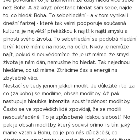
než Boha. A až když přestane hledat sám sebe, najde
to, co hledá: Boha. To sebehledání - a v tom vynikal i
dnešní farizej - které tak velmi podporuje současná
kultura, je největší překážkou k najití; k najití smyslu a
plnosti svého života. To sebehledání se podobá hledání
brýlí, které máme na nose, na očích. Nikdy je nemůže
najít, pokud si neuvědomíme, že je už máme, že smysl
života je nám dán, nemusíme ho hledat. Tak nejednou
hledáme, co už máme. Ztrácíme čas a energii na
zbytečné věci.
Nestačí se tedy jenom jakkoli modlit. Je důležité i to, za
co (za koho) se modlíme, obsah modlitby. Až pak
nastupuje hloubka, intenzita, soustředěnost modlitby.
Často se ve zpovědích lidé zpovídají, že se modlili
nesoustředěně. To je způsobené lidskou slabostí. No
pak je obsah modlitby, který souvisí přímo i s tím, jaký
máme vztah k Bohu, co je pro nás důležitější, co