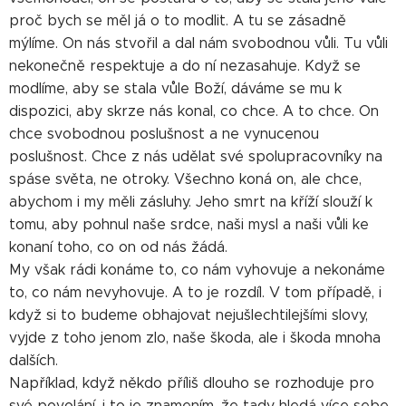
proč bych se měl já o to modlit. A tu se zásadně
mýlíme. On nás stvořil a dal nám svobodnou vůli. Tu vůli
nekonečně respektuje a do ní nezasahuje. Když se
modlíme, aby se stala vůle Boží, dáváme se mu k
dispozici, aby skrze nás konal, co chce. A to chce. On
chce svobodnou poslušnost a ne vynucenou
poslušnost. Chce z nás udělat své spolupracovníky na
spáse světa, ne otroky. Všechno koná on, ale chce,
abychom i my měli zásluhy. Jeho smrt na kříží slouží k
tomu, aby pohnul naše srdce, naši mysl a naši vůli ke
konaní toho, co on od nás žádá.
My však rádi konáme to, co nám vyhovuje a nekonáme
to, co nám nevyhovuje. A to je rozdíl. V tom případě, i
když si to budeme obhajovat nejušlechtilejšími slovy,
vyjde z toho jenom zlo, naše škoda, ale i škoda mnoha
dalších.
Například, když někdo příliš dlouho se rozhoduje pro
své povolání, i to je znamením, že tady hledá více sebe