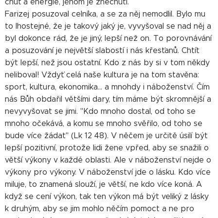
chuť a energie, jenom je znechutí.
Farizej posuzoval celníka, a se za něj nemodlil. Bylo mu
to lhostejné, že je takový jaký je, vyvyšoval se nad něj a
byl dokonce rád, že je jiný, lepší než on. To porovnávání
a posuzování je největší slabostí i nás křesťanů. Chtít
být lepší, než jsou ostatní. Kdo z nás by si v tom někdy
neliboval! Vždyť celá naše kultura je na tom stavěna:
sport, kultura, ekonomika... a mnohdy i náboženství. Čím
nás Bůh obdařil většími dary, tím máme být skromnější a
nevyvyšovat se jimi. "Kdo mnoho dostal, od toho se
mnoho očekává, a komu se mnoho svěřilo, od toho se
bude více žádat" (Lk 12 48). V něčem je určitě úsilí být
lepší pozitivní, protože lidi žene vpřed, aby se snažili o
větší výkony v každé oblasti. Ale v náboženství nejde o
výkony pro výkony. V náboženství jde o lásku. Kdo více
miluje, to znamená slouží, je větší, ne kdo více koná. A
když se cení výkon, tak ten výkon má být veliký z lásky
k druhým, aby se jim mohlo něčím pomoct a ne pro