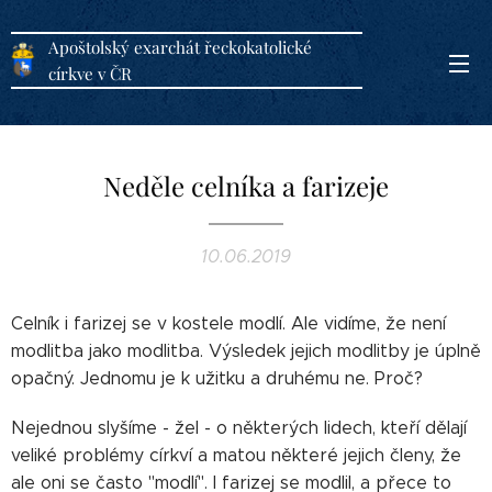
Apoštolský exarchát řeckokatolické
církve v ČR
Neděle celníka a farizeje
10.06.2019
Celník i farizej se v kostele modlí. Ale vidíme, že není
modlitba jako modlitba. Výsledek jejich modlitby je úplně
opačný. Jednomu je k užitku a druhému ne. Proč?
Nejednou slyšíme - žel - o některých lidech, kteří dělají
veliké problémy církví a matou některé jejich členy, že
ale oni se často "modlí". I farizej se modlil, a přece to