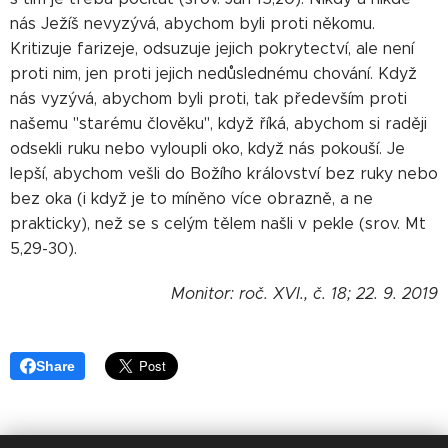
nás Ježíš nevyzývá, abychom byli proti někomu.
Kritizuje farizeje, odsuzuje jejich pokrytectví, ale není
proti nim, jen proti jejich nedůslednému chování. Když
nás vyzývá, abychom byli proti, tak především proti
našemu "starému člověku", když říká, abychom si raději
odsekli ruku nebo vyloupli oko, když nás pokouší. Je
lepší, abychom vešli do Božího království bez ruky nebo
bez oka (i když je to míněno více obrazně, a ne
prakticky), než se s celým tělem našli v pekle (srov. Mt
5,29-30).
Monitor: roč. XVI., č. 18; 22. 9. 2019
Share