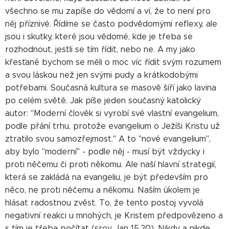
všechno se mu zapíše do vědomí a ví, že to není pro
něj příznivé. Řídíme se často podvědomými reflexy, ale
jsou i skutky, které jsou vědomé, kde je třeba se
rozhodnout, jestli se tím řídit, nebo ne. A my jako
křesťané bychom se měli o moc víc řídit svým rozumem
a svou láskou než jen svými pudy a krátkodobými
potřebami. Současná kultura se masově šíří jako lavina
po celém světě. Jak píše jeden současný katolický
autor: "Moderní člověk si vyrobí své vlastní evangelium,
podle přání trhu, protože evangelium o Ježíši Kristu už
ztratilo svou samozřejmost." A to "nové evangelium",
aby bylo "moderní" - podle něj - musí být vždycky i
proti něčemu či proti někomu. Ale naší hlavní strategií,
která se zakládá na evangeliu, je být především pro
něco, ne proti něčemu a někomu. Naším úkolem je
hlásat radostnou zvěst. To, že tento postoj vyvolá
negativní reakci u mnohých, je Kristem předpovězeno a
s tím je třeba počítat (srov. Jan 15,20). Nikdy a nikde