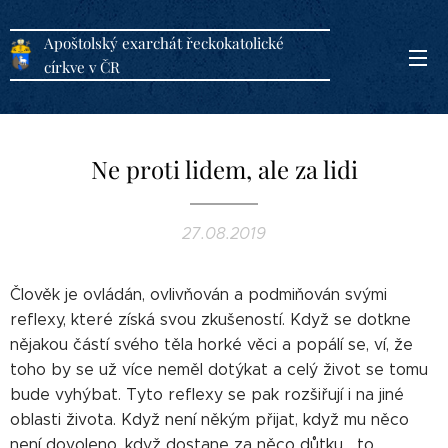
Apoštolský exarchát řeckokatolické
církve v ČR
Ne proti lidem, ale za lidi
27.08.2019
Člověk je ovládán, ovlivňován a podmiňován svými
reflexy, které získá svou zkušeností. Když se dotkne
nějakou částí svého těla horké věci a popálí se, ví, že
toho by se už více neměl dotýkat a celý život se tomu
bude vyhýbat. Tyto reflexy se pak rozšiřují i na jiné
oblasti života. Když není někým přijat, když mu něco
není dovoleno, když dostane za něco důtku... to