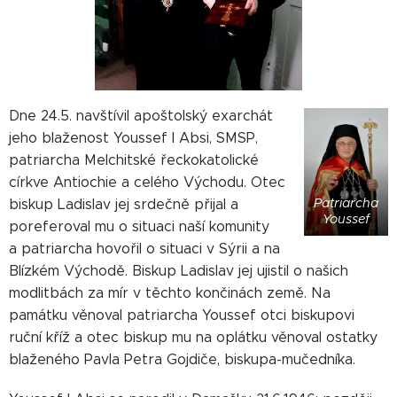
Dne 24.5. navštívil apoštolský exarchát
jeho blaženost Youssef I Absi, SMSP,
patriarcha Melchitské řeckokatolické
církve Antiochie a celého Východu. Otec
Patriarcha
biskup Ladislav jej srdečně přijal a
Youssef
poreferoval mu o situaci naší komunity
a patriarcha hovořil o situaci v Sýrii a na
Blízkém Východě. Biskup Ladislav jej ujistil o našich
modlitbách za mír v těchto končinách země. Na
památku věnoval patriarcha Youssef otci biskupovi
ruční kříž a otec biskup mu na oplátku věnoval ostatky
blaženého Pavla Petra Gojdiče, biskupa-mučedníka.