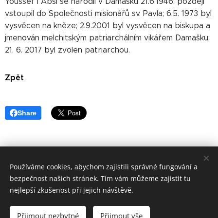
Youssef I Absi se narodil v Damašku 21.6.1946; později
vstoupil do Společnosti misionářů sv. Pavla; 6.5. 1973 byl
vysvěcen na kněze; 2.9.2001 byl vysvěcen na biskupa a
jmenován melchitským patriarchálním vikářem Damašku;
21. 6. 2017 byl zvolen patriarchou.
Zpět
Share
Používáme cookies, abychom zajistili správné fungování a
©
Apoštolský exarchát řeckokatolické
církve v ČR 2019
bezpečnost našich stránek. Tím vám můžeme zajistit tu
Cookies
nejlepší zkušenost při jejich návštěvě.
Jazyky
Přijmout nezbytné
Přijmout vše