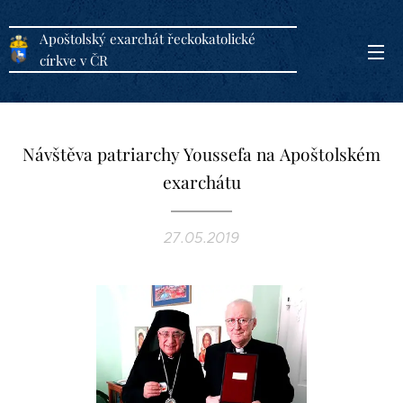
Apoštolský exarchát řeckokatolické
církve v ČR
Návštěva patriarchy Youssefa na Apoštolském
exarchátu
27.05.2019