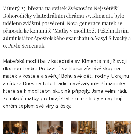
V úterý 25. března na svátek Zvěstování Nejsvětější
Bohorodičky v katedrálním chrámu sv. Klimenta bylo
uděleno zvláštní posvěcení. Nová generace matek se
připojila ke komunitě "Matky v modlitbě". Požehnali jim
administátor Apoštolského exarchátu o. Vasyl Slivocký a
o. Pavlo Semenjuk.
Mateřská modlitba v katedrále sv. Klimenta má již svoji
dlouhou tradici. Po každé sv. liturgii zůstává skupina
matek v kostele a svěřují Bohu své děti, rodiny, Ukrajinu
a církev. Dnes na tuto tradici navázaly mladší maminky,
které se k modlitební skupině připojily. Jsme velmi rádi,
že mladé matky přebírají štafetu modlitby a naplňují
chrám teplem své víry a lásky.