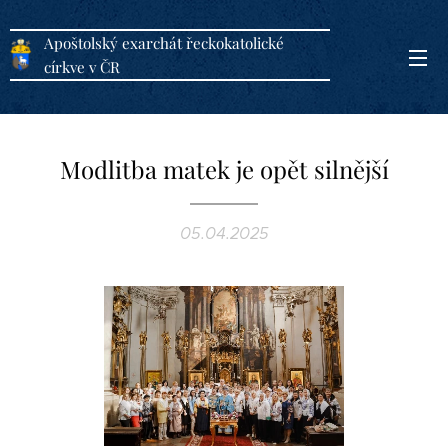
Apoštolský exarchát řeckokatolické
církve v ČR
Modlitba matek je opět silnější
05.04.2025