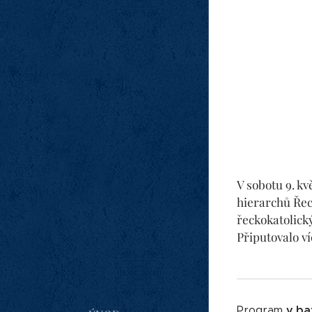
V sobotu 9. k
hierarchů Řec
řeckokatolick
Připutovalo ví
v ba
Program