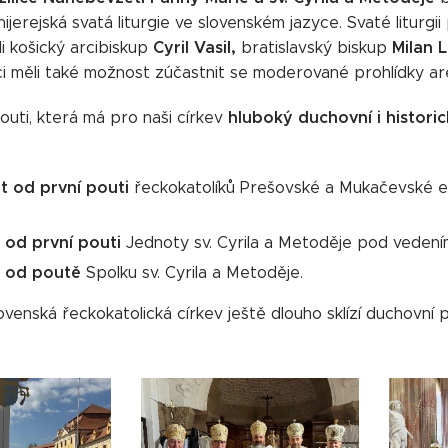
hijerejská svatá liturgie ve slovenském jazyce. Svaté litur
Cyril Vasil,
Milan 
i košický arcibiskup
bratislavský biskup
ci měli také možnost zúčastnit se moderované prohlídky ar
hluboký duchovní i histori
uti, která má pro naši církev
t
od první pouti
řeckokatolíků Prešovské a Mukačevské ep
.
t od první pouti
Jednoty sv. Cyrila a Metoděje pod veden
od poutě
Spolku sv. Cyrila a Metoděje.
ovenská řeckokatolická církev ještě dlouho sklízí duchovní