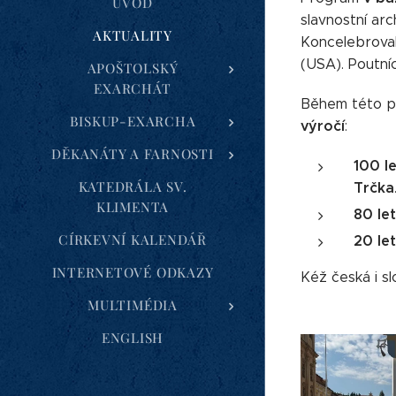
ÚVOD
slavnostní arc
AKTUALITY
Koncelebroval
(USA). Poutní
APOŠTOLSKÝ
EXARCHÁT
Během této po
BISKUP-EXARCHA
výročí
:
DĚKANÁTY A FARNOSTI
100 le
KATEDRÁLA SV.
Trčka
KLIMENTA
80 le
CÍRKEVNÍ KALENDÁŘ
20 let
INTERNETOVÉ ODKAZY
Kéž česká i sl
MULTIMÉDIA
ENGLISH