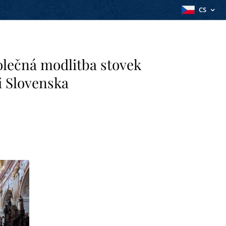
CS
olečná modlitba stovek
i Slovenska