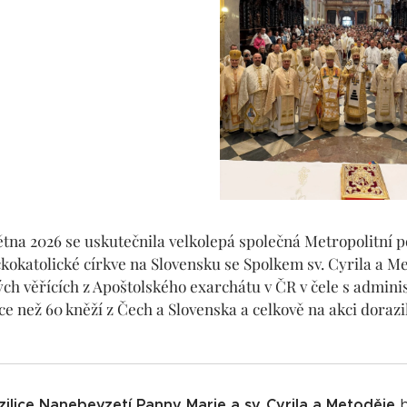
větna 2026 se uskutečnila velkolepá společná Metropolitní
kokatolické církve na Slovensku se Spolkem sv. Cyrila a Me
ých věřících z Apoštolského exarchátu v ČR v čele s admini
ce než 60 kněží z Čech a Slovenska a celkově na akci doraz
zilice Nanebevzetí Panny Marie a sv. Cyrila a Metoděje
b