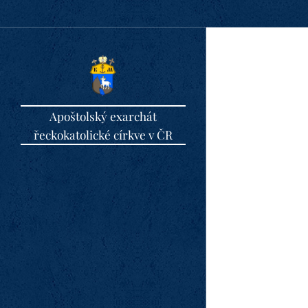
Apoštolský exarchát
řeckokatolické církve v ČR