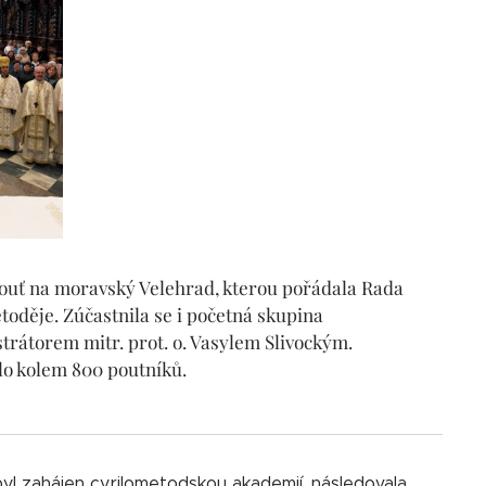
 pouť na moravský Velehrad, kterou pořádala Rada
toděje. Zúčastnila se i početná skupina
strátorem mitr. prot. o. Vasylem Slivockým.
ilo kolem 800 poutníků.
yl zahájen cyrilometodskou akademií, následovala