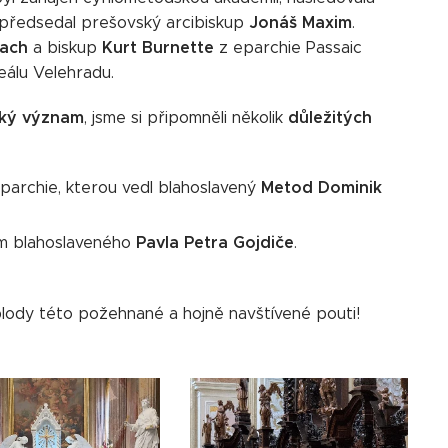
Jonáš Maxim
gii předsedal prešovský arcibiskup
.
Lach
Kurt Burnette
a biskup
z eparchie Passaic
eálu Velehradu.
cký význam
důležitých
, jsme si připomněli několik
Metod Dominik
archie, kterou vedl blahoslavený
Pavla Petra Gojdiče
ím blahoslaveného
.
 plody této požehnané a hojně navštívené pouti!