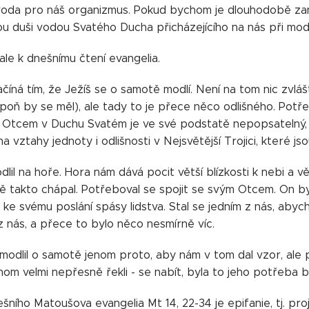
 voda pro náš organizmus. Pokud bychom je dlouhodobě za
ou duši vodou Svatého Ducha přicházejícího na nás při mod
le k dnešnímu čtení evangelia.
íná tím, že Ježíš se o samotě modlí. Není na tom nic zvláš
poň by se měl), ale tady to je přece něco odlišného. Potře
 Otcem v Duchu Svatém je ve své podstatě nepopsatelný, pr
a vztahy jednoty i odlišnosti v Nejsvětější Trojici, které js
dlil na hoře. Hora nám dává pocit větší blízkosti k nebi a v
ě takto chápal. Potřeboval se spojit se svým Otcem. On byl
ke svému poslání spásy lidstva. Stal se jedním z nás, abych
z nás, a přece to bylo něco nesmírně víc.
modlil o samotě jenom proto, aby nám v tom dal vzor, ale 
hom velmi nepřesně řekli - se nabít, byla to jeho potřeba
ního Matoušova evangelia Mt 14, 22-34 je epifanie, tj. pro