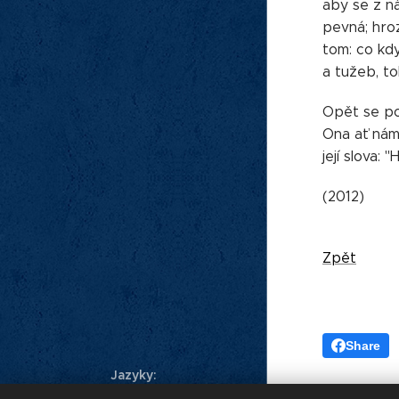
aby se z ná
pevná; hroz
tom: co kd
a tužeb, t
Opět se pod
Ona ať nám 
její slova:
(2012)
Zpět
Share
Jazyky
Čeština
Українська