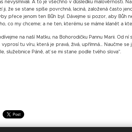
s nevysmívali. A to je všechno v důsledku malověrnosti. Na
í ji, že se stane spíše povrchná, laciná, založená často j
yby přece jenom ten Bůh byl. Dávejme si pozor, aby Bůh n
oho, co my chceme; a ne ten, kterému se máme klanět a kte
ívejme na naší Matku, na Bohorodičku Pannu Marii. Od ní se 
vyprosí tu víru, která je pravá, živá, upřímná... Naučme s
 "Hle, služebnice Páně, ať se mi stane podle tvého slova".