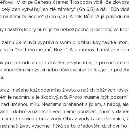
věřovali. V knize Genesis čteme: "Hospodin viděl, že zlovoln
 celý den vytvářejí jen zlé záměry." (Gn 6,5) a dál: "Bůh vi
lo na zemi zvráceně" (Gen 6,12). A řekl Bůh: "A já přivedu 
y i nástroj který hubí, je to nebezpečné prostředí, ve kt
v žalmu 69 mluvčí vypráví o svém prožitku, kdy takřka uton
a volá: "Zachraň mě, můj Bože". A podobných míst je v Písm
ak pro přírodu a i pro člověka nevyhnutná, je pro ně pože
ve vhodném množství nebo dávkování je to lék, je to pože
a.
raz i našeho každodenního života a našich běžných lidských 
m je nadmíru a je škodlivý, ničí. Proto musíme být pozorn
i nad určenou míru. Nesmíme přehánět s jídlem, s nápoji, a
ích. I dobré a užitečné věci máme používat jenom v daném 
ať nám připomíná obraz vody. Obraz vody také připomíná, ž
nich náš život vyschne. Týká se to především duchovního ž