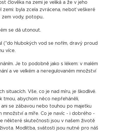
ost člověka na zemi je veliká a že v jeho
děl zemi: byla zcela zvrácena, neboť veškeré
na zem vody, potopu..
erém se dá utonout.
ul ("do hlubokých vod se nořím, dravý proud
u více.
hnáním. Je to podobně jako s lékem: v malém
hnání a ve velkém a neregulovaném množství
situacích. Vše, co je nad míru, je škodlivé.
í k tmou, abychom něco nepřeháněli,
le ani se zábavou nebo touhou po majetku
množství a míře. Co je navíc - i dobrého -
e některé skutečnosti jsou v našem životě
ivota. Modlitba, svátosti jsou nutné pro náš