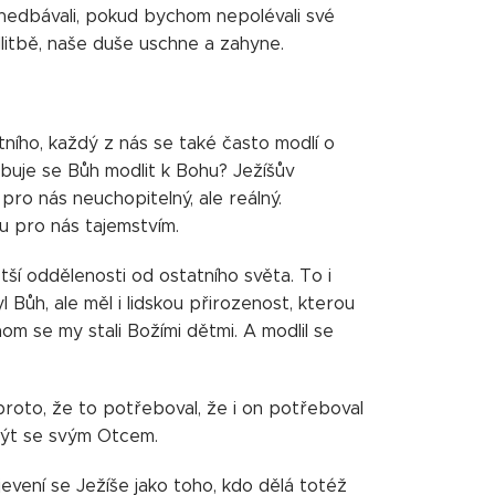
nedbávali, pokud bychom nepolévali své
litbě, naše duše uschne a zahyne.
tního, každý z nás se také často modlí o
buje se Bůh modlit k Bohu? Ježíšův
o nás neuchopitelný, ale reálný.
ou pro nás tajemstvím.
ětší oddělenosti od ostatního světa. To i
 Bůh, ale měl i lidskou přirozenost, kterou
om se my stali Božími dětmi. A modlil se
proto, že to potřeboval, že i on potřeboval
 být se svým Otcem.
jevení se Ježíše jako toho, kdo dělá totéž