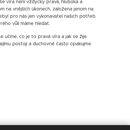
še víra není vždycky pravá, hluboká a
enom na vnějších úkonech, založena jenom na
ebyl pro nás jen vykonavatel našich potřeb
rého vůli máme hledat.
učme, co je to pravá víra a jak se žije.
e jejímu postoji a duchovně často opakujme