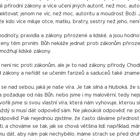
i přírodní zákony a více učení jiných autorit, než moc, autor
ktovat: jenom ne víc, než moc, autoritu a moudrost Boží. 
 že kdo více miluje otce, matku, bratry, sestry než jeho, nen
hodnoty, pravidla a zákony přirozené a lidské, a jsou hodno
zeny těm prvním. Bůh nekáže jednat proti zákonům přirozen
umožňují lidské zákony.
i není nic proti zákonům, ale je to nad zákony přírody. Cho
 zákony a neřídit se učením farizeů a saduceů také znamená 
e nad sebou, jaká je naše víra. Je tak silná a hluboká, že se
 požaduje od nás Bůh, nebo jsme i my malověrní, tedy nejs
tvořili jsme si svou vlastní víra, která nám vyhovuje, ktero
ždý si musí dát odpověď sám. Ne jakoukoli odpověď, ne 
dpověď. Pak nejednou zjistíme, že často dáváme přednost
, a chováme se tak, jak se chová většina lidí: například, m
u dát, aby nám pak nechybělo, máme strach se před druhým