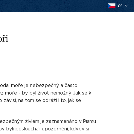
CS
oři
 Voda, moře je nebezpečný a často
ez moře - by byl život nemožný. Jak se k
ávisí, na tom se odráží i to, jak se
nebezpečným živlem je zaznamenáno v Písmu
by byli poslouchali upozornění, kdyby si