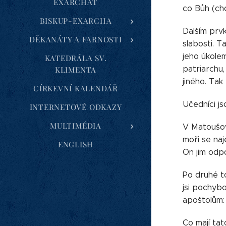
EXARCHÁT
co Bůh (cho
BISKUP-EXARCHA
Dalším prvk
DĚKANÁTY A FARNOSTI
slabosti. T
jeho úkolem
KATEDRÁLA SV.
patriarchu,
KLIMENTA
jiného. Tak
CÍRKEVNÍ KALENDÁŘ
Učedníci js
INTERNETOVÉ ODKAZY
MULTIMÉDIA
V Matoušově
moři se naj
ENGLISH
On jim odp
Po druhé to
jsi pochybo
apoštolům:
Co mají tat