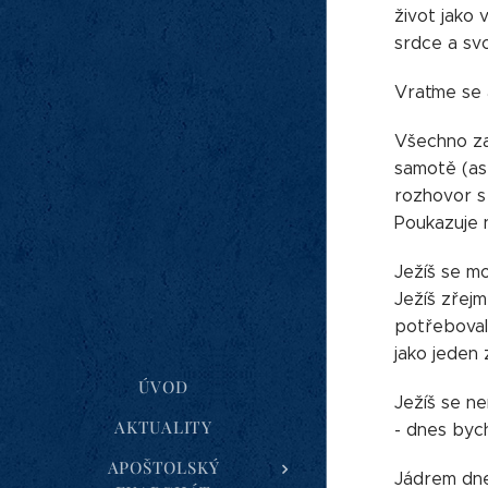
život jako
srdce a sv
Vraťme se a
Všechno zač
samotě (as
rozhovor s
Poukazuje n
Ježíš se mo
Ježíš zřejm
potřeboval 
jako jeden 
ÚVOD
Ježíš se ne
AKTUALITY
- dnes byc
APOŠTOLSKÝ
Jádrem dneš