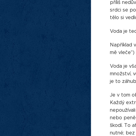
příliš nedů
srdci se po
tělo si ved
Voda je ted
Například 
mě vleče") 
Voda je vš
množství, 
je to záhub
Je v tom ob
Každý extré
nepoužíval
nebo peněz
škodí. To 
nutné; bez 