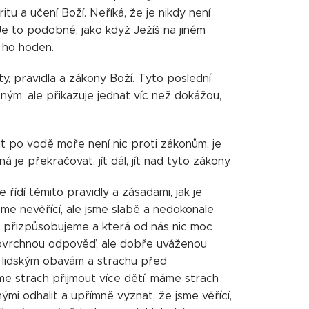
itu a učení Boží. Neříká, že je nikdy není
Je to podobné, jako když Ježíš na jiném
í ho hoden.
ty, pravidla a zákony Boží. Tyto poslední
ým, ale přikazuje jednat víc než dokážou,
dit po vodě moře není nic proti zákonům, je
je překračovat, jít dál, jít nad tyto zákony.
 řídí těmito pravidly a zásadami, jak je
me nevěřící, ale jsme slabě a nedokonale
u si přizpůsobujeme a která od nás nic moc
povrchnou odpověď, ale dobře uváženou
 lidským obavám a strachu před
áme strach přijmout více dětí, máme strach
i odhalit a upřímně vyznat, že jsme věřící,