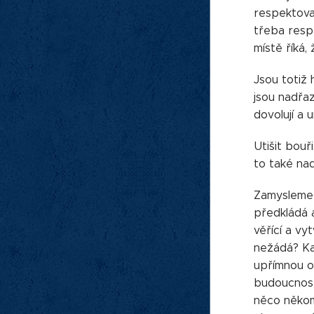
respektoval
třeba respe
místě říká,
Jsou totiž 
jsou nadřa
dovolují a 
Utišit bouř
to také nad
Zamysleme s
předkládá a
věřící a vy
nežádá? Ka
upřímnou o
budoucnosti
něco někom