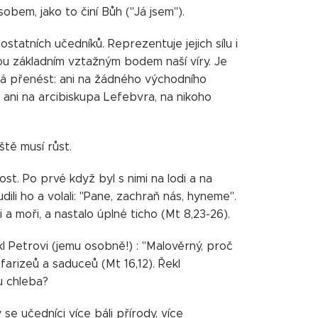
bem, jako to činí Bůh ("Já jsem").
tatních učedníků. Reprezentuje jejich sílu i
sou základním vztažným bodem naší víry. Je
edá přenést: ani na žádného východního
 ani na arcibiskupa Lefebvra, na nikoho
ště musí růst.
t. Po prvé když byl s nimi na lodi a na
dili ho a volali: "Pane, zachraň nás, hyneme".
ci a moři, a nastalo úplné ticho (Mt 8,23-26).
kl Petrovi (jemu osobně!) : "Malověrný, proč
 farizeů a saduceů (Mt 16,12). Řekl
u chleba?
e učedníci více báli přírody, více