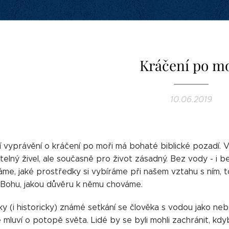
Kráčení po m
10.06.2019
í vyprávění o kráčení po moři má bohaté biblické pozadí.
elný živel, ale současně pro život zásadný. Bez vody - i b
e, jaké prostředky si vybíráme při našem vztahu s ním, to z
Bohu, jakou důvěru k němu chováme.
icky (i historicky) známé setkání se člověka s vodou jako 
 mluví o potopě světa. Lidé by se byli mohli zachránit, kdy