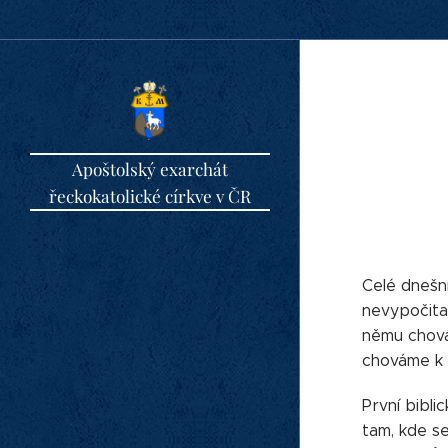
Apoštolský exarchát
řeckokatolické církve v ČR
Celé dnešn
nevypočitat
němu chovám
chováme k 
První bibl
tam, kde se