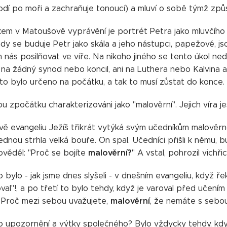
dí po moři a zachraňuje tonoucí) a mluví o sobě týmž způso
em v Matoušově vyprávění je portrét Petra jako mluvčího os
ady se buduje Petr jako skála a jeho nástupci, papežové, j
 nás posilňovat ve víře. Na nikoho jiného se tento úkol n
 na žádný synod nebo koncil, ani na Luthera nebo Kalvina a
 to bylo určeno na počátku, a tak to musí zůstat do konce.
ou zpočátku charakterizováni jako "malověrní". Jejich víra je
 evangeliu Ježíš třikrát vytýká svým učedníkům malověrnos
ednou strhla velká bouře. On spal. Učedníci přišli k němu, bu
malověrní?
ověděl: "Proč se bojíte
" A vstal, pohrozil vichři
 bylo - jak jsme dnes slyšeli - v dnešním evangeliu, když ře
val"!, a po třetí to bylo tehdy, když je varoval před učením
malověrní
 Proč mezi sebou uvažujete,
, že nemáte s sebo
o upozornění a výtky společného? Bylo vždycky tehdy, kdy s