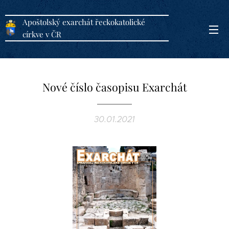
Apoštolský exarchát řeckokatolické
církve v ČR
Nové číslo časopisu Exarchát
30.01.2021