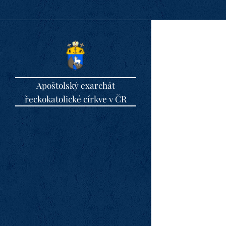
Apoštolský exarchát
řeckokatolické církve v ČR