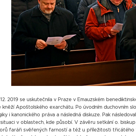
. 12. 2019 se uskutečnila v Praze v Emauzském benediktinsk
 kněží Apoštolského exarchátu. Po úvodním duchovním slov
giky i kanonického práva a následná diskuze. Pak následova
situaci v oblastech, kde působí. V závěru setkání o. bisku
orů faráři svěřených farností a též u příležitosti třicáté