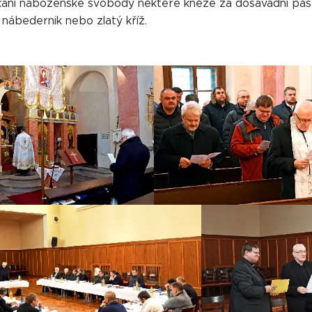
kání náboženské svobody některé kněze za dosavadní pas
, nábedernik nebo zlatý kříž.