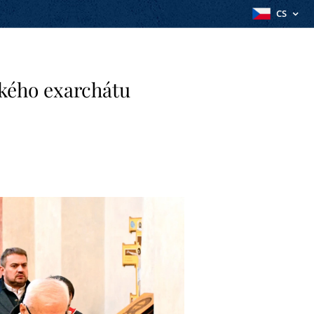
CS
kého exarchátu