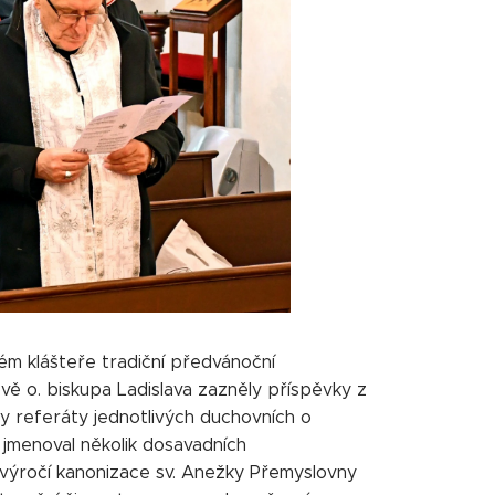
ém klášteře tradiční předvánoční
ě o. biskupa Ladislava zazněly příspěvky z
ly referáty jednotlivých duchovních o
p jmenoval několik dosavadních
ho výročí kanonizace sv. Anežky Přemyslovny