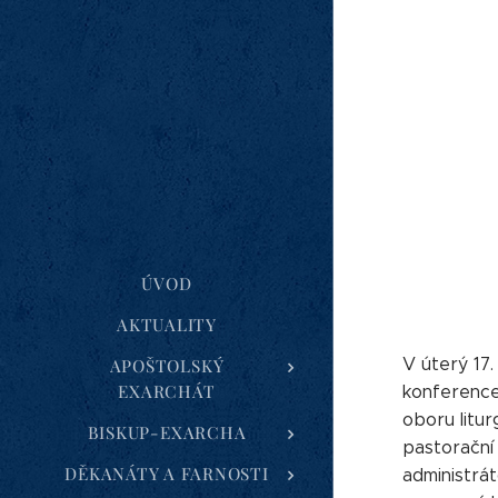
ÚVOD
AKTUALITY
V úterý 17
APOŠTOLSKÝ
EXARCHÁT
konference
oboru litur
BISKUP-EXARCHA
pastorační 
DĚKANÁTY A FARNOSTI
administrát