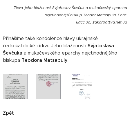
Zleva: jeho blaženost Svjatoslav Ševčuk a mukačevský eparcha
nejctihodnější biskup Teodor Matsapula. Foto:
ugcc.ua, zakarpattya.net.ua
Přinášíme také kondolence hlavy ukrajinské
Svjatoslava
řeckokatolické církve Jeho blaženosti
Ševčuka
a mukačevského eparchy nejctihodnějšího
Teodora Matsapuly
biskupa
.
Zpět