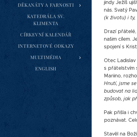
jindy Ježíš ujiš
DĚKANÁTY A FARNOSTI
nás. Svatý Pave
KATEDRÁLA SV.
(k životu) i ty
KLIMENTA
Drazí přátelé,
CÍRKEVNÍ KALENDÁŘ
našim cílem. 
INTERNETOVÉ ODKAZY
spojení s Kris
MULTIMÉDIA
Otec Ladislav 
s přátelstvím
ENGLISH
Mariino, rozh
Hnutí, jsme se
budovat na lid
způsob, jak př
Pak přišla i c
poznávat. Cel
Stavěl na Bož