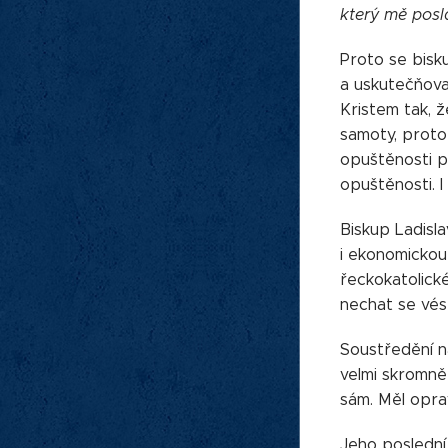
který mě posla
Proto se bisku
a uskutečňovat
Kristem tak, ž
samoty, protož
opuštěnosti p
opuštěnosti. I
Biskup Ladisl
i ekonomickou 
řeckokatolick
nechat se vé
Soustředění na
velmi skromně 
sám. Měl oprav
Jeho poslední 