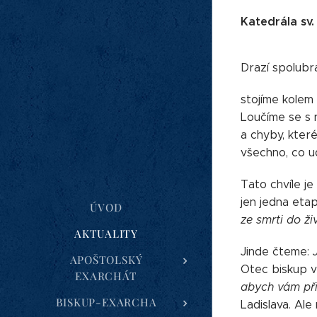
Katedrála sv.
Drazí spolubra
stojíme kolem
Loučíme se s 
a chyby, které
všechno, co ud
Tato chvíle je
jen jedna etap
ÚVOD
ze smrti do ži
AKTUALITY
Jinde čteme:
APOŠTOLSKÝ
Otec biskup v 
EXARCHÁT
abych vám při
BISKUP-EXARCHA
Ladislava. Ale