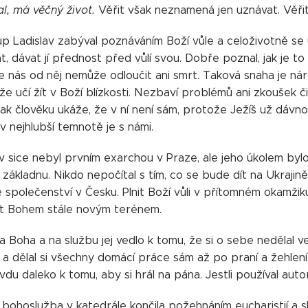
l, má věčný život.
Věřit však neznamená jen uznávat. Věřit 
p Ladislav zabýval poznáváním Boží vůle a celoživotně se uč
, dávat jí přednost před vůlí svou. Dobře poznal, jak je to 
e nás od něj nemůže odloučit ani smrt. Taková snaha je nár
e učí žít v Boží blízkosti. Nezbaví problémů ani zkoušek či
ak člověku ukáže, že v ní není sám, protože Ježíš už dávn
 v nejhlubší temnotě je s námi.
av sice nebyl prvním exarchou v Praze, ale jeho úkolem by
základnu. Nikdo nepočítal s tím, co se bude dít na Ukrajině a
é společenství v Česku. Plnit Boží vůli v přítomném okamž
st Bohem stále novým terénem.
 Boha a na službu jej vedlo k tomu, že si o sebe nedělal ve
a dělal si všechny domácí práce sám až po praní a žehlení 
du daleko k tomu, aby si hrál na pána. Jestli používal autori
bohoslužba v katedrále končila požehnáním eucharistií a slo