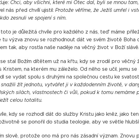
ťuje:
Chci, aby všichni, které mi Otec dal, byli se mnou tam
l nás před chvílí ujistil:
Protože věříme, že Ježíš umřel i vs
, kdo zesnuli ve spojení s ním.
 toto je důležitá chvíle pro každého z nás, teď' máme příle
Je tu výzva znovu se rozhodnout dát ve svém životě Boha 
tem tak, aby rostla naše naděje na věčný život v Boží slávě
se stal Božím dítětem už na křtu, kdy se zrodil pro věčný ž
 s Kristem, na kterém mu záleželo. Od něho se učil, jemu s
odl se vydat spolu s druhými na společnou cestu ke svatost
 snažili žít jednotu, vytvářet ji v každodenním životě, v da
ských silách, vlastnostech či vůli, pokud k tomu nemáme po
ežít celou totalitu.
hvíle, kdy se rozhodl dát do služby Kristu jako kněz, jako t
oživotně se ponořil do studia teologie, aby ve světle hlub
ím slově, protože ono má pro nás zásadní význam. Znovu