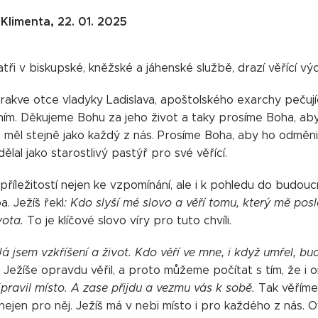
 Klimenta, 22. 01. 2025
tři v biskupské, kněžské a jáhenské službě, drazí věřící vý
 rakve otce vladyky Ladislava, apoštolského exarchy pečují
ním. Děkujeme Bohu za jeho život a taky prosíme Boha, aby 
 měl stejně jako každý z nás. Prosíme Boha, aby ho odměnil 
ělal jako starostlivý pastýř pro své věřící.
 příležitostí nejen ke vzpomínání, ale i k pohledu do budouc
a. Ježíš řekl
: Kdo slyší mé slovo a věří tomu, který mě pos
vota.
To je klíčové slovo víry pro tuto chvíli.
Já jsem vzkříšení a život. Kdo věří ve mne, i když umřel, bu
Ježíše opravdu věřil, a proto můžeme počítat s tím, že i on
pravil místo. A zase přijdu a vezmu vás k sobě.
Tak věříme,
 nejen pro něj. Ježíš má v nebi místo i pro každého z nás.