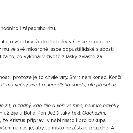
chodního i západního ritu,
cího o všechny Řecko-katolíky v České republice.
mu ve své milosrdné lásce odpustil lidské slabosti
za to, co vykonal v životě z lásky, zvláště za
nosti, protože je to chvíle víry. Smrt není konec. Končí
lal, má věčný život a nepodléhá soudu, ale přešel už
de žít, a žádný, kdo žije a věří ve mne, neumře navěky.
 už žije u Boha. Pán Ježíš taky řekl:
Odcházím,
 že Kristus připravil v nebi místo i pro biskupa
 Ovšem na nás je, aby to místo nezůstalo prázdné. A