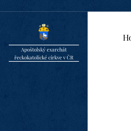
Ho
Apoštolský exarchát
řeckokatolické církve v ČR