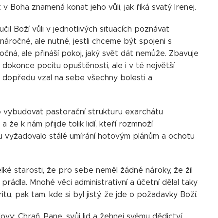
v Boha znamená konat jeho vůli, jak říká svatý Irenej.
il Boží vůli v jednotlivých situacích poznávat
náročné, ale nutné, jestli chceme být spojeni s
očná, ale přináší pokoj, jaký svět dát nemůže. Zbavuje
 dokonce pocitu opuštěnosti, ale i v té největší
o dopředu vzal na sebe všechny bolesti a
lo vybudovat pastorační strukturu exarchátu
 že k nám přijde tolik lidí, kteří rozmnoží
iku vyžadovalo stálé umírání hotovým plánům a ochotu
lké starosti, že pro sebe neměl žádné nároky, že žil
prádla. Mnohé věci administrativní a účetní dělal taky
tu, pak tam, kde si byl jistý, že jde o požadavky Boží.
vy: Chraň, Pane, svůj lid a žehnej svému dědictví.