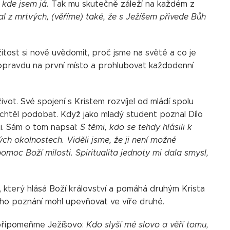
, kde jsem já.
Tak mu skutečně záleží na každém z
tal z mrtvých, (věříme) také, že s Ježíšem přivede Bůh
žitost si nově uvědomit, proč jsme na světě a co je
opravdu na první místo a prohlubovat každodenní
.
ivot. Své spojení s Kristem rozvíjel od mládí spolu
e chtěl podobat. Když jako mladý student poznal Dílo
i. Sám o tom napsal:
S těmi, kdo se tehdy hlásili k
ných okolnostech. Viděli jsme, že ji není možné
moc Boží milosti. Spiritualita jednoty mi dala smysl,
en, který hlásá Boží království a pomáhá druhým Krista
šího poznání mohl upevňovat ve víře druhé.
 připomeňme Ježíšovo:
Kdo slyší mé slovo a věří tomu,