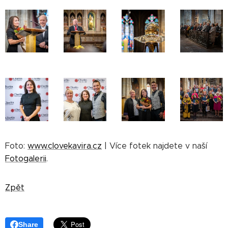
Foto:
www.clovekavira.cz
| Více fotek najdete v naší
Fotogalerii
.
Zpět
Share