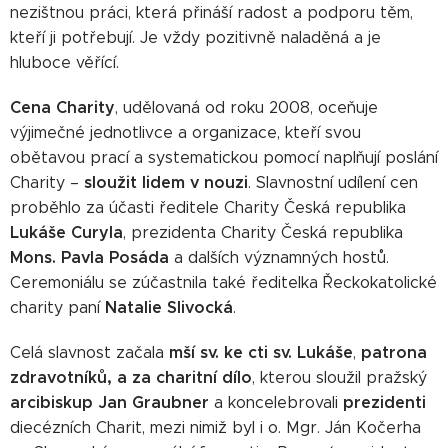
nezištnou práci, která přináší radost a podporu těm,
kteří ji potřebují. Je vždy pozitivně naladěná a je
hluboce věřící.
Cena Charity
, udělovaná od roku 2008, oceňuje
výjimečné jednotlivce a organizace, kteří svou
obětavou prací a systematickou pomocí naplňují poslání
sloužit lidem v nouzi
Charity –
. Slavnostní udílení cen
proběhlo za účasti ředitele Charity Česká republika
Lukáše Curyla
, prezidenta Charity Česká republika
Mons. Pavla Posáda
a dalších významných hostů.
Ceremoniálu se zúčastnila také ředitelka Řeckokatolické
Natalie Slivocká
charity paní
.
mší sv. ke cti sv. Lukáše
patrona
Celá slavnost začala
,
zdravotníků, a za charitní dílo
, kterou sloužil pražský
arcibiskup Jan Graubner
prezidenti
a koncelebrovali
diecézních Charit, mezi nimiž byl i o. Mgr. Ján Kočerha