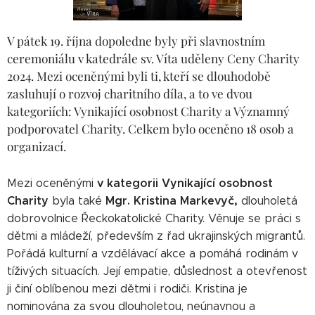
V pátek 19. října dopoledne byly při slavnostním
ceremoniálu v katedrále sv. Víta uděleny Ceny Charity
2024. Mezi oceněnými byli ti, kteří se dlouhodobě
zasluhují o rozvoj charitního díla, a to ve dvou
kategoriích: Vynikající osobnost Charity a Významný
podporovatel Charity. Celkem bylo oceněno 18 osob a
organizací.
v kategorii
Vynikající osobnost
Mezi oceněnými
Charity
Mgr. Kristina Markevyč,
byla také
dlouholetá
dobrovolnice Řeckokatolické Charity. Věnuje se práci s
dětmi a mládeží, především z řad ukrajinských migrantů.
Pořádá kulturní a vzdělávací akce a pomáhá rodinám v
tíživých situacích. Její empatie, důslednost a otevřenost
ji činí oblíbenou mezi dětmi i rodiči. Kristina je
nominována za svou dlouholetou, neúnavnou a