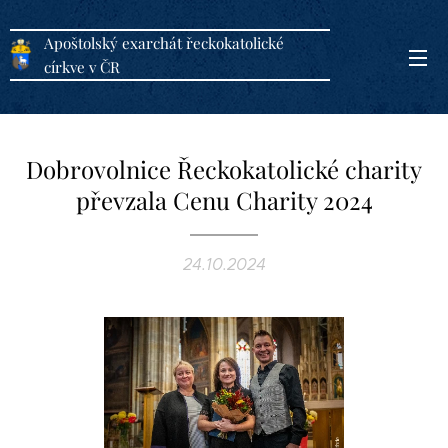
Apoštolský exarchát řeckokatolické
církve v ČR
Dobrovolnice Řeckokatolické charity
převzala Cenu Charity 2024
24.10.2024