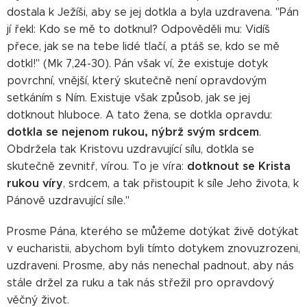
dostala k Ježíši, aby se jej dotkla a byla uzdravena. "Pán
jí řekl: Kdo se mě to dotknul? Odpověděli mu: Vidíš
přece, jak se na tebe lidé tlačí, a ptáš se, kdo se mě
dotkl!" (Mk 7,24-30). Pán však ví, že existuje dotyk
povrchní, vnější, který skutečně není opravdovým
setkáním s Ním. Existuje však způsob, jak se jej
dotknout hluboce. A tato žena, se dotkla opravdu:
dotkla se nejenom rukou, nýbrž svým srdcem
.
Obdržela tak Kristovu uzdravující sílu, dotkla se
dotknout se Krista
skutečně zevnitř, vírou. To je víra:
rukou víry
, srdcem, a tak přistoupit k síle Jeho života, k
Pánově uzdravující síle."
Prosme Pána, kterého se můžeme dotýkat živě dotýkat
v eucharistii, abychom byli tímto dotykem znovuzrozeni,
uzdraveni. Prosme, aby nás nenechal padnout, aby nás
stále držel za ruku a tak nás střežil pro opravdový
věčný život.