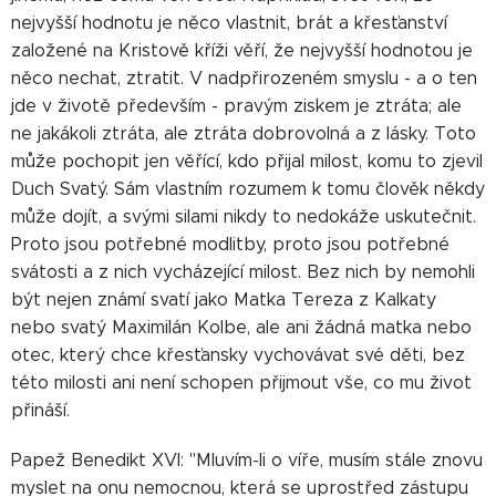
nejvyšší hodnotu je něco vlastnit, brát a křesťanství
založené na Kristově kříži věří, že nejvyšší hodnotou je
něco nechat, ztratit. V nadpřirozeném smyslu - a o ten
jde v životě především - pravým ziskem je ztráta; ale
ne jakákoli ztráta, ale ztráta dobrovolná a z lásky. Toto
může pochopit jen věřící, kdo přijal milost, komu to zjevil
Duch Svatý. Sám vlastním rozumem k tomu člověk někdy
může dojít, a svými silami nikdy to nedokáže uskutečnit.
Proto jsou potřebné modlitby, proto jsou potřebné
svátosti a z nich vycházející milost. Bez nich by nemohli
být nejen známí svatí jako Matka Tereza z Kalkaty
nebo svatý Maximilán Kolbe, ale ani žádná matka nebo
otec, který chce křesťansky vychovávat své děti, bez
této milosti ani není schopen přijmout vše, co mu život
přináší.
Papež Benedikt XVI: "Mluvím-li o víře, musím stále znovu
myslet na onu nemocnou, která se uprostřed zástupu