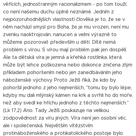
věřících, jednostranným racionalizmem - po tom touží,
co není našemu duchu úplně neznámé. Jedním z
nejpozoruhodnějších vlastností člověka je to, že se v
něm nachází smysl pro Boha, že je mu vrozen, není mu
zvenku naoktrojován, nanucen a velmi výrazně to
můžeme pozorovat především u dětí. Dítě nemá
problém s vírou. S vírou mají problém pak jen dospělí.
Ale ta dětská víra je jemná a křehká rostlinka, která
může být lehce poškozena nebo dokonce zničena zlým
příkladem pohoršením nebo jen zanedbáváním jeho
náboženské výchovy. Proto Ježíš říká, že kdo by
pohoršil jednoho z jeho nejmenších, "tomu by bylo lépe,
kdyby mu dali mlýnský kámen na krk a svrhli ho do moře,
než aby svedl ke hříchu jednoho z těchto nejmenších."
(Lk 17,2) Ano. Tady Ježíš poukazuje na velikou
zodpovědnost za víru jiných. Víra není jen osobní věc,
ale i společenská. Největším vítězstvím
protináboženského a protikatolického postoje bylo