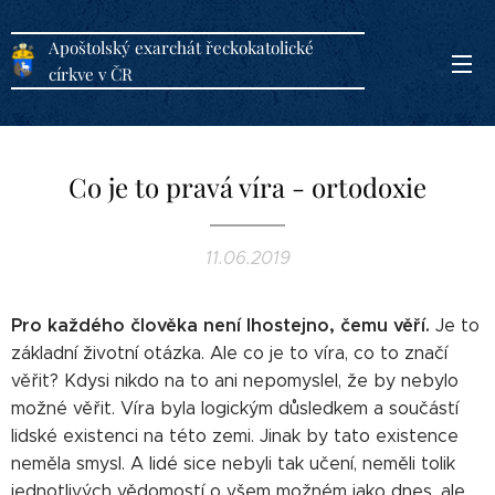
Apoštolský exarchát řeckokatolické
církve v ČR
Co je to pravá víra - ortodoxie
11.06.2019
Pro každého člověka není lhostejno, čemu věří.
Je to
základní životní otázka. Ale co je to víra, co to značí
věřit? Kdysi nikdo na to ani nepomyslel, že by nebylo
možné věřit. Víra byla logickým důsledkem a součástí
lidské existenci na této zemi. Jinak by tato existence
neměla smysl. A lidé sice nebyli tak učení, neměli tolik
jednotlivých vědomostí o všem možném jako dnes, ale