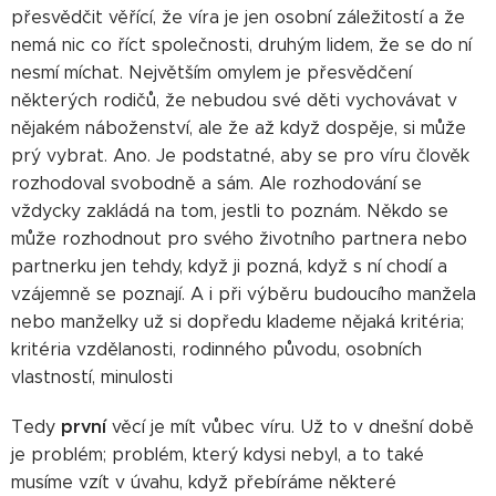
přesvědčit věřící, že víra je jen osobní záležitostí a že
nemá nic co říct společnosti, druhým lidem, že se do ní
nesmí míchat. Největším omylem je přesvědčení
některých rodičů, že nebudou své děti vychovávat v
nějakém náboženství, ale že až když dospěje, si může
prý vybrat. Ano. Je podstatné, aby se pro víru člověk
rozhodoval svobodně a sám. Ale rozhodování se
vždycky zakládá na tom, jestli to poznám. Někdo se
může rozhodnout pro svého životního partnera nebo
partnerku jen tehdy, když ji pozná, když s ní chodí a
vzájemně se poznají. A i při výběru budoucího manžela
nebo manželky už si dopředu klademe nějaká kritéria;
kritéria vzdělanosti, rodinného původu, osobních
vlastností, minulosti
první
Tedy
věcí je mít vůbec víru. Už to v dnešní době
je problém; problém, který kdysi nebyl, a to také
musíme vzít v úvahu, když přebíráme některé