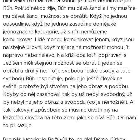
nimi velká rozmanitost a soudit je může definitivně jen
Bůh. Pokud někdo žije, Bůh mu dává šanci a i my musíme
mu dávat šanci, možnost se obrátit. Když ho jednou
odsoudíme, když ho jednou zasadíme do nějaké
jednoznačné kategorie, už s ním nemůžeme
komunikovat. Lidé mohou komunikovat jenom, když jsou
na stejné úrovni, když mají stejné možnosti: mohou jít
napravo nebo nalevo. Na kříži oba lotři popraveni s
Ježíšem měli stejnou možnost se obrátit: jeden se
obrátil a druhý ne. To je svoboda lidské osoby a tuto
svobodu Bůh respektuje, pokud je ještě člověk na
světě, protože byl stvořen na jeho obraz a podobu.
Kdyby do něj zasahoval, tak by už nebyl svobodný, už
by nebyl na jeho obraz a svobodu (co je nemožné!). A
tak, takovým způsobem se musíme dívat i my na
každého člověka na této zemi, jako se dívá Bůh. On nám
to přikazuje.
Pro nás katolíky je Boží vůli to, co říká Písmo, Církev,