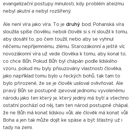
evangelizační postupy minulosti, kdy problém ateizmu
nebyl akutní a nebyl rozšířený.
druhý
Ale není víra jako víra. To je
bod. Pohanská víra
sloužila spíše člověku, neboli člověk si s ní sloužil k tomu,
aby dosáhl to, po čem toužil, nebo aby se vyhnul
něčemu nepříjemnému, zlému. Starozákonní a ještě víc
novozákonní víra už vede člověka k tomu, aby konal to,
co chce Bůh. Pokud Bůh byl chápán podle lidského
vzoru, pokud mu byly přisuzovány vlastnosti člověka,
jako například tomu bylo u řeckých bohů, tak tam to
bylo přirozené, že se je člověk usiloval ovlivňovat. Ale
pravý Bůh se postupně zjevoval jednomu vyvolenému
národu jako ten který je, který jediný má bytí a všechno
ostatní pochází od něj, tam ten národ postupně chápal,
že ne Bůh má konat lidskou vůli, ale člověk má konat vůli
Boha a jen tak může dojít ke spáse a být šťastný už i
tady na zemi.