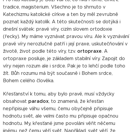
tradice, magisterium. Všechno je to shrnuto v
Katechizmu katolické církve a ten by měl zevrubně
poznat každý katolík. A této skutečnosti se dotýká i
dnešní svátek: pravé víry, cizím slovem ortodoxie
(řecky). My máme vyznávat pravou víru. Ale k vyznávání
pravé víry nerozlučně patří i její praxe, uskutečňování v
ortopraxe
životě, život podle této víry, tzv.
. A
ortopraxe posiluje, je základem stabilní víry. Zapojit do
víry nejen rozum ale i srdce. Pak je to lehčí podle toho
žít. Bůh rozumu má být současně i Bohem srdce,
Bohem celého člověka.
Křesťanství k tomu, aby bylo pravé, musí vždycky
paradox
obsahovat
, to znamená, že křesťan
nepřipisuje váhu všemu, čemu obyčejně připisuje
hodnotu svět, ale velmi často mu připisuje opačnou
hodnotu. My, křesťané jsme povoláni věřit něčemu
jinému, než čemu věří svět. Například, svět věří, že