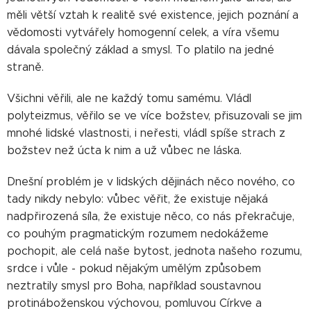
měli větší vztah k realitě své existence, jejich poznání a
vědomosti vytvářely homogenní celek, a víra všemu
dávala společný základ a smysl. To platilo na jedné
straně.
Všichni věřili, ale ne každý tomu samému. Vládl
polyteizmus, věřilo se ve více božstev, přisuzovali se jim
mnohé lidské vlastnosti, i neřesti, vládl spíše strach z
božstev než úcta k nim a už vůbec ne láska.
Dnešní problém je v lidských dějinách něco nového, co
tady nikdy nebylo: vůbec věřit, že existuje nějaká
nadpřirozená síla, že existuje něco, co nás překračuje,
co pouhým pragmatickým rozumem nedokážeme
pochopit, ale celá naše bytost, jednota našeho rozumu,
srdce i vůle - pokud nějakým umělým způsobem
neztratily smysl pro Boha, například soustavnou
protináboženskou výchovou, pomluvou Církve a