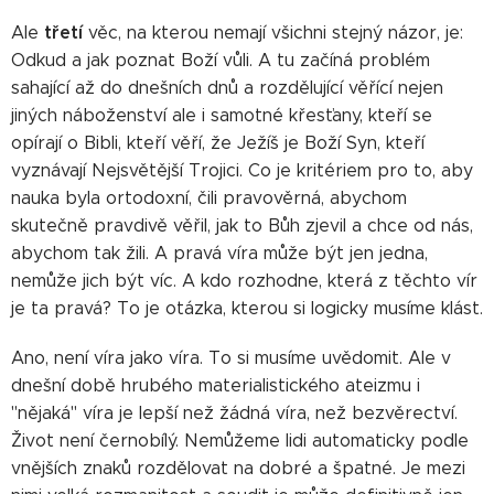
třetí
Ale
věc, na kterou nemají všichni stejný názor, je:
Odkud a jak poznat Boží vůli. A tu začíná problém
sahající až do dnešních dnů a rozdělující věřící nejen
jiných náboženství ale i samotné křesťany, kteří se
opírají o Bibli, kteří věří, že Ježíš je Boží Syn, kteří
vyznávají Nejsvětější Trojici. Co je kritériem pro to, aby
nauka byla ortodoxní, čili pravověrná, abychom
skutečně pravdivě věřil, jak to Bůh zjevil a chce od nás,
abychom tak žili. A pravá víra může být jen jedna,
nemůže jich být víc. A kdo rozhodne, která z těchto vír
je ta pravá? To je otázka, kterou si logicky musíme klást.
Ano, není víra jako víra. To si musíme uvědomit. Ale v
dnešní době hrubého materialistického ateizmu i
"nějaká" víra je lepší než žádná víra, než bezvěrectví.
Život není černobílý. Nemůžeme lidi automaticky podle
vnějších znaků rozdělovat na dobré a špatné. Je mezi