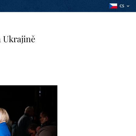
CS
 Ukrajině