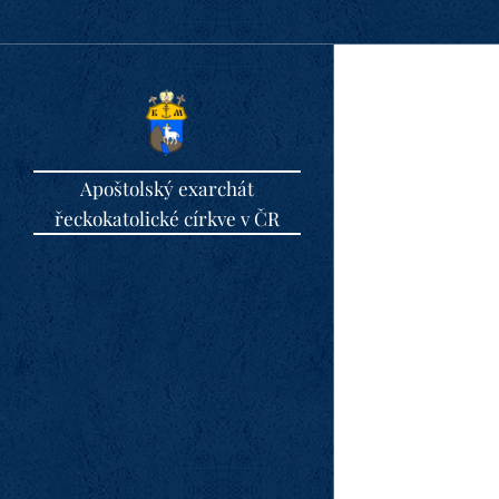
Apoštolský exarchát
řeckokatolické církve v ČR