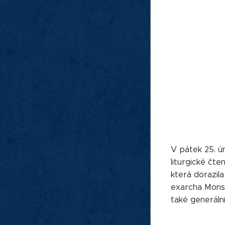
V pátek 25. ú
liturgické čte
která dorazila
exarcha Mons. 
také generáln