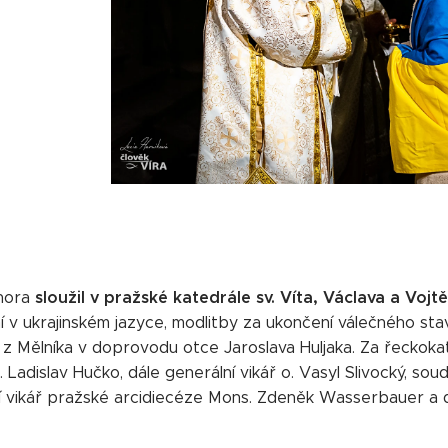
sloužil v pražské katedrále sv. Víta, Václava a Vojt
nora
ní v ukrajinském jazyce, modlitby za ukončení válečného sta
 z Mělníka v doprovodu otce Jaroslava Huljaka. Za řeckokat
Ladislav Hučko, dále generální vikář o. Vasyl Slivocký, soud
í vikář pražské arcidiecéze Mons. Zdeněk Wasserbauer a d