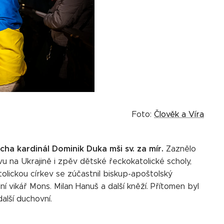
Foto:
Člověk a Víra
ěcha kardinál Dominik Duka mši sv. za mír.
Zaznělo
vu na Ukrajině i zpěv dětské řeckokatolické scholy,
olickou církev se zúčastnil biskup-apoštolský
ní vikář Mons. Milan Hanuš a další kněží. Přítomen byl
alší duchovní.