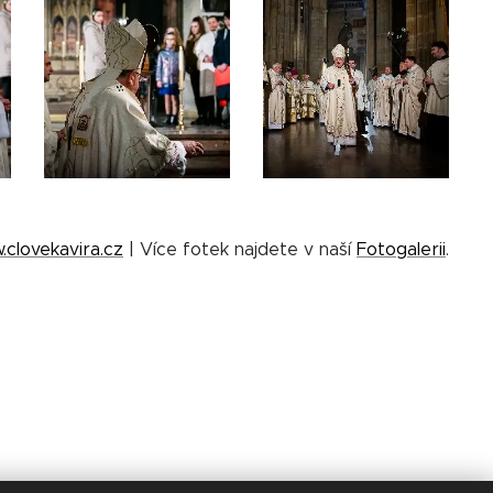
clovekavira.cz
| Více fotek najdete v naší
Fotogalerii
.