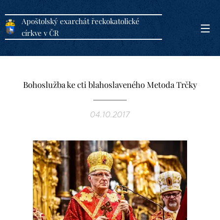
Apoštolský exarchát řeckokatolické
církve v ČR
Bohoslužba ke cti blahoslaveného Metoda Trčky
04.10.2017