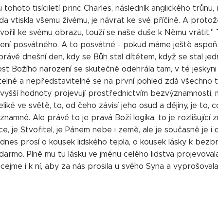
ohoto tisíciletí princ Charles, následník anglického trůnu, ře
da vtiskla všemu živému, je návrat ke své příčině. A protože
ořil ke svému obrazu, touží se naše duše k Němu vrátit." 
ení posvátného. A to posvátné - pokud máme ještě aspoň 
rávě dnešní den, kdy se Bůh stal dítětem, když se stal jed
ost Božího narození se skutečně odehrála tam, v té jeskyni 
elné a nepředstavitelné se na první pohled zdá všechno t
vyšší hodnoty projevují prostřednictvím bezvýznamnosti, malo
liké ve světě, to, od čeho závisí jeho osud a dějiny, je to, c
namné. Ale právě to je pravá Boží logika, to je rozlišující
ce, je Stvořitel, je Pánem nebe i země, ale je současně je i
 dnes prosí o kousek lidského tepla, o kousek lásky k bezb
darmo. Plně mu tu lásku ve jménu celého lidstva projevoval
ejme i k ní, aby za nás prosila u svého Syna a vyprošovala