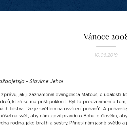
Vánoce 200
10.06.2019
aždajetsja - Slavime Jeho!
e zprávu, jak ji zaznamenal evangelista Matouš, o události, 
rců, kteří se mu přišli poklonit. Byl to předznamení o tom,
nách lidstva, "že je světlem na osvícení pohanů". A pohansk
přišel na svět, aby nám zjevil pravdu o Bohu, o člověku, ab
edna rodina, jako bratři a sestry. Přinesl nám jasné světlo a