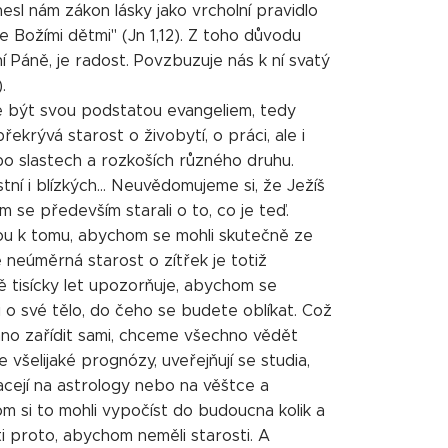
esl nám zákon lásky jako vrcholní pravidlo
 se Božími dětmi" (Jn 1,12). Z toho důvodu
 Páně, je radost. Povzbuzuje nás k ní svatý
.
ce být svou podstatou evangeliem, tedy
krývá starost o živobytí, o práci, ale i
po slastech a rozkoších různého druhu.
tní i blízkých... Neuvědomujeme si, že Ježíš
 se především starali o to, co je teď.
kou k tomu, abychom se mohli skutečně ze
 neúměrná starost o zítřek je totiž
ě tisícky let upozorňuje, abychom se
ani o své tělo, do čeho se budete oblíkat. Což
echno zařídit sami, chceme všechno vědět
 všelijaké prognózy, uveřejňují se studia,
cejí na astrology nebo na věštce a
om si to mohli vypočíst do budoucna kolik a
i proto, abychom neměli starosti. A