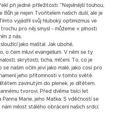
kl při jedné příležitosti: "Nejsilnější touhou,
 Bůh je nejen Tvořitelem našich duší, ale je
Tímto vyjádřil svůj hluboký optimizmus ve
trochu pro něj smysl - můžeme v plnosti
ním z nás.
sloužící jako maštal. Jak ubohé,
o, o čem mluví evangelium. V něm se ty
sti, skrytosti, ticha, mlčení. To, co je
o se našim očím jeví jako malé, jako cosi pro
 znamení jeho přítomnosti v tomto světě.
 dítětem zavinutým do plenek, je dítětem,
rannému tvorovi. Před dvěma tisíci let
a Panna Marie, jeho Matka. S vděčností se
 nám milost stálého obrácení našich srdcí.