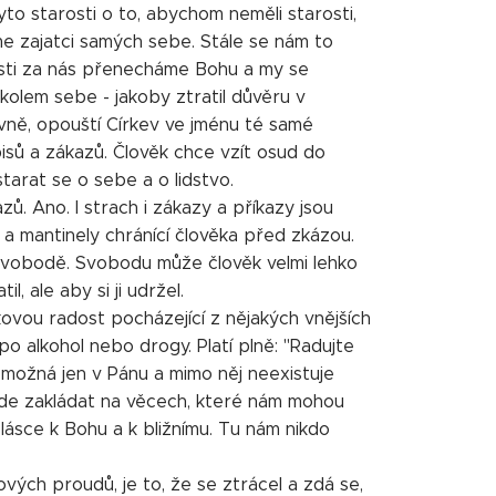
to starosti o to, abychom neměli starosti,
e zajatci samých sebe. Stále se nám to
osti za nás přenecháme Bohu a my se
kolem sebe - jakoby ztratil důvěru v
hovně, opouští Církev ve jménu té samé
isů a zákazů. Člověk chce vzít osud do
tarat se o sebe a o lidstvo.
ů. Ano. I strach i zákazy a příkazy jsou
 a mantinely chránící člověka před zkázou.
 svobodě. Svobodu může člověk velmi lehko
, ale aby si ji udržel.
lkovou radost pocházející z nějakých vnějších
o alkohol nebo drogy. Platí plně: "Radujte
 možná jen v Pánu a mimo něj neexistuje
de zakládat na věcech, které nám mohou
ásce k Bohu a k bližnímu. Tu nám nikdo
vých proudů, je to, že se ztrácel a zdá se,