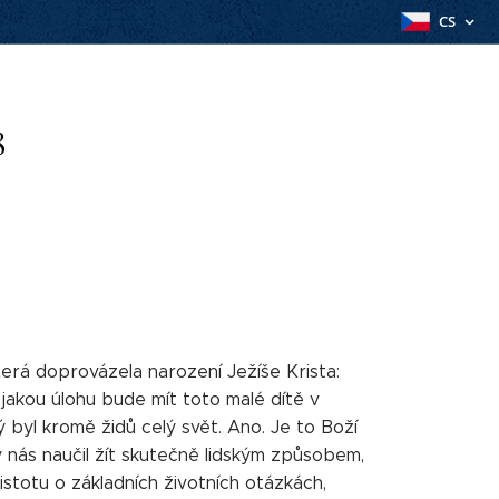
CS
8
která doprovázela narození Ježíše Krista:
 jakou úlohu bude mít toto malé dítě v
ý byl kromě židů celý svět. Ano. Je to Boží
y nás naučil žít skutečně lidským způsobem,
 jistotu o základních životních otázkách,