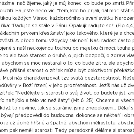
zíme, nač žijeme, jaký je můj konec, co bude po smrti. Přin
olužití. Ba ještě něco víc: "těm, kdo ho přijali, dal moc stát
tikou každých Vánoc, každoročního slavení svátku Narození
říká: "Radujte se stále v Pánu. Opakuji: radujte se!" (Flp 4,4)
základním prvkem křesťanství jako takového, které je a ch
věstí. A přece tomu vždycky tak není. Naši radost často pře
ojené s naší neukojenou touhou po majetku či moci, touha 
 to ale také starost o druhé, o jejich bezpečí, o zdraví vlas
 abychom se moc nestarali o to, co bude zítra, ale abychom
ávě přílišná starost o zítřek může být celoživotní překáž
t. Musí nás charakterizovat tzv. svatá bezstarostnost. Naše
ůvěry v Boží řízení, v jeho prozřetelnost. Ježíš nás už dv
 zítřek: "Nedělejte si starosti o svůj život, co budete jíst, 
víc než jídlo a tělo víc než šaty" (Mt 6, 25). Chceme si vš
dyž to nevíme, tak se staráme, jsme znepokojeni... Dělají se
abývají předpovědi do budoucna, dokonce se někteří i obra
o je už úplně hříšné a špatné, abychom měli jistotu, abych
hom pak neměli starosti. Tedy paradoxně děláme si starost