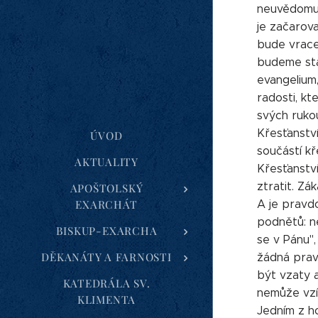
neuvědomuje
je začarov
bude vrace
budeme star
evangelium,
radosti, kt
svých rukou
Křesťanství
ÚVOD
součástí kř
AKTUALITY
Křesťanstv
ztratit. Zá
APOŠTOLSKÝ
EXARCHÁT
A je pravdo
podnětů: ně
BISKUP-EXARCHA
se v Pánu",
DĚKANÁTY A FARNOSTI
žádná prav
být vzaty 
KATEDRÁLA SV.
nemůže vzí
KLIMENTA
Jedním z ho