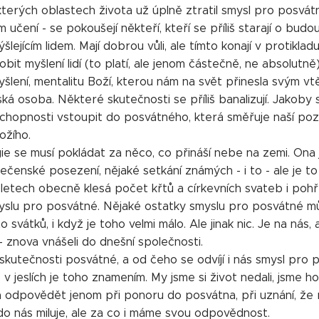
kterých oblastech života už úplně ztratil smysl pro posvá
jím učení - se pokoušejí někteří, kteří se příliš starají o budou
šlejícím lidem. Mají dobrou vůli, ale tímto konají v protik
bit myšlení lidí (to platí, ale jenom částečně, ne absolutně)
myšlení, mentalitu Boží, kterou nám na svět přinesla svým v
ká osoba. Některé skutečnosti se příliš banalizují. Jakob
chopnosti vstoupit do posvátného, která směřuje naší po
ožího.
rgie se musí pokládat za něco, co přináší nebe na zemi. On
ečenské posezení, nějaké setkání známých - i to - ale je to
 letech obecně klesá počet křtů a církevních svateb i po
yslu pro posvátné. Nějaké ostatky smyslu pro posvátné mů
 svátků, i když je toho velmi málo. Ale jinak nic. Je na ná
 znova vnášeli do dnešní společnosti.
 skutečnosti posvátné, a od čeho se odvíjí i nás smysl pro
ě v jeslích je toho znamením. My jsme si život nedali, jsme h
á odpovědět jenom při ponoru do posvátna, při uznání, že r
kdo nás miluje, ale za co i máme svou odpovědnost.