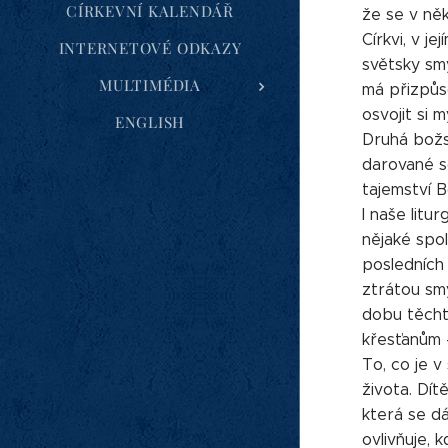
CÍRKEVNÍ KALENDÁŘ
že se v ně
Církvi, v je
INTERNETOVÉ ODKAZY
světsky smý
MULTIMÉDIA
má přizpůso
osvojit si 
ENGLISH
Druhá božs
darované s
tajemství B
I naše litu
nějaké spol
posledních
ztrátou sm
dobu těchto
křesťanům -
To, co je v
života. Dít
která se d
ovlivňuje, 