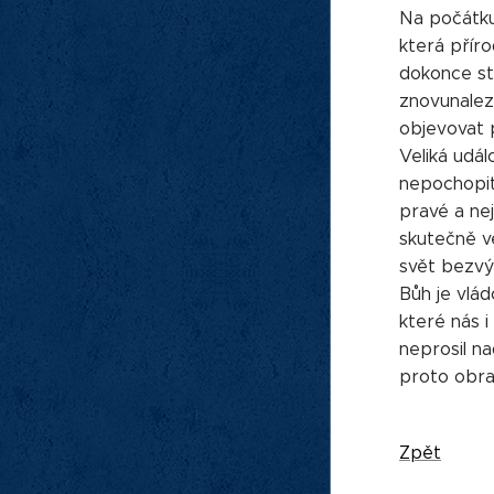
Na počátku t
která příro
dokonce stv
znovunalez
objevovat p
Veliká udál
nepochopit
pravé a nej
skutečně ve
svět bezvýz
Bůh je vlád
které nás i
neprosil na
proto obrac
Zpět