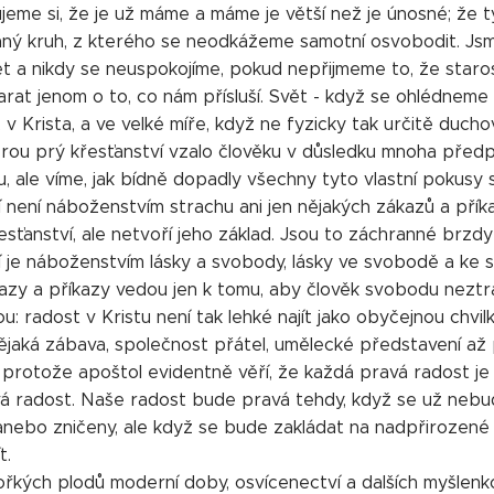
me si, že je už máme a máme je větší než je únosné; že ty
aný kruh, z kterého se neodkážeme samotní osvobodit. Jsm
t a nikdy se neuspokojíme, pokud nepřijmeme to, že star
at jenom o to, co nám přísluší. Svět - když se ohlédneme 
 v Krista, a ve velké míře, když ne fyzicky tak určitě duc
erou prý křesťanství vzalo člověku v důsledku mnoha předp
, ale víme, jak bídně dopadly všechny tyto vlastní pokusy s
 není náboženstvím strachu ani jen nějakých zákazů a příkaz
esťanství, ale netvoří jeho základ. Jsou to záchranné brzdy
í je náboženstvím lásky a svobody, lásky ve svobodě a ke
kazy a příkazy vedou jen k tomu, aby člověk svobodu neztratil
u: radost v Kristu není tak lehké najít jako obyčejnou chvi
jaká zábava, společnost přátel, umělecké představení až p
 protože apoštol evidentně věří, že každá pravá radost je
á radost. Naše radost bude pravá tehdy, když se už nebu
anebo zničeny, ale když se bude zakládat na nadpřirozené l
t.
řkých plodů moderní doby, osvícenectví a dalších myšlenko