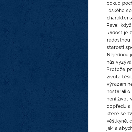
odkud pochá
lidského sp
charakteris
Pavel, když 
Radost je 
radostnou z
starosti sp
Nejednou je
nás vyzývá,
Protože pr
života těši
výrazem ned
nestarali o
není život 
dopředu a k
které se z
věštkyně, c
jak, a abyc