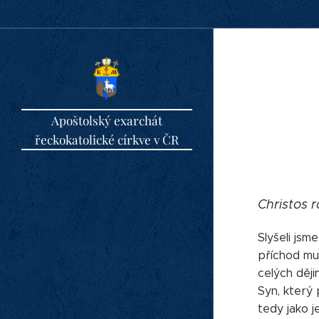
Apoštolský exarchát
řeckokatolické církve v ČR
Christos r
Slyšeli jsm
příchod mud
celých ději
Syn, který 
tedy jako j