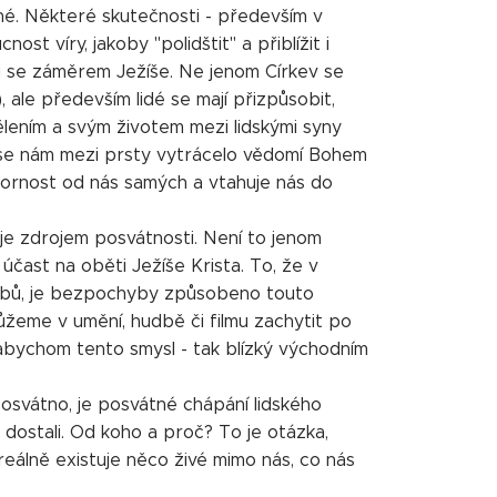
tné. Některé skutečnosti - především v
cnost víry, jakoby "polidštit" a přiblížit i
ladu se záměrem Ježíše. Ne jenom Církev se
, ale především lidé se mají přizpůsobit,
tělením a svým životem mezi lidskými syny
y se nám mezi prsty vytrácelo vědomí Bohem
zornost od nás samých a vtahuje nás do
a je zdrojem posvátnosti. Není to jenom
 účast na oběti Ježíše Krista. To, že v
hřbů, je bezpochyby způsobeno touto
žeme v umění, hudbě či filmu zachytit po
s, abychom tento smysl - tak blízký východním
 posvátno, je posvátné chápání lidského
o dostali. Od koho a proč? To je otázka,
eálně existuje něco živé mimo nás, co nás