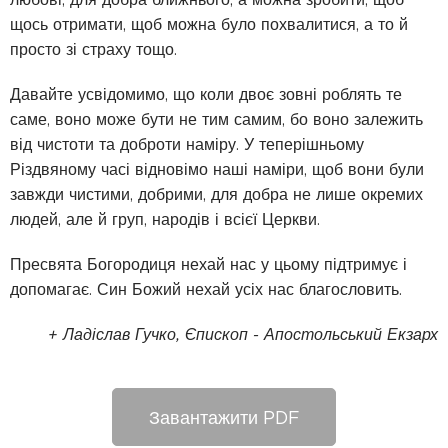
щось отримати, щоб можна було похвалитися, а то й
просто зі страху тощо.
Давайте усвідомимо, що коли двоє зовні роблять те
саме, воно може бути не тим самим, бо воно залежить
від чистоти та доброти наміру. У теперішньому
Різдвяному часі відновімо наші наміри, щоб вони були
завжди чистими, добрими, для добра не лише окремих
людей, але й груп, народів і всієї Церкви.
Пресвята Богородиця нехай нас у цьому підтримує і
допомагає. Син Божий нехай усіх нас благословить.
+ Ладіслав Гучко, Єпископ - Апостольський Екзарх
Завантажити PDF