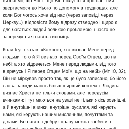
визнаємо, що Бог є, що Він піклується про нас, і ми
звертаємося до Нього по допомогу в труднощах, але
коли Бог чогось хоче від нас (через заповіді, через
Церкву...), відповісти йому відразу ствердно і щиро є
для багатьох людей великою проблемою, і часто це
заперечується навіть силоміць.
Коли Ісус сказав: «Кожного, хто визнає Мене перед
людьми, того й Я визнаю перед Своїм Отцем, що на
небі; а хто відречеться Мене перед людьми, від того
відречусь і Я перед Отцем Моїм, що на небі» (Мт 10, 32),
Він не міркував просто так, як це було записано, бо його
слова завжди мають більш ширший контекст. Людина
визнає Христа не тільки словами, але передусім
вчинками; і тут маються на увазі не тільки якісь зовнішні,
а й внутрішні вчинки, внутрішні зусилля, які керують
нами, які керують нашим мисленням, почуттями та
ділами. Бо навіть і добру справу можна зробити з
любові, для добра ближнього, а можна зробити, щоб