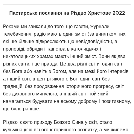
Пастирське послання на Різдво Христове 2022
Роками ми звикали до того, що газети, журнали,
телебачення, радіо мають один зміст (за винятком тих,
які ще більше підкреслюють цю невідповідність), а
проповіді, обряди і таїнства в католицьких і
некатолицьких храмах мають інший зміст. Вони як два
різних світи, і це правда. Це два різні світи: один світ
без Бога або навіть з Богом, але на межі його інтересів,
а інший світ, в центрі якого є Бог; один світ без
традицій, без продовження історичного прогресу, світ
без духовного минулого, а інший світ, той який
намагається будувати на всьому доброму і позитивному,
що було раніше.
Різдво, свято приходу Божого Сина у світ, стало
кульмінацією всього історичного розвитку, а ми живемо