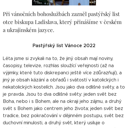
Při vánočních bohoslužbách zazněl pastýřský list
otce biskupa Ladislava, který přinášíme v českém
a ukrajinském jazyce.
Pastýřský list Vánoce 2022
Léta jsme si zvykali na to, že jiný obsah mají noviny,
časopisy, televize, rozhlas sloužící veřejnosti (až na
výjimky, které tuto diskrepanci ještě více zdůrazňují), a
jiný je obsah kázání a obřadů i svátostí v katolických i
nekatolických kostelích. Jsou jako dva odlišné světy, a to
je pravda. Jsou to dva odlišné světy: jeden svět bez
Boha, nebo i s Bohem, ale na okraji jeho zájmu, a druhý
svět s Bohem jako centrem jeho života; jeden svět bez
tradice, bez pokračování v dějinném postupu, svět bez
duchovní minulosti, a druhý svět, který usiluje o