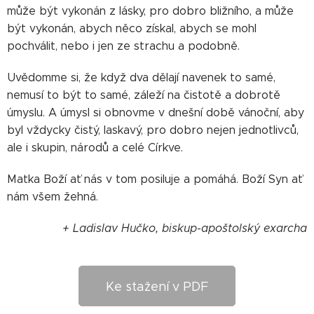
může být vykonán z lásky, pro dobro bližního, a může
být vykonán, abych něco získal, abych se mohl
pochválit, nebo i jen ze strachu a podobně.
Uvědomme si, že když dva dělají navenek to samé,
nemusí to být to samé, záleží na čistotě a dobrotě
úmyslu. A úmysl si obnovme v dnešní době vánoční, aby
byl vždycky čistý, laskavý, pro dobro nejen jednotlivců,
ale i skupin, národů a celé Církve.
Matka Boží ať nás v tom posiluje a pomáhá. Boží Syn ať
nám všem žehná.
+ Ladislav Hučko, biskup-apoštolský exarcha
Ke stažení v PDF