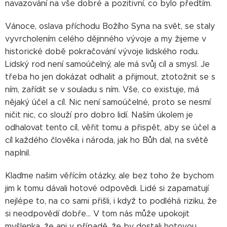
navazování na vše dobré a pozitivní, co bylo předtím.
Vánoce, oslava příchodu Božího Syna na svět, se staly
vyvrcholením celého dějinného vývoje a my žijeme v
historické době pokračování vývoje lidského rodu.
Lidský rod není samoúčelný, ale má svůj cíl a smysl. Je
třeba ho jen dokázat odhalit a přijmout, ztotožnit se s
ním, zařídit se v souladu s ním. Vše, co existuje, má
nějaký účel a cíl. Nic není samoúčelné, proto se nesmí
ničit nic, co slouží pro dobro lidí. Naším úkolem je
odhalovat tento cíl, věřit tomu a přispět, aby se účel a
cíl každého člověka i národa, jak ho Bůh dal, na světě
naplnil.
Klaďme našim věřícím otázky, ale bez toho že bychom
jim k tomu dávali hotové odpovědi. Lidé si zapamatují
nejlépe to, na co sami přišli, i když to podléhá riziku, že
si neodpovědí dobře... V tom nás může upokojit
myšlenka, že ani v případě, že by dostali hotovou