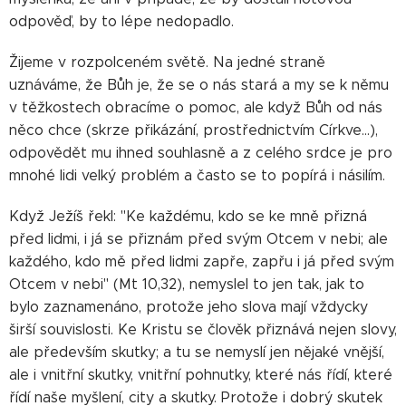
odpověď, by to lépe nedopadlo.
Žijeme v rozpolceném světě. Na jedné straně
uznáváme, že Bůh je, že se o nás stará a my se k němu
v těžkostech obracíme o pomoc, ale když Bůh od nás
něco chce (skrze přikázání, prostřednictvím Církve...),
odpovědět mu ihned souhlasně a z celého srdce je pro
mnohé lidi velký problém a často se to popírá i násilím.
Když Ježíš řekl: "Ke každému, kdo se ke mně přizná
před lidmi, i já se přiznám před svým Otcem v nebi; ale
každého, kdo mě před lidmi zapře, zapřu i já před svým
Otcem v nebi" (Mt 10,32), nemyslel to jen tak, jak to
bylo zaznamenáno, protože jeho slova mají vždycky
širší souvislosti. Ke Kristu se člověk přiznává nejen slovy,
ale především skutky; a tu se nemyslí jen nějaké vnější,
ale i vnitřní skutky, vnitřní pohnutky, které nás řídí, které
řídí naše myšlení, city a skutky. Protože i dobrý skutek