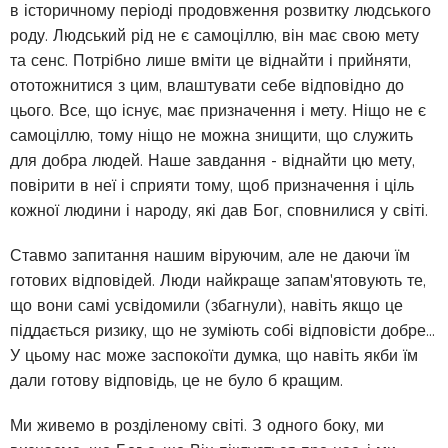
в історичному періоді продовження розвитку людського
роду. Людський рід не є самоціллю, він має свою мету
та сенс. Потрібно лише вміти це віднайти і прийняти,
ототожнитися з цим, влаштувати себе відповідно до
цього. Все, що існує, має призначення і мету. Ніщо не є
самоціллю, тому ніщо не можна знищити, що служить
для добра людей. Наше завдання - віднайти цю мету,
повірити в неї і сприяти тому, щоб призначення і ціль
кожної людини і народу, які дав Бог, сповнилися у світі.
Ставмо запитання нашим віруючим, але не даючи їм
готових відповідей. Люди найкраще запам'ятовують те,
що вони самі усвідомили (збагнули), навіть якщо це
піддається ризику, що не зуміють собі відповісти добре...
У цьому нас може заспокоїти думка, що навіть якби їм
дали готову відповідь, це не було б кращим.
Ми живемо в розділеному світі. З одного боку, ми