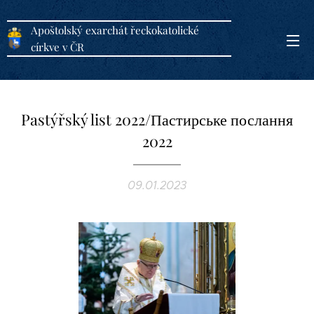
Apoštolský exarchát řeckokatolické
církve v ČR
Pastýřský list 2022/Пастирське послання
2022
09.01.2023