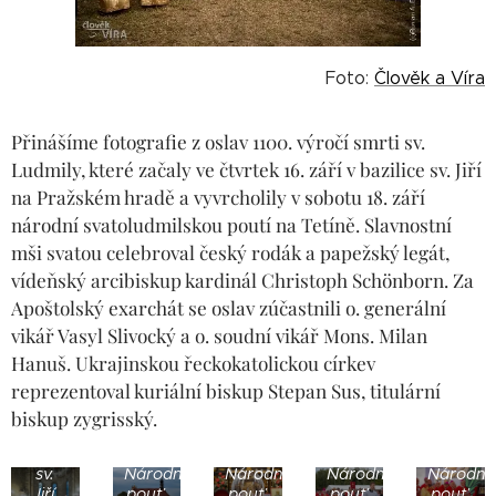
Foto:
Člověk a Víra
Přinášíme fotografie z oslav 1100. výročí smrti sv.
Ludmily, které začaly ve čtvrtek 16. září v bazilice sv. Jiří
na Pražském hradě a vyvrcholily v sobotu 18. září
národní svatoludmilskou poutí na Tetíně. Slavnostní
mši svatou celebroval český rodák a papežský legát,
vídeňský arcibiskup kardinál Christoph Schönborn. Za
Apoštolský exarchát se oslav zúčastnili o. generální
vikář Vasyl Slivocký a o. soudní vikář Mons. Milan
Hanuš. Ukrajinskou řeckokatolickou církev
reprezentoval kuriální biskup Stepan Sus, titulární
biskup zygrisský.
Bazilika
sv.
Národní
Národní
Národní
Národní
Jiří,
pouť,
pouť,
pouť,
pouť,