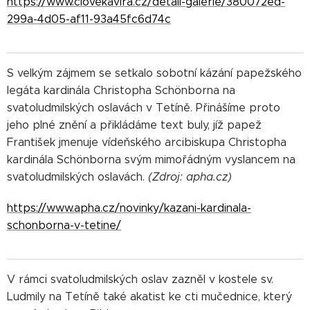
https://www.clovekavira.cz/detail-galerie/380072ed-
299a-4d05-af11-93a45fc6d74c
S velkým zájmem se setkalo sobotní kázání papežského
legáta kardinála Christopha Schönborna na
svatoludmilských oslavách v Tetíně. Přinášíme proto
jeho plné znění a přikládáme text buly, jíž papež
František jmenuje vídeňského arcibiskupa Christopha
kardinála Schönborna svým mimořádným vyslancem na
svatoludmilských oslavách.
(
Zdroj: apha.cz)
https://www.apha.cz/novinky/kazani-kardinala-
schonborna-v-tetine/
V rámci svatoludmilských oslav zazněl v kostele sv.
Ludmily na Tetíně také akatist ke cti mučednice, který