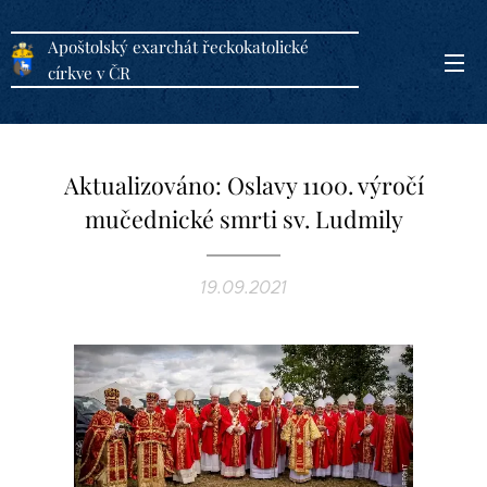
Apoštolský exarchát řeckokatolické
církve v ČR
Aktualizováno: Oslavy 1100. výročí
mučednické smrti sv. Ludmily
19.09.2021