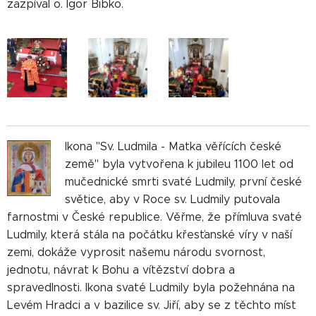
zazpíval o. Igor Bibko.
Ikona "Sv. Ludmila - Matka věřících české
země" byla vytvořena k jubileu 1100 let od
mučednické smrti svaté Ludmily, první české
světice, aby v Roce sv. Ludmily putovala
farnostmi v České republice. Věřme, že přímluva svaté
Ludmily, která stála na počátku křesťanské víry v naší
zemi, dokáže vyprosit našemu národu svornost,
jednotu, návrat k Bohu a vítězství dobra a
spravedlnosti. Ikona svaté Ludmily byla požehnána na
Levém Hradci a v bazilice sv. Jiří, aby se z těchto míst