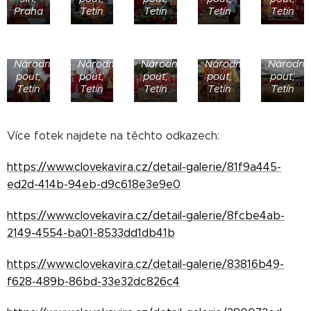
Praha
Tetín
Tetín
Tetín
Tetín
Národní
Národní
Národní
Národní
Národní
pouť,
pouť,
pouť,
pouť,
pouť,
Tetín
Tetín
Tetín
Tetín
Tetín
Více fotek najdete na těchto odkazech:
https://www.clovekavira.cz/detail-galerie/81f9a445-
ed2d-414b-94eb-d9c618e3e9e0
https://www.clovekavira.cz/detail-galerie/8fcbe4ab-
2149-4554-ba01-8533dd1db41b
https://www.clovekavira.cz/detail-galerie/83816b49-
f628-489b-86bd-33e32dc826c4