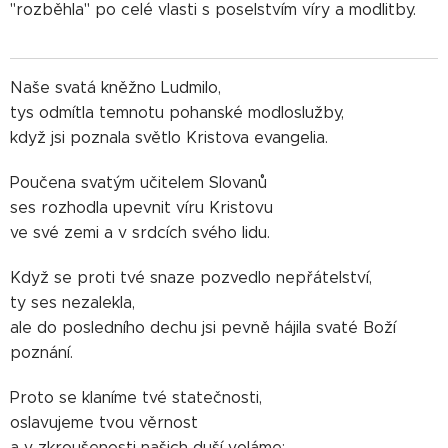
"rozběhla" po celé vlasti s poselstvím víry a modlitby.
Naše svatá kněžno Ludmilo,
tys odmítla temnotu pohanské modloslužby,
když jsi poznala světlo Kristova evangelia.
Poučena svatým učitelem Slovanů
ses rozhodla upevnit víru Kristovu
ve své zemi a v srdcích svého lidu.
Když se proti tvé snaze pozvedlo nepřátelství,
ty ses nezalekla,
ale do posledního dechu jsi pevně hájila svaté Boží
poznání.
Proto se klaníme tvé statečnosti,
oslavujeme tvou věrnost
a v zkroušenosti našich duší voláme: