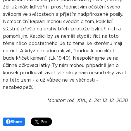
žel, už málo lidí věří) i prostřednictvím očištění svého
svědomí ve svátostech a přijetím nadpřirozené posily.
Nemocniční kaplani mohou svědčit o tom, kolik lidí
šťastně přešlo na druhý břeh, protože byli při nich a
pomohli jim. Katolíci by se neměli stydět říct na toto
téma něco podstatného. Je to téma, ke kterému mají
co říct. A když nebudou mluvit, "budou-li oni mlčet,
bude křičet kamení" (Lk 19,40). Nespoléhejme se na
účinné očkovací látky. Ty nám mohou případně jen o
kousek prodloužit život, ale nikdy nám nesmrtelný život
na této zemi - a už vůbec ne ve věčnosti -
nezabezpečí.
Monitor: roč. XVI., č. 24; 13. 12. 2020
Share