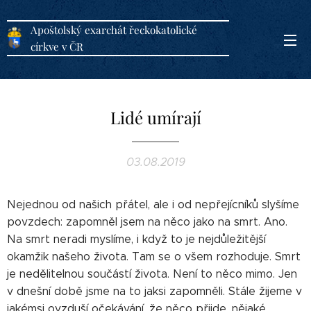
Apoštolský exarchát řeckokatolické
církve v ČR
Lidé umírají
03.08.2019
Nejednou od našich přátel, ale i od nepřejícníků slyšíme
povzdech: zapomněl jsem na něco jako na smrt. Ano.
Na smrt neradi myslíme, i když to je nejdůležitější
okamžik našeho života. Tam se o všem rozhoduje. Smrt
je nedělitelnou součástí života. Není to něco mimo. Jen
v dnešní době jsme na to jaksi zapomněli. Stále žijeme v
jakémsi ovzduší očekávání, že něco přijde, nějaké