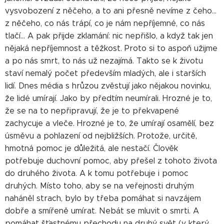
vysvobození z něčeho, a to ani přesně nevíme z čeho...
z něčeho, co nás trápí, co je nám nepříjemné, co nás
tlačí... A pak přijde zklamání: nic nepřišlo, a když tak jen
nějaká nepříjemnost a těžkost. Proto si to aspoň užijme
a po nás smrt, to nás už nezajímá. Takto se k životu
staví nemalý počet především mladých, ale i starších
lidí. Dnes média s hrůzou zvěstují jako nějakou novinku,
že lidé umírají. Jako by předtím neumírali. Hrozné je to,
že se na to nepřipravují, že je to překvapené
zachycuje a vleče. Hrozné je to, že umírají osamělí, bez
úsměvu a pohlazení od nejbližších. Protože, určitě,
hmotná pomoc je důležitá, ale nestačí. Člověk
potřebuje duchovní pomoc, aby přešel z tohoto života
do druhého života. A k tomu potřebuje i pomoc
druhých. Místo toho, aby se na veřejnosti druhým
naháněl strach, bylo by třeba pomáhat si navzájem
dobře a smířeně umírat. Nebát se mluvit o smrti. A
pomáhat šťastnému přechodu na druhý svět (v který,