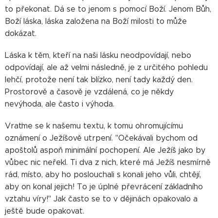
to překonat. Dá se to jenom s pomocí Boží. Jenom Bůh,
Boží láska, láska založena na Boží milosti to může
dokázat.
Láska k těm, kteří na naši lásku neodpovídají, nebo
odpovídají, ale až velmi následně, je z určitého pohledu
lehčí, protože není tak blízko, není tady každý den.
Prostorově a časově je vzdálená, co je někdy
nevýhoda, ale často i výhoda.
Vraťme se k našemu textu, k tomu ohromujícímu
oznámení o Ježíšově utrpení. "Očekávali bychom od
apoštolů aspoň minimální pochopení. Ale Ježíš jako by
vůbec nic neřekl. Ti dva z nich, které má Ježíš nesmírně
rád, místo, aby ho poslouchali s konali jeho vůli, chtějí,
aby on konal jejich! To je úplné převrácení základního
vztahu víry!" Jak často se to v dějinách opakovalo a
ještě bude opakovat.