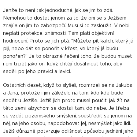
Jenže to není tak jednoduché, jak se jim to zdá.
Nemohou to dostat jenom za to, že oni se s Ježíšem
znají a on jim to zabezpečí. Musí si to zasloužit. V nebi
neplatí protekce, známosti. Tam platí objektivní
hodnocení. Proto se jich ptá: "Můžete pít kalich, který já
piji, nebo dát se ponořit v křest, ve který já budu
ponořen?" Je to obrazné řečení toho, že budou muset
i oni trpět jako on, když chtějí dosáhnout toho, aby
seděli po jeho pravici a levici.
Ostatních deset, když to slyšeli, rozmrzeli se na Jakuba
a Jana, protože i jim záleželo na tom, kdo kde bude
sedět u Ježíše. Ježíš jich proto musel poučit, jak žít na
této zemi, abychom se dostali tam, do nebe. Je třeba
se vzdát pozemského smýšlení, soustředit se jenom na
něj, na jeho osobu, napodobovat jej, nesmýšlet jako lidi.
Ježíš důrazně potvrzuje odlišnost způsobu jednání jeho