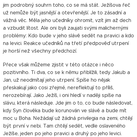
jim podrobný souhrn toho, co se má stát. Ježíšova řeč
už nemůže být jasnější a otevřenější. Je to zásadní a
vážná věc. Měla jeho učedníky ohromit, vzít jim až dech
a vzbudit lítost. Ale oni byli zaujati svými malichernými
problémy: Kdo bude v jeho slávě sedět na pravici a kdo
na levici. Reakce učedníků na třetí předpověď utrpení
je horší než všechny předchozí.
Přece však můžeme zjistit v této otázce i něco
pozitivního. Ti dva, co se k němu přiblížili, tedy Jakub a
Jan, už neodmítají jeho utrpení. Spíše ho nějak
přeskakují jako cosi zřejmé, nereflektují to příliš,
nerozebírají. Jako Ježíš, i oni hledí v naději spíše na
slávu, která následuje. Jde jim o to, co bude následovat,
kdy Syn člověka bude korunován ve slávě a bude mít
moc u Boha. Nežádají už žádná privilegia na zemi, chtějí
být první v nebi. Tam chtějí sedět, vedle oslaveného
Ježíše, jeden po jeho pravici a druhý po jeho levici.