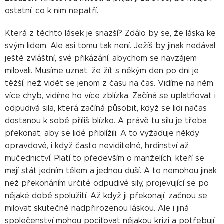
ostatní, co k nim nepatří.
Která z těchto lásek je snazší? Zdálo by se, že láska ke
svým lidem. Ale asi tomu tak není. Ježíš by jinak nedával
ještě zvláštní, své přikázání, abychom se navzájem
milovali. Musíme uznat, že žít s někým den po dni je
těžší, než vidět se jenom z času na čas. Vidíme na něm
více chyb, vidíme ho více zblízka. Začíná se uplatňovat i
odpudivá sila, která začíná působit, když se lidi načas
dostanou k sobě příliš blízko. A právě tu silu je třeba
překonat, aby se lidé přiblížili. A to vyžaduje někdy
opravdové, i když často neviditelné, hrdinství až
mučednictví. Platí to především o manželích, kteří se
mají stát jedním tělem a jednou duší. A to nemohou jinak
než překonáním určité odpudivé sily, projevující se po
nějaké době spolužití. Až když ji překonají, začnou se
milovat skutečně nadpřirozenou láskou. Ale i jiná
společenství mohou pociťovat nějakou krizi a potřebují