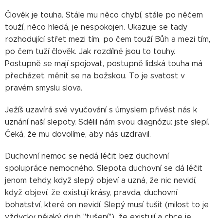
Člověk je touha. Stále mu něco chybí, stále po něčem
touží, něco hledá, je nespokojen. Ukazuje se tady
rozhodující střet mezi tím, po čem touží Bůh a mezi tím,
po čem tuží člověk. Jak rozdílné jsou to touhy.
Postupně se mají spojovat, postupně lidská touha má
přecházet, měnit se na božskou. To je svatost v
pravém smyslu slova.
Ježíš uzavírá své vyučování s úmyslem přivést nás k
uznání naší slepoty. Sdělil nám svou diagnózu: jste slepí.
Čeká, že mu dovolíme, aby nás uzdravil.
Duchovní nemoc se nedá léčit bez duchovní
spolupráce nemocného. Slepota duchovní se dá léčit
jenom tehdy, když slepý objeví a uzná, že nic nevidí,
když objeví, že existují krásy, pravda, duchovní
bohatství, které on nevidí. Slepý musí tušit (milost to je
vždycky nějaký druh "tušení"), že existují a chce je