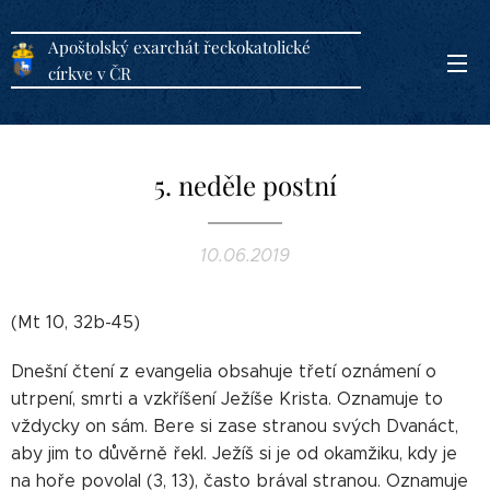
Apoštolský exarchát řeckokatolické
církve v ČR
5. neděle postní
10.06.2019
(Mt 10, 32b-45)
Dnešní čtení z evangelia obsahuje třetí oznámení o
utrpení, smrti a vzkříšení Ježíše Krista. Oznamuje to
vždycky on sám. Bere si zase stranou svých Dvanáct,
aby jim to důvěrně řekl. Ježíš si je od okamžiku, kdy je
na hoře povolal (3, 13), často brával stranou. Oznamuje