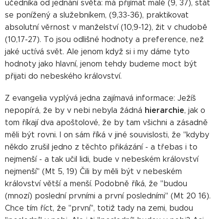
učedníka od jednání světa: má přijímat malé (9, 37), stát
se ponížený a služebníkem, (9,33-36), praktikovat
absolutní věrnost v manželství (10,9-12), žit v chudobě
(10,17-27). To jsou odlišné hodnoty a preference, než
jaké uctívá svět. Ale jenom když si i my dáme tyto
hodnoty jako hlavní, jenom tehdy budeme moct být
přijati do nebeského království.
Z evangelia vyplývá jedna zajímavá informace: Ježíš
hierarchie
nepopírá, že by v nebi nebyla žádná
, jak o
tom říkají dva apoštolové, že by tam všichni a zásadně
měli být rovni. I on sám říká v jiné souvislosti, že "kdyby
někdo zrušil jedno z těchto přikázání - a třebas i to
nejmenší - a tak učil lidi, bude v nebeském království
nejmenší" (Mt 5, 19) Čili by měli být v nebeském
království větší a menší. Podobně říká, že "budou
(mnozí) poslední prvními a první posledními" (Mt 20 16).
Chce tím říct, že "první", totiž tady na zemi, budou