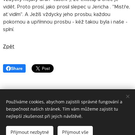
vidět. Proto prosí, jako prosil slepec u Jericha . "Mistře,
ať vidím". A Ježíš vždycky jeho prosbu, každou
pokornou a upřímnou prosbu - kéž takou byla i naše -
splní.
Zpět
Share
Používáme cookies, abychom zajistili správné fungování a
©
Apoštolský exarchát řeckokatolické
církve v ČR 2019
bezpečnost našich stránek. Tím vám můžeme zajistit tu
Cookies
nejlepší zkušenost při jejich návštěvě.
Jazyky
Přijmout nezbytné
Přijmout vše