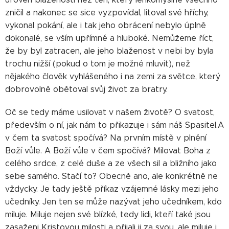
zničil a nakonec se sice vyzpovídal, litoval své hříchy,
vykonal pokání, ale i tak jeho obrácení nebylo úplně
dokonalé, se vším upřímné a hluboké. Nemůžeme říct,
že by byl zatracen, ale jeho blaženost v nebi by byla
trochu nižší (pokud o tom je možné mluvit), než
nějakého člověk vyhlášeného i na zemi za světce, který
dobrovolně obětoval svůj život za bratry.
Oč se tedy máme usilovat v našem životě? O svatost,
především o ní, jak nám to přikazuje i sám náš Spasitel.A
v čem ta svatost spočívá? Na prvním místě v plnění
Boží vůle. A Boží vůle v čem spočívá? Milovat Boha z
celého srdce, z celé duše a ze všech sil a bližního jako
sebe samého. Stačí to? Obecně ano, ale konkrétně ne
vždycky. Je tady ještě příkaz vzájemné lásky mezi jeho
učedníky. Jen ten se může nazývat jeho učedníkem, kdo
miluje. Miluje nejen své blízké, tedy lidi, kteří také jsou
zasaženi Kristovou milosti a přijali ji za svou, ale miluje i