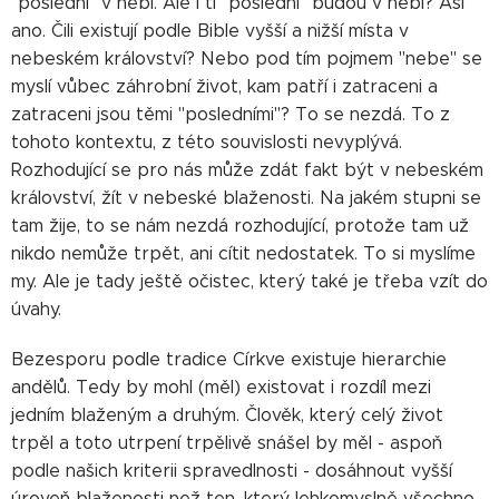
"poslední" v nebi. Ale i ti "poslední" budou v nebi? Asi
ano. Čili existují podle Bible vyšší a nižší místa v
nebeském království? Nebo pod tím pojmem "nebe" se
myslí vůbec záhrobní život, kam patří i zatraceni a
zatraceni jsou těmi "posledními"? To se nezdá. To z
tohoto kontextu, z této souvislosti nevyplývá.
Rozhodující se pro nás může zdát fakt být v nebeském
království, žít v nebeské blaženosti. Na jakém stupni se
tam žije, to se nám nezdá rozhodující, protože tam už
nikdo nemůže trpět, ani cítit nedostatek. To si myslíme
my. Ale je tady ještě očistec, který také je třeba vzít do
úvahy.
Bezesporu podle tradice Církve existuje hierarchie
andělů. Tedy by mohl (měl) existovat i rozdíl mezi
jedním blaženým a druhým. Člověk, který celý život
trpěl a toto utrpení trpělivě snášel by měl - aspoň
podle našich kriterii spravedlnosti - dosáhnout vyšší
úroveň blaženosti než ten, který lehkomyslně všechno