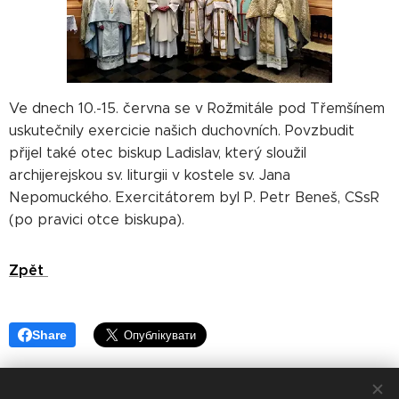
Ve dnech 10.-15. června se v Rožmitále pod Třemšínem
uskutečnily exercicie našich duchovních. Povzbudit
přijel také otec biskup Ladislav, který sloužil
archijerejskou sv. liturgii v kostele sv. Jana
Nepomuckého. Exercitátorem byl P. Petr Beneš, CSsR
(po pravici otce biskupa).
Zpět
Share