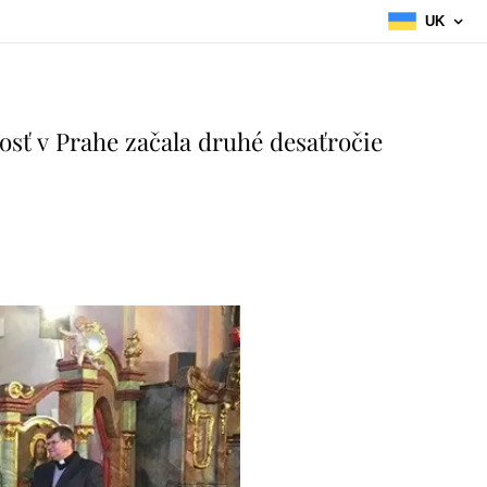
UK
osť v Prahe začala druhé desaťročie