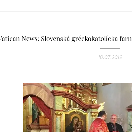
Vatican News: Slovenská gréckokatolícka farn
10.07.2019