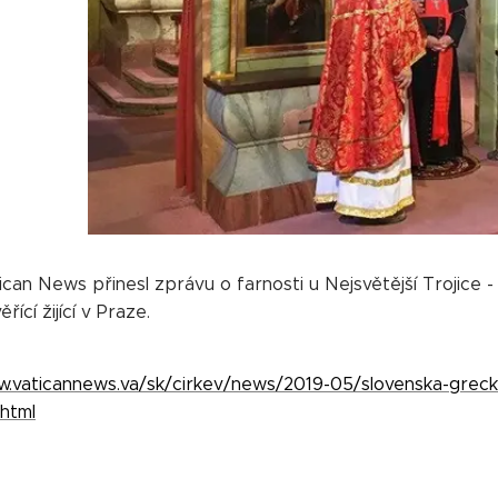
can News přinesl zprávu o farnosti u Nejsvětější Trojice -
řící žijící v Praze.
w.vaticannews.va/sk/cirkev/news/2019-05/slovenska-greck
.html