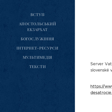
ВСТУП
АПОСТОЛЬСЬКИЙ
ЕКЗАРХАТ
БОГОСЛУЖІННЯ
ІНТЕРНЕТ-РЕСУРСИ
МУЛЬТИМЕДІЯ
Server Vati
ТЕКСТИ
slovenské vě
https://ww
desatrocie