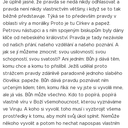
Je úplně jasné, že pravda se nedá nikdy odhlasovat a
pravda není nikdy vlastnictvím většiny, i když se to tak
běžně představuje. Týká se to především pravdy v
oblasti víry a morálky. Proto je tu Církev a papež.
Petrovu nástupci a s ním spojeným biskupům byly dány
klíče od nebeského království. Pravda je tady nezávisle
od našich přání, našeho vzdělání a našeho poznání. A
jak se jí můžeme zmocnit: svou usilovností, svou
schopností, svou svatostí? Ani jedním: Bůh ji dává těm,
komu chce a komu to přislíbil. Ježíš udělal proto
strážcem pravdy zdánlivě paradoxně jednoho slabého
člověka: papeže. Bůh dává pravdu poznávat ním
určeným lidem; těm, komu říká: ne vy jste si vyvolili mne,
ale já vás. Bůh může všechno. Kdo to popírá, popírá
vlastně víru v Boží všemohoucnost, kterou vyznáváme
ve Viruju. A koho si vyvolil, toho musí i vyzbrojit všema
prostředky k tomu, aby mohl svůj úkol splnit. Nemůže
někoho vyvolit a potom ho nechat napospas vlastním