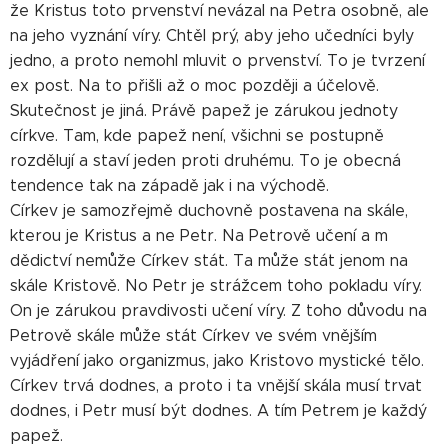
že Kristus toto prvenství nevázal na Petra osobně, ale
na jeho vyznání víry. Chtěl prý, aby jeho učedníci byly
jedno, a proto nemohl mluvit o prvenství. To je tvrzení
ex post. Na to přišli až o moc později a účelově.
Skutečnost je jiná. Právě papež je zárukou jednoty
církve. Tam, kde papež není, všichni se postupně
rozdělují a staví jeden proti druhému. To je obecná
tendence tak na západě jak i na východě.
Církev je samozřejmě duchovně postavena na skále,
kterou je Kristus a ne Petr. Na Petrově učení a m
dědictví nemůže Církev stát. Ta může stát jenom na
skále Kristově. No Petr je strážcem toho pokladu víry.
On je zárukou pravdivosti učení víry. Z toho důvodu na
Petrově skále může stát Církev ve svém vnějším
vyjádření jako organizmus, jako Kristovo mystické tělo.
Církev trvá dodnes, a proto i ta vnější skála musí trvat
dodnes, i Petr musí být dodnes. A tím Petrem je každý
papež.