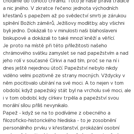
chodíme do tohoto chrámu. Toto je naše pravá tradice
a nic jiného. V zkratce řečeno: jednota východních
křesťanů s papežem až po svědectví smrti je zárukou
splnění Božích záměrů, Ježíšovy modlitby, aby všichni
byli jedno. Dokázali to v minulosti naši blahoslaveni
biskupové a dokázali to také mnozí kněží a věřící.
Je proto na místě při této příležitosti našeho
chrámového svátku zamyslet se nad papežstvím a nad
jeho rolí v současné Církvi a nad tím, proč se na ní i
dnes ještě nejednou útočí. Papežství nebylo nikdy
viděno velmi pozitivně ze strany mocných. Vždycky v
něm pociťovalo ubírání na své moci. A to nejen v tom
období, když papežský stát byl na vrcholu své moci, ale
i v tom období, kdy církev trpěla a papežství svou
morální sílou příliš nevynikalo.
Papež - když se na to podíváme z obecného a
filozoficko-historického hlediska - to je zosobnění
personálního prvku v křesťanství, prokázání osobní