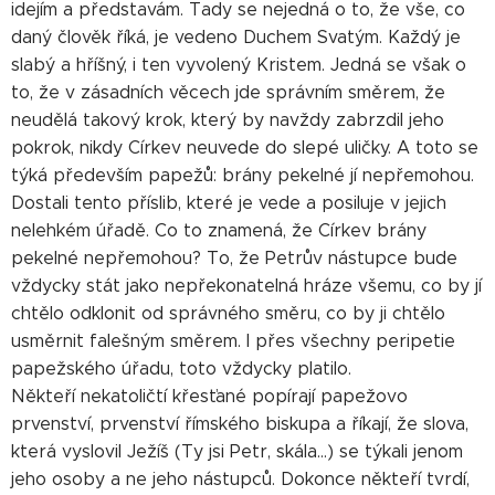
idejím a představám. Tady se nejedná o to, že vše, co
daný člověk říká, je vedeno Duchem Svatým. Každý je
slabý a hříšný, i ten vyvolený Kristem. Jedná se však o
to, že v zásadních věcech jde správním směrem, že
neudělá takový krok, který by navždy zabrzdil jeho
pokrok, nikdy Církev neuvede do slepé uličky. A toto se
týká především papežů: brány pekelné jí nepřemohou.
Dostali tento příslib, které je vede a posiluje v jejich
nelehkém úřadě. Co to znamená, že Církev brány
pekelné nepřemohou? To, že Petrův nástupce bude
vždycky stát jako nepřekonatelná hráze všemu, co by jí
chtělo odklonit od správného směru, co by ji chtělo
usměrnit falešným směrem. I přes všechny peripetie
papežského úřadu, toto vždycky platilo.
Někteří nekatoličtí křesťané popírají papežovo
prvenství, prvenství římského biskupa a říkají, že slova,
která vyslovil Ježíš (Ty jsi Petr, skála...) se týkali jenom
jeho osoby a ne jeho nástupců. Dokonce někteří tvrdí,