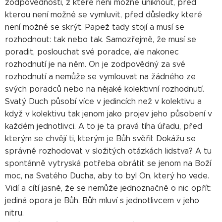
zodpovědnosti, z které není možné uniknout, před
kterou není možné se vymluvit, před důsledky které
není možné se skrýt. Papež tady stojí a musí se
rozhodnout: tak nebo tak. Samozřejmě, že musí se
poradit, poslouchat své poradce, ale nakonec
rozhodnutí je na něm. On je zodpovědný za své
rozhodnutí a nemůže se vymlouvat na žádného ze
svých poradců nebo na nějaké kolektivní rozhodnutí.
Svatý Duch působí více v jedincích než v kolektivu a
když v kolektivu tak jenom jako projev jeho působení v
každém jednotlivci. A to je ta pravá tíha úřadu, před
kterým se chvějí ti, kterým je Bůh svěřil: Dokážu se
správně rozhodovat v složitých otázkách lidstva? A tu
spontánně vytryská potřeba obrátit se jenom na Boží
moc, na Svatého Ducha, aby to byl On, který ho vede.
Vidí a cítí jasně, že se nemůže jednoznačně o nic opřít:
jediná opora je Bůh. Bůh mluví s jednotlivcem v jeho
nitru.