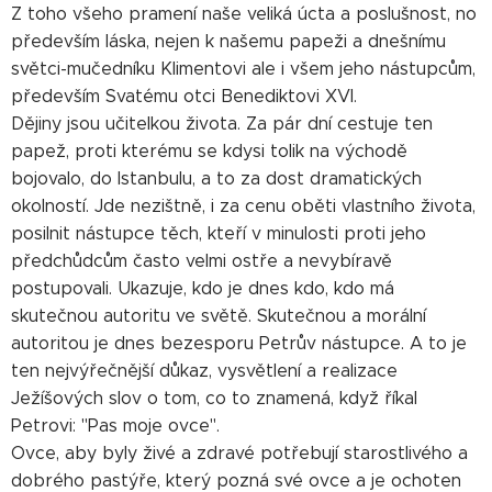
Z toho všeho pramení naše veliká úcta a poslušnost, no
především láska, nejen k našemu papeži a dnešnímu
světci-mučedníku Klimentovi ale i všem jeho nástupcům,
především Svatému otci Benediktovi XVI.
Dějiny jsou učitelkou života. Za pár dní cestuje ten
papež, proti kterému se kdysi tolik na východě
bojovalo, do Istanbulu, a to za dost dramatických
okolností. Jde nezištně, i za cenu oběti vlastního života,
posilnit nástupce těch, kteří v minulosti proti jeho
předchůdcům často velmi ostře a nevybíravě
postupovali. Ukazuje, kdo je dnes kdo, kdo má
skutečnou autoritu ve světě. Skutečnou a morální
autoritou je dnes bezesporu Petrův nástupce. A to je
ten nejvýřečnější důkaz, vysvětlení a realizace
Ježíšových slov o tom, co to znamená, když říkal
Petrovi: "Pas moje ovce".
Ovce, aby byly živé a zdravé potřebují starostlivého a
dobrého pastýře, který pozná své ovce a je ochoten