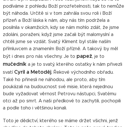
podíváme z pohledu Boží prozřetelnosti, tak to nemůže
být náhoda. Určitě si v tom zahrála svou roli i Boží
přízeň a Boží láska k nám, aby nás tím podržela a
posilnila v okamžicích, kdy se nám mohlo zdát, že jsme
zdoláni, poraženi, když jsme začali být malomyslní a
chtěli jsme se vzdát. Svatý Kliment byl stále naším
přímluvcem a znamením Boží přízně. A takový by měl
papež
být i dnes pro nás všechny. Je to
, je to
mučedník
a je to svatý, kterého ostatky k nám přivezli
Cyril a Metoděj
svatí
, Řekové východního obřadu.
Také ho přinesli ne náhodou, ale proto, aby tím
poukázali na budoucnost své misie, která nejednou
bude vyžadovat věrnost Petrovu nástupci, Svatému
otci až po smrt. A naši předkové to zachytili, pochopili
a podle toho i většinou konali.
Toto je dědictví, kterého se máme držet všichni, jenž