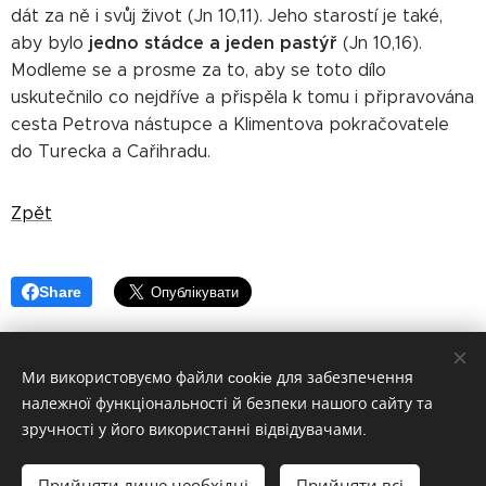
dát za ně i svůj život (Jn 10,11). Jeho starostí je také,
jedno stádce a jeden pastýř
aby bylo
(Jn 10,16).
Modleme se a prosme za to, aby se toto dílo
uskutečnilo co nejdříve a přispěla k tomu i připravována
cesta Petrova nástupce a Klimentova pokračovatele
do Turecka a Cařihradu.
Zpět
Share
Ми використовуємо файли cookie для забезпечення
належної функціональності й безпеки нашого сайту та
©
Apoštolský exarchát ŘK
církve v ČR 2019
Файли cookie
зручності у його використанні відвідувачами.
Мови
Прийняти лише необхідні
Прийняти всі