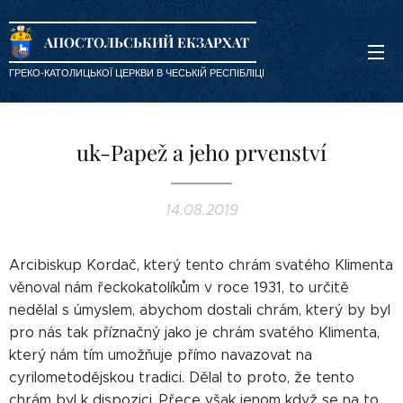
АПОСТОЛЬСЬКИЙ ЕКЗАРХАТ
ГРЕКО-КАТОЛИЦЬКОЇ ЦЕРКВИ В ЧЕСЬКІЙ РЕСПІБЛІЦІ
uk-Papež a jeho prvenství
14.08.2019
Arcibiskup Kordač, který tento chrám svatého Klimenta
věnoval nám řeckokatolíkům v roce 1931, to určitě
nedělal s úmyslem, abychom dostali chrám, který by byl
pro nás tak příznačný jako je chrám svatého Klimenta,
který nám tím umožňuje přímo navazovat na
cyrilometodějskou tradici. Dělal to proto, že tento
chrám byl k dispozici. Přece však jenom když se na to