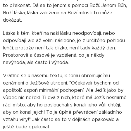
to překonat. Dá se to jenom s pomocí Boží. Jenom Bůh,
Boží láska, láska založena na Boží milosti to může
dokázat.
Láska k těm, kteří na naši lásku neodpovídají, nebo
odpovídají, ale až velmi následně, je z určitého pohledu
lehčí, protože není tak blízko, není tady každý den.
Prostorově a časově je vzdálená, co je někdy
nevýhoda, ale často i výhoda.
Vraťme se k našemu textu, k tomu ohromujícímu
oznámení o Ježíšově utrpení. "Očekávali bychom od
apoštolů aspoň minimální pochopení. Ale Ježíš jako by
vůbec nic neřekl. Ti dva z nich, které má Ježíš nesmírně
rád, místo, aby ho poslouchali s konali jeho vůli, chtějí,
aby on konal jejich! To je úplné převrácení základního
vztahu víry!" Jak často se to v dějinách opakovalo a
ještě bude opakovat.