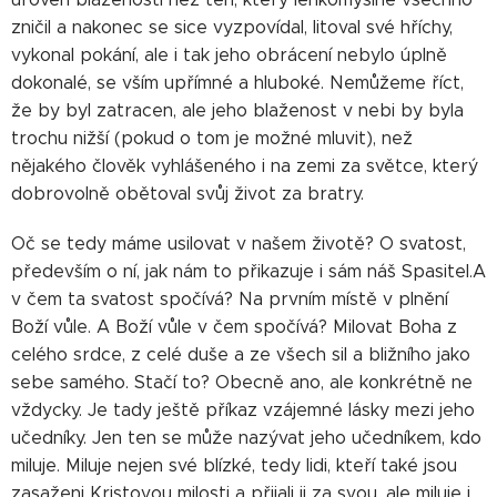
zničil a nakonec se sice vyzpovídal, litoval své hříchy,
vykonal pokání, ale i tak jeho obrácení nebylo úplně
dokonalé, se vším upřímné a hluboké. Nemůžeme říct,
že by byl zatracen, ale jeho blaženost v nebi by byla
trochu nižší (pokud o tom je možné mluvit), než
nějakého člověk vyhlášeného i na zemi za světce, který
dobrovolně obětoval svůj život za bratry.
Oč se tedy máme usilovat v našem životě? O svatost,
především o ní, jak nám to přikazuje i sám náš Spasitel.A
v čem ta svatost spočívá? Na prvním místě v plnění
Boží vůle. A Boží vůle v čem spočívá? Milovat Boha z
celého srdce, z celé duše a ze všech sil a bližního jako
sebe samého. Stačí to? Obecně ano, ale konkrétně ne
vždycky. Je tady ještě příkaz vzájemné lásky mezi jeho
učedníky. Jen ten se může nazývat jeho učedníkem, kdo
miluje. Miluje nejen své blízké, tedy lidi, kteří také jsou
zasaženi Kristovou milosti a přijali ji za svou, ale miluje i