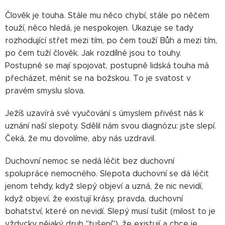
Člověk je touha. Stále mu něco chybí, stále po něčem
touží, něco hledá, je nespokojen. Ukazuje se tady
rozhodující střet mezi tím, po čem touží Bůh a mezi tím,
po čem tuží člověk. Jak rozdílné jsou to touhy.
Postupně se mají spojovat, postupně lidská touha má
přecházet, měnit se na božskou. To je svatost v
pravém smyslu slova.
Ježíš uzavírá své vyučování s úmyslem přivést nás k
uznání naší slepoty. Sdělil nám svou diagnózu: jste slepí.
Čeká, že mu dovolíme, aby nás uzdravil.
Duchovní nemoc se nedá léčit bez duchovní
spolupráce nemocného. Slepota duchovní se dá léčit
jenom tehdy, když slepý objeví a uzná, že nic nevidí,
když objeví, že existují krásy, pravda, duchovní
bohatství, které on nevidí. Slepý musí tušit (milost to je
vždycky nějaký druh "tušení"), že existují a chce je