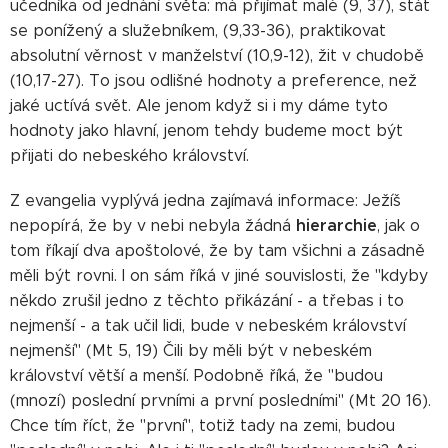
učedníka od jednání světa: má přijímat malé (9, 37), stát
se ponížený a služebníkem, (9,33-36), praktikovat
absolutní věrnost v manželství (10,9-12), žit v chudobě
(10,17-27). To jsou odlišné hodnoty a preference, než
jaké uctívá svět. Ale jenom když si i my dáme tyto
hodnoty jako hlavní, jenom tehdy budeme moct být
přijati do nebeského království.
Z evangelia vyplývá jedna zajímavá informace: Ježíš
hierarchie
nepopírá, že by v nebi nebyla žádná
, jak o
tom říkají dva apoštolové, že by tam všichni a zásadně
měli být rovni. I on sám říká v jiné souvislosti, že "kdyby
někdo zrušil jedno z těchto přikázání - a třebas i to
nejmenší - a tak učil lidi, bude v nebeském království
nejmenší" (Mt 5, 19) Čili by měli být v nebeském
království větší a menší. Podobně říká, že "budou
(mnozí) poslední prvními a první posledními" (Mt 20 16).
Chce tím říct, že "první", totiž tady na zemi, budou