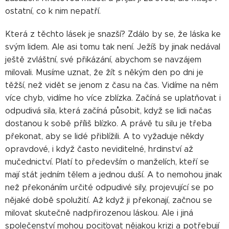
ostatní, co k nim nepatří.
Která z těchto lásek je snazší? Zdálo by se, že láska ke
svým lidem. Ale asi tomu tak není. Ježíš by jinak nedával
ještě zvláštní, své přikázání, abychom se navzájem
milovali. Musíme uznat, že žít s někým den po dni je
těžší, než vidět se jenom z času na čas. Vidíme na něm
více chyb, vidíme ho více zblízka. Začíná se uplatňovat i
odpudivá sila, která začíná působit, když se lidi načas
dostanou k sobě příliš blízko. A právě tu silu je třeba
překonat, aby se lidé přiblížili. A to vyžaduje někdy
opravdové, i když často neviditelné, hrdinství až
mučednictví. Platí to především o manželích, kteří se
mají stát jedním tělem a jednou duší. A to nemohou jinak
než překonáním určité odpudivé sily, projevující se po
nějaké době spolužití. Až když ji překonají, začnou se
milovat skutečně nadpřirozenou láskou. Ale i jiná
společenství mohou pociťovat nějakou krizi a potřebují