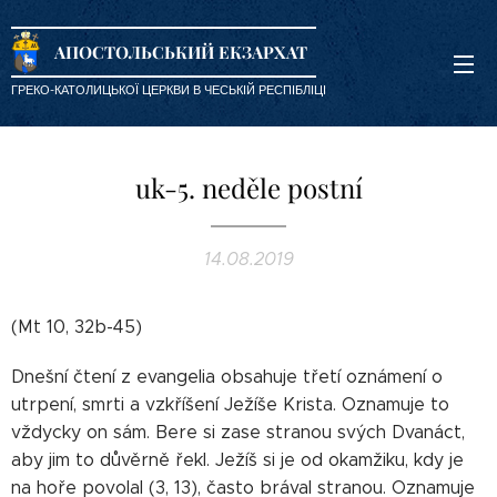
АПОСТОЛЬСЬКИЙ ЕКЗАРХАТ
ГРЕКО-КАТОЛИЦЬКОЇ ЦЕРКВИ В ЧЕСЬКІЙ РЕСПІБЛІЦІ
uk-5. neděle postní
14.08.2019
(Mt 10, 32b-45)
Dnešní čtení z evangelia obsahuje třetí oznámení o
utrpení, smrti a vzkříšení Ježíše Krista. Oznamuje to
vždycky on sám. Bere si zase stranou svých Dvanáct,
aby jim to důvěrně řekl. Ježíš si je od okamžiku, kdy je
na hoře povolal (3, 13), často brával stranou. Oznamuje