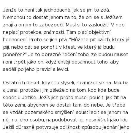
Jenže to není tak jednoduché, jak se jim to zdá.
Nemohou to dostat jenom za to, že oni se s Ježíšem
znají a on jim to zabezpečí. Musí si to zasloužit. V nebi
neplatí protekce, známosti. Tam platí objektivní
hodnocení. Proto se jich ptá: "Můžete pít kalich, který já
piji, nebo dát se ponořit v křest, ve který já budu
ponořen?" Je to obrazné řečení toho, že budou muset
i oni trpět jako on, když chtějí dosáhnout toho, aby
seděli po jeho pravici a levici.
Ostatních deset, když to slyšeli, rozmrzeli se na Jakuba
a Jana, protože i jim záleželo na tom, kdo kde bude
sedět u Ježíše. Ježíš jich proto musel poučit, jak žít na
této zemi, abychom se dostali tam, do nebe. Je třeba
se vzdát pozemského smýšlení, soustředit se jenom na
něj, na jeho osobu, napodobovat jej, nesmýšlet jako lidi.
Ježíš důrazně potvrzuje odlišnost způsobu jednání jeho