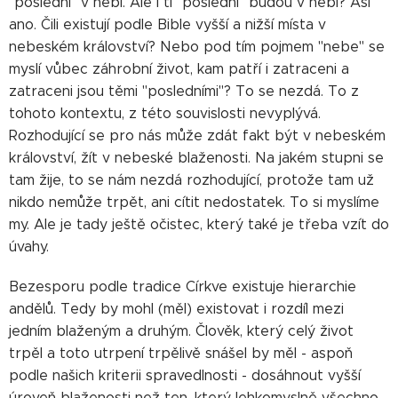
"poslední" v nebi. Ale i ti "poslední" budou v nebi? Asi
ano. Čili existují podle Bible vyšší a nižší místa v
nebeském království? Nebo pod tím pojmem "nebe" se
myslí vůbec záhrobní život, kam patří i zatraceni a
zatraceni jsou těmi "posledními"? To se nezdá. To z
tohoto kontextu, z této souvislosti nevyplývá.
Rozhodující se pro nás může zdát fakt být v nebeském
království, žít v nebeské blaženosti. Na jakém stupni se
tam žije, to se nám nezdá rozhodující, protože tam už
nikdo nemůže trpět, ani cítit nedostatek. To si myslíme
my. Ale je tady ještě očistec, který také je třeba vzít do
úvahy.
Bezesporu podle tradice Církve existuje hierarchie
andělů. Tedy by mohl (měl) existovat i rozdíl mezi
jedním blaženým a druhým. Člověk, který celý život
trpěl a toto utrpení trpělivě snášel by měl - aspoň
podle našich kriterii spravedlnosti - dosáhnout vyšší
úroveň blaženosti než ten, který lehkomyslně všechno