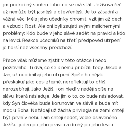
jim podrobný souhrn toho, co se má stát. Ježíšova řeč
už nemůže být jasnější a otevřenější. Je to zásadní a
vážná věc. Měla jeho učedníky ohromit, vzít jim až dech
a vzbudit lítost. Ale oni byli zaujati svými malichernými
problémy: Kdo bude v jeho slávě sedět na pravici a kdo
na levici. Reakce učedníků na třetí předpověď utrpení
je horší než všechny předchozí.
Přece však můžeme zjistit v této otázce i něco
pozitivního. Ti dva, co se k němu přiblížili, tedy Jakub a
Jan, už neodmítají jeho utrpení. Spíše ho nějak
přeskakují jako cosi zřejmé, nereflektují to příliš,
nerozebírají. Jako Ježíš, i oni hledí v naději spíše na
slávu, která následuje. Jde jim o to, co bude následovat,
kdy Syn člověka bude korunován ve slávě a bude mít
moc u Boha. Nežádají už žádná privilegia na zemi, chtějí
být první v nebi. Tam chtějí sedět, vedle oslaveného
Ježíše, jeden po jeho pravici a druhý po jeho levici.