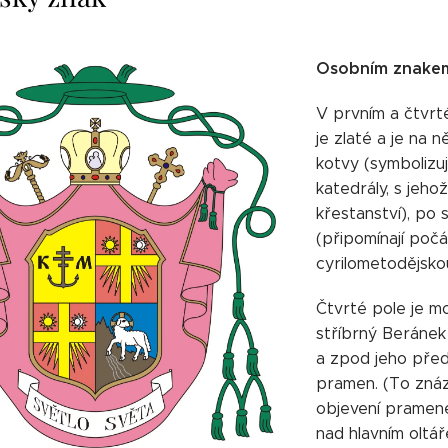
Osobním znakem 
V prvním a čtvrt
je zlaté a je na 
kotvy (symbolizu
katedrály, s jeh
křestanství), po
(připomínají poč
cyrilometodějskou
Čtvrté pole je m
stříbrný Beránek
a zpod jeho před
pramen. (To znáz
objevení pramen
nad hlavním oltář