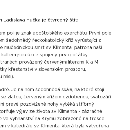
Ladislava Hučka je čtvrcený štít:
ém poli je znak apoštolského exarchátu. První pole
něm šedohnědý řeckokatolický kříž vyrůstající z
je mučednickou smrt sv. Klimenta, patrona naší
ož kultem jsou úzce spojeny prvopočátky
 stranách provázený červenými literami K a M
átky křestanství v slovanském prostoru,
 misi).
odré. Je na něm šedohnědá skála, na které stojí
 se zlatou, červeným křížem ozdobenou, svatozáří
ní pravé pozdvižené nohy vytéká stříbrný
orňuje výjev ze života sv. Klimenta - zázračné
e ve vyhnanství na Krymu zobrazené na fresce
em v katedrále sv. Klimenta, která byla vytvořena