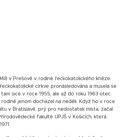
 1948 v Prešově v rodině řeckokatolického kněze.
 řeckokatolické církve pronásledována a musela se
 tam sice v roce 1955, ale až do roku 1963 otec
rodině jenom docházel na neděli. Když ho v roce
ltu v Bratislavě, prý pro nedostatek místa, začal
Přírodovědecké fakultě UPJŠ v Košicích, která
1971.