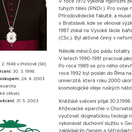
V roce 1972 vykonal rigorózní zko
tuhých těles (RNDr.). Pro svoje
Přírodovědecké fakultě, a musel s
v Bratislavě, kde se věnoval výz
1987 získal na Vysoké škole báň
(CSc.). Byl aktivně činný v nefo
Několik měsíců po pádu totality 
V letech 1990-1991 pracoval jak
. 2. 1948 v Prešově (SK)
Po roce 1989 se pro něho otevře
ěcení:
30. 3. 1996
roce 1992 byl poslán do Říma na
iskupem:
24. 4. 2003
univerzitě, která roku 2000 uko
 exarcha
kosmologické ideje ruských nábož
ké církve)
věcení:
31. 5. 2003
Kněžské svěcení přijal 30.3.1996
Křiževacké eparchie v Chorvats
vyučovat dogmatickou teologii n
vykonávat duchovní službu v Geri
zakládajícím členem a šéfredak