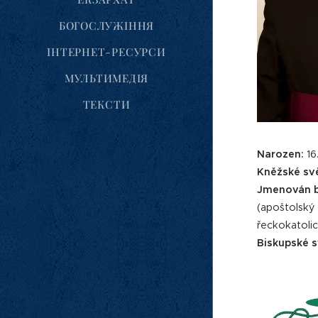
БОГОСЛУЖІННЯ
ІНТЕРНЕТ-РЕСУРСИ
МУЛЬТИМЕДІЯ
ТЕКСТИ
Narozen:
16
Kněžské sv
Jmenován b
(apoštolský
řeckokatolic
Biskupské s