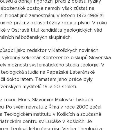
ušku a obhájil rigorózní práci z oblasti fyziky
 náboženské postoje nemohl však zůstat na
i hledat jiné zaměstnání. V letech 1973-1989 žil
kumné práci v oblasti těžby ropy a plynu. V roku
ské v Ostravě titul kandidáta geologických věd
rmálních náboženských skupinách.
působil jako redaktor v Katolíckych novinách.
o výkonný sekretář Konference biskupů Slovenska.
ly možnosti systematického studia teologie. V
 teologická studia na Papežské Lateránské
nčil doktorátem. Tématem jeho práce byly
enských myslitelů 19. a 20. století.
 z rukou Mons. Slavomira Miklovše, biskupa
ku. Po svém návratu z Říma v roce 2000 začal
a Teologickém institutu v Košicích a současně
atrickém centru sv. Lukáše v Košicích. Je
torem teologického časopisu Verba Theologica,