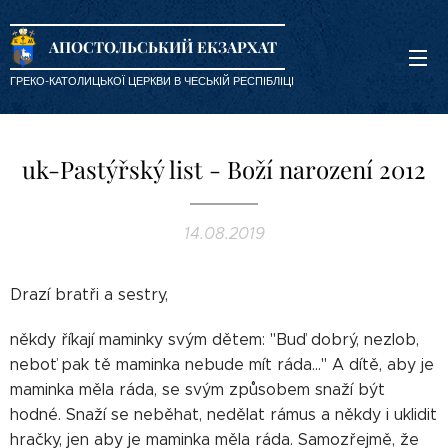
АПОСТОЛЬСЬКИЙ ЕКЗАРХАТ
ГРЕКО-КАТОЛИЦЬКОЇ ЦЕРКВИ В ЧЕСЬКІЙ РЕСПІБЛІЦІ
uk-Pastýřský list - Boží narození 2012
14.08.2019
Drazí bratři a sestry,
někdy říkají maminky svým dětem: "Buď dobrý, nezlob,
neboť pak tě maminka nebude mít ráda..." A dítě, aby je
maminka měla ráda, se svým způsobem snaží být
hodné. Snaží se neběhat, nedělat rámus a někdy i uklidit
hračky, jen aby je maminka měla ráda. Samozřejmě, že