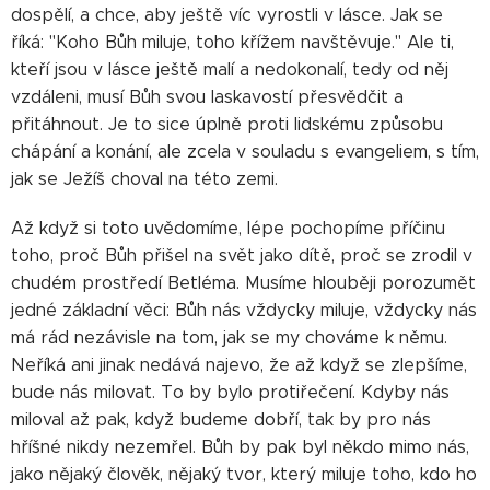
dospělí, a chce, aby ještě víc vyrostli v lásce. Jak se
říká: "Koho Bůh miluje, toho křížem navštěvuje." Ale ti,
kteří jsou v lásce ještě malí a nedokonalí, tedy od něj
vzdáleni, musí Bůh svou laskavostí přesvědčit a
přitáhnout. Je to sice úplně proti lidskému způsobu
chápání a konání, ale zcela v souladu s evangeliem, s tím,
jak se Ježíš choval na této zemi.
Až když si toto uvědomíme, lépe pochopíme příčinu
toho, proč Bůh přišel na svět jako dítě, proč se zrodil v
chudém prostředí Betléma. Musíme hlouběji porozumět
jedné základní věci: Bůh nás vždycky miluje, vždycky nás
má rád nezávisle na tom, jak se my chováme k němu.
Neříká ani jinak nedává najevo, že až když se zlepšíme,
bude nás milovat. To by bylo protiřečení. Kdyby nás
miloval až pak, když budeme dobří, tak by pro nás
hříšné nikdy nezemřel. Bůh by pak byl někdo mimo nás,
jako nějaký člověk, nějaký tvor, který miluje toho, kdo ho