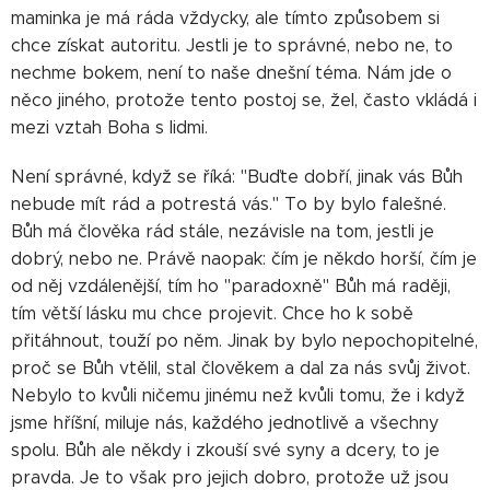
maminka je má ráda vždycky, ale tímto způsobem si
chce získat autoritu. Jestli je to správné, nebo ne, to
nechme bokem, není to naše dnešní téma. Nám jde o
něco jiného, protože tento postoj se, žel, často vkládá i
mezi vztah Boha s lidmi.
Není správné, když se říká: "Buďte dobří, jinak vás Bůh
nebude mít rád a potrestá vás." To by bylo falešné.
Bůh má člověka rád stále, nezávisle na tom, jestli je
dobrý, nebo ne. Právě naopak: čím je někdo horší, čím je
od něj vzdálenější, tím ho "paradoxně" Bůh má raději,
tím větší lásku mu chce projevit. Chce ho k sobě
přitáhnout, touží po něm. Jinak by bylo nepochopitelné,
proč se Bůh vtělil, stal člověkem a dal za nás svůj život.
Nebylo to kvůli ničemu jinému než kvůli tomu, že i když
jsme hříšní, miluje nás, každého jednotlivě a všechny
spolu. Bůh ale někdy i zkouší své syny a dcery, to je
pravda. Je to však pro jejich dobro, protože už jsou