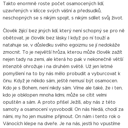
Takto enormně roste počet osamocených lidí,
uzavřených v klícce svých vášní a předsudků,
neschopných se s nikým spojit, s nikým sdílet svůj život.
Člověk žijící bez jiných lidí, který není schopný se pro ně
obětovat, je člověk bez lásky. I když po ní touží a
natahuje se, v důsledku svého egoizmu se jí nedokáže
zmocnit. To je největší hrůza, kterou může člověk zažít
nejen tady na zemi, ale která ho pak v nekonečně větší
intenzitě ohrožuje i na druhém světě. Už jen letmé
pomyšlení na to by nás mělo probudit a vyburcovat k
činu. Když je někdo sám, ještě nemusí být osamocen.
Kdo je s Bohem, není nikdy sám. Víme ale také, že i ten,
kdo je obklopen mnoha lidmi, může se cítit velmi
opuštěn a sám. A proto přišel Ježíš, aby nás z této
samoty a osamocení vysvobodil. On nás hledá, chodí za
námi, my ho jen musíme přijmout. On nám i tento rok o
Vánocích klepe na dveře. Je na nás, jestli ho vpustíme