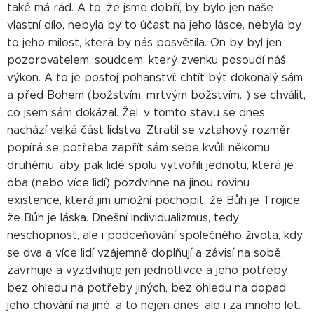
také má rád. A to, že jsme dobří, by bylo jen naše
vlastní dílo, nebyla by to účast na jeho lásce, nebyla by
to jeho milost, která by nás posvětila. On by byl jen
pozorovatelem, soudcem, který zvenku posoudí náš
výkon. A to je postoj pohanství: chtít být dokonalý sám
a před Bohem (božstvím, mrtvým božstvím...) se chválit,
co jsem sám dokázal. Žel, v tomto stavu se dnes
nachází velká část lidstva. Ztratil se vztahový rozměr;
popírá se potřeba zapřít sám sebe kvůli někomu
druhému, aby pak lidé spolu vytvořili jednotu, která je
oba (nebo více lidí) pozdvihne na jinou rovinu
existence, která jim umožní pochopit, že Bůh je Trojice,
že Bůh je láska. Dnešní individualizmus, tedy
neschopnost, ale i podceňování společného života, kdy
se dva a více lidí vzájemně doplňují a závisí na sobě,
zavrhuje a vyzdvihuje jen jednotlivce a jeho potřeby
bez ohledu na potřeby jiných, bez ohledu na dopad
jeho chování na jiné, a to nejen dnes, ale i za mnoho let.