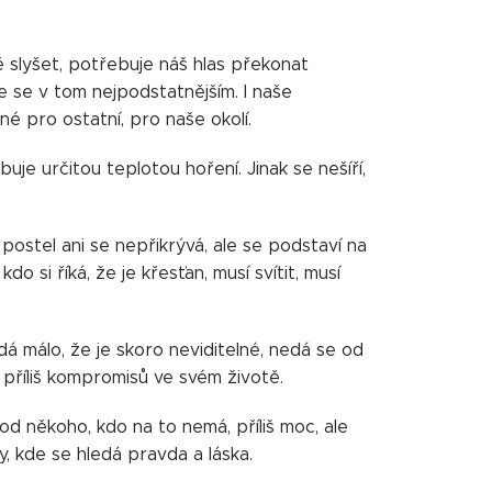
ě slyšet, potřebuje náš hlas překonat
e se v tom nejpodstatnějším. I naše
né pro ostatní, pro naše okolí.
je určitou teplotou hoření. Jinak se nešíří,
d postel ani se nepřikrývá, ale se podstaví na
kdo si říká, že je křesťan, musí svítit, musí
dá málo, že je skoro neviditelné, nedá se od
 příliš kompromisů ve svém životě.
d někoho, kdo na to nemá, příliš moc, ale
y, kde se hledá pravda a láska.