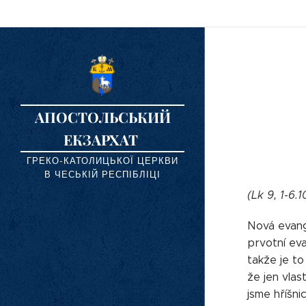
АПОСТОЛЬСЬКИЙ
ЕКЗАРХАТ
ГРЕКО-КАТОЛИЦЬКОЇ ЦЕРКВИ
В ЧЕСЬКІЙ РЕСПІБЛІЦІ
(Lk 9, 1-6.1
Nová evange
prvotní eva
takže je to
že jen vlas
jsme hříšni