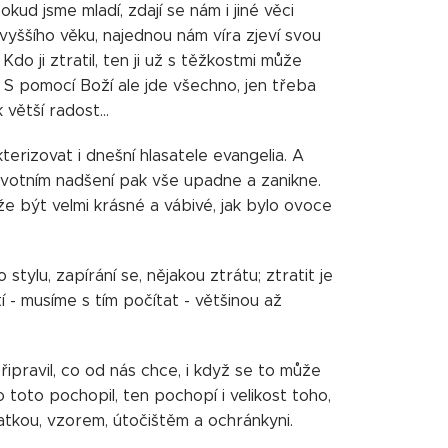
kud jsme mladí, zdají se nám i jiné věci
yššího věku, najednou nám víra zjeví svou
 Kdo ji ztratil, ten ji už s těžkostmi může
 S pomocí Boží ale jde všechno, jen třeba
větší radost...
erizovat i dnešní hlasatele evangelia. A
prvotním nadšení pak vše upadne a zanikne.
ůže být velmi krásné a vábivé, jak bylo ovoce
tylu, zapírání se, nějakou ztrátu; ztratit je
tí - musíme s tím počítat - většinou až
ipravil, co od nás chce, i když se to může
toto pochopil, ten pochopí i velikost toho,
atkou, vzorem, útočištěm a ochránkyni.