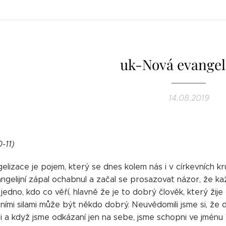
uk-Nová evangel
14.08.2019
0-11)
lizace je pojem, který se dnes kolem nás i v církevních kruz
ngelijní zápal ochabnul a začal se prosazovat názor, že k
 jedno, kdo co věří, hlavně že je to dobrý člověk, který žij
tními silami může být někdo dobrý. Neuvědomili jsme si, že d
ci a když jsme odkázaní jen na sebe, jsme schopni ve jménu