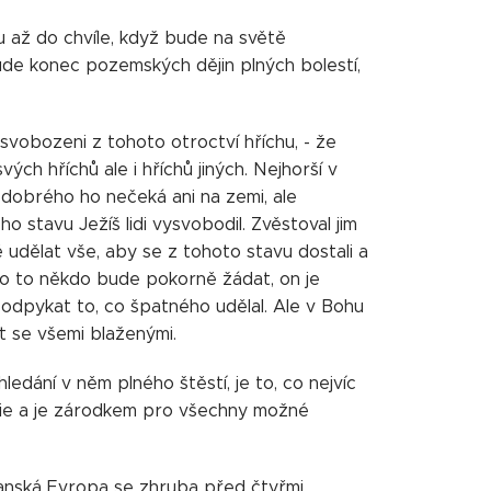
u až do chvíle, když bude na světě
ude konec pozemských dějin plných bolestí,
svobozeni z tohoto otroctví hříchu, - že
ch hříchů ale i hříchů jiných. Nejhorší v
ic dobrého ho nečeká ani na zemi, ale
 stavu Ježíš lidi vysvobodil. Zvěstoval jim
ě udělat vše, aby se z tohoto stavu dostali a
o o to někdo bude pokorně žádat, on je
 odpykat to, co špatného udělal. Ale v Bohu
t se všemi blaženými.
ledání v něm plného štěstí, je to, co nejvíc
gedie a je zárodkem pro všechny možné
ťanská Evropa se zhruba před čtyřmi