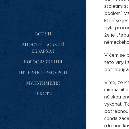
stoletími s
podlomí. V
kteří se ješ
byla proro
ВСТУП
že je třeba
německého
АПОСТОЛЬСЬКИЙ
ЕКЗАРХАТ
V čem se pr
БОГОСЛУЖІННЯ
této víry i
potřebují a
ІНТЕРНЕТ-РЕСУРСИ
Víme, že k 
МУЛЬТИМЕДІЯ
minimálníh
ТЕКСТИ
nějakou ene
vykonat. To
potřebnou 
sonda začal
(druhou kos