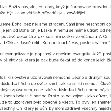
hlas Boží v nás, ale jen tehdy, když je formované pravdou,
e být - a ve většině případů i je - zavádějící
jeme Boha, bez něj jsme ztraceni. Sami jsme neschopni co
a je jen od Boha, on je Láska. K němu se máme utíkat, od ně
 poctivě dokončili a pak se s ním setkali ve věčnosti. A On 
řad Církve. Jasně řekl: "Kdo poslouchá vás, poslouchá mne" (
í evangelizace je popsaný v dnešním evangeliu. Ježíš posíl
v té aktivitě, která je pak bude čekat až do konce jejich ži
 Boží království a uzdravovali nemocné. Jedno s druhým so
v důsledku hříchu do světa smrt, tak se smrtí i nemoci. Čl
silným způsobem, co je také v důsledku hříchu, nebo něja
ani žádná bolest či nemoc. Proto to navzájem - jako důkaz, ž
že to uzdravení bylo obecné a všech. To byly jen znamení o
všechny. On, který je Bůh, by mohl uzdravit všechny najednou