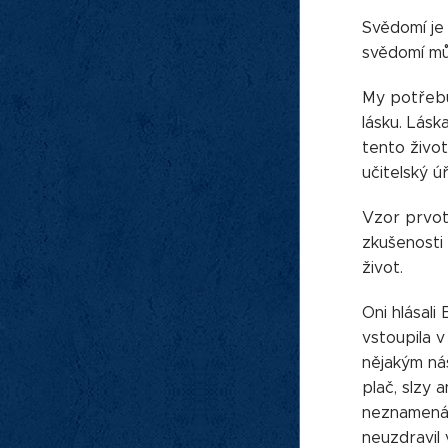
Svědomí je 
svědomí můž
My potřebu
lásku. Lásk
tento život
učitelský ú
Vzor prvotn
zkušenosti 
život.
Oni hlásali
vstoupila 
nějakým ná
plač, slzy 
neznamená, 
neuzdravil 