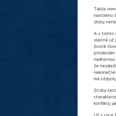
Takže nemo
nastoleno 
zloby, nenáv
A v tomto 
vlastně už 
životě člov
především n
nádhernou z
že nezáleží
nekonečné m
má vždycky 
Ztráta této
charakteriz
konflikty, 
Už v roce 