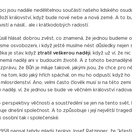
ci jsou nadále nedělitelnou součástí našeho lidského osud
Boží království, když bude nové nebe a nová země. A to b
istí a násilí... ale i krátkodobých radostí.
úsilí hlásat dobrou zvěst, co znamená, že jednou budeme o
jsme osvobozeni, i když ještě musíme nést důsledky nejen svý
ztratil veškerou naději
ěka je stav, když
, když už ví, že n
emá naději ani v budoucím životě. A z tohoto beznadějného
právu, že Bůh je miluje takové, jakými jsou, že chce pro n
 na tom, kdo jaký hřích spáchal, on mu ho odpustí, když h
ilosrdenství. Ano, velmi často člověk musí si na této zemi
naději, ví, že jednou se bude ve věčném království radova
 perspektivy věčnosti a soustředění se jen na tento svět, h
uje dnešní společnost. A to způsobuje i její největší tra
jak osobní tak i společenské.
1958 napsal tehdy mladý teolog Josef Ratzinger, že "křes