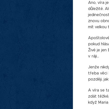
Ano, víra j
důležité. 
jedinečnost.
znovu obno
mít velkou 
Apoštolové 
pokud hlása
Živé je jen
v ráji...
Jenže nikdy
třeba věci 
později, ja
A víra se t
zdát těžké,
když Maria 