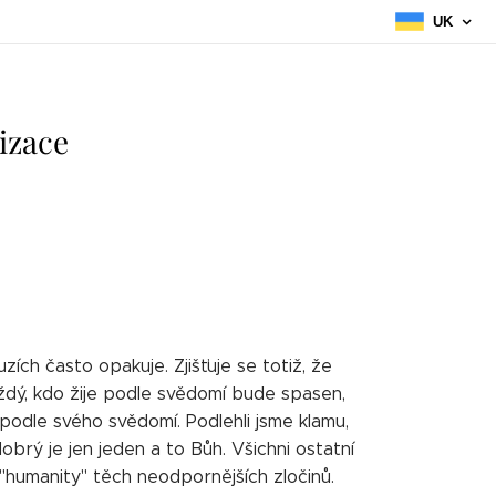
UK
izace
ích často opakuje. Zjišťuje se totiž, že
aždý, kdo žije podle svědomí bude spasen,
e podle svého svědomí. Podlehli jsme klamu,
obrý je jen jeden a to Bůh. Všichni ostatní
 "humanity" těch neodpornějších zločinů.