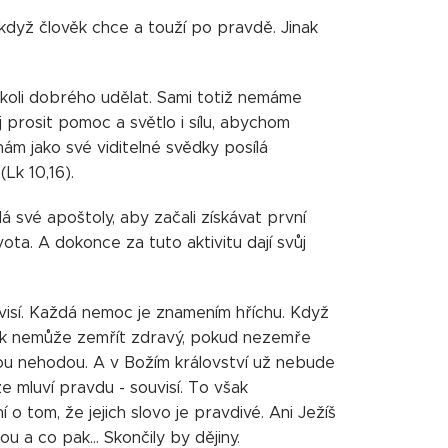
 když člověk chce a touží po pravdě. Jinak
koli dobrého udělat. Sami totiž nemáme
j prosit pomoc a světlo i sílu, abychom
nám jako své viditelné svědky posílá
Lk 10,16).
á své apoštoly, aby začali získávat první
vota. A dokonce za tuto aktivitu dají svůj
uvisí. Každá nemoc je znamením hříchu. Když
ověk nemůže zemřít zdravý, pokud nezemře
kou nehodou. A v Božím království už nebude
e mluví pravdu - souvisí. To však
 tom, že jejich slovo je pravdivé. Ani Ježíš
 a co pak... Skončily by dějiny.