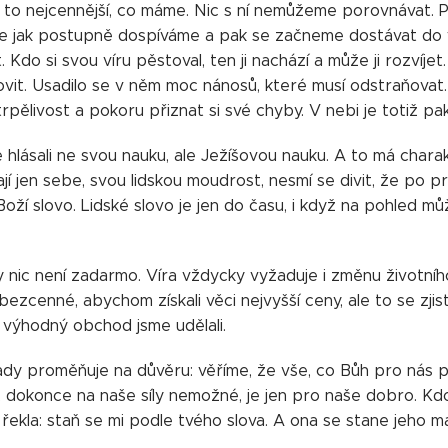
e to nejcennější, co máme. Nic s ní nemůžeme porovnávat. Po
Ale jak postupně dospíváme a pak se začneme dostávat do v
 Kdo si svou víru pěstoval, ten ji nachází a může ji rozvíjet.
vit. Usadilo se v něm moc nánosů, které musí odstraňovat.
trpělivost a pokoru přiznat si své chyby. V nebi je totiž pak 
hlásali ne svou nauku, ale Ježíšovou nauku. A to má charakt
jí jen sebe, svou lidskou moudrost, nesmí se divit, že po 
 Boží slovo. Lidské slovo je jen do času, i když na pohled m
 nic není zadarmo. Víra vždycky vyžaduje i změnu životního s
bezcenné, abychom získali věci nejvyšší ceny, ale to se zjis
k výhodný obchod jsme udělali.
ady proměňuje na důvěru: věříme, že vše, co Bůh pro nás př
 dokonce na naše síly nemožné, je jen pro naše dobro. Kdo 
řekla: staň se mi podle tvého slova. A ona se stane jeho m