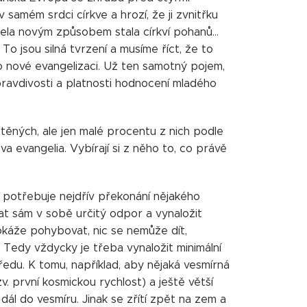
 samém srdci církve a hrozí, že ji zvnitřku
ela novým způsobem stala církví pohanů...
. To jsou silná tvrzení a musíme říct, že to
o nové evangelizaci. Už ten samotný pojem,
 pravdivosti a platnosti hodnocení mladého
křtěných, ale jen malé procentu z nich podle
ova evangelia. Vybírají si z něho to, co právě
, potřebuje nejdřív překonání nějakého
at sám v sobě určitý odpor a vynaložit
dokáže pohybovat, nic se nemůže dít,
. Tedy vždycky je třeba vynaložit minimální
edu. K tomu, například, aby nějaká vesmírná
. první kosmickou rychlost) a ještě větší
ál do vesmíru. Jinak se zřítí zpět na zem a