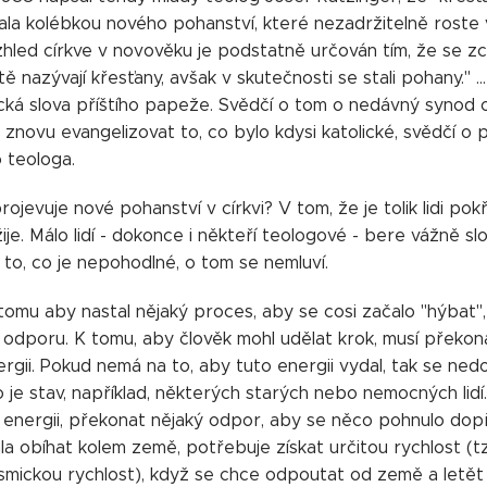
tala kolébkou nového pohanství, které nezadržitelně roste v
zhled církve v novověku je podstatně určován tím, že se zc
tě nazývají křesťany, avšak v skutečnosti se stali pohany." ..
cká slova příštího papeže. Svědčí o tom o nedávný synod 
 znovu evangelizovat to, co bylo kdysi katolické, svědčí o
 teologa.
ojevuje nové pohanství v církvi? V tom, že je tolik lidi po
 žije. Málo lidí - dokonce i někteří teologové - bere vážně sl
 to, co je nepohodlné, o tom se nemluví.
tomu aby nastal nějaký proces, aby se cosi začalo "hýbat"
o odporu. K tomu, aby člověk mohl udělat krok, musí překon
rgii. Pokud nemá na to, aby tuto energii vydal, tak se ne
 je stav, například, některých starých nebo nemocných lidí
energii, překonat nějaký odpor, aby se něco pohnulo dopř
a obíhat kolem země, potřebuje získat určitou rychlost (tzv
mickou rychlost), když se chce odpoutat od země a letět d