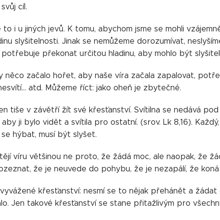
vůj cíl.
to i u jiných jevů. K tomu, abychom jsme se mohli vzájemn
dinu slyšitelnosti. Jinak se nemůžeme dorozumívat, neslyším
 potřebuje překonat určitou hladinu, aby mohlo být slyšitel
 něco začalo hořet, aby naše víra začala zapalovat, potřebu
nesvítí... atd. Můžeme říct: jako oheň je zbytečné.
jen tiše v závětří žít své křesťanství. Svítilna se nedává po
by ji bylo vidět a svítila pro ostatní. (srov. Lk 8,16). Každý, 
 se hýbat, musí být slyšet.
ějí víru většinou ne proto, že žádá moc, ale naopak, že žá
ozeznat, že je neuvede do pohybu, že je nezapálí, že koná
vyvážené křesťanství: nesmí se to nějak přehánět a žádat o
málo. Jen takové křesťanství se stane přitažlivým pro všechn