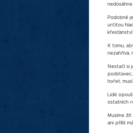
nedosáhne s
Podobně je 
určitou hla
křesťanství
K tomu, aby
nezahřívá, 
Nestačí si 
podstavec, a
hořet, musí
Lidé opoušt
ostatních r
Musíme žít 
ani příliš 