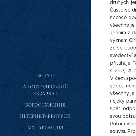
druhých, jen
Často se dn
nechce obět
všechno je 
Jedním z d
význam Cír
že se budo
svědectví a
přitahuje. 
s. 260). A 
ВСТУП
V čem spoč
sebou nemlu
АПОСТОЛЬСЬКИЙ
ЕКЗАРХАТ
všechny je 
nějaký pano
БОГОСЛУЖІННЯ
spát, odpoč
ІНТЕРНЕТ-РЕСУРСИ
svou potrav
Přitom vša
МУЛЬТИМЕДІЯ
souvisí. Pr