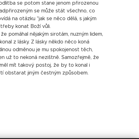
modlitba se potom stane jenom přirozenou
 nadpřirozeným se může stát všechno, co
vídá na otázku "jak se něco dělá, s jakým
třeby konat Boží vůli.
, že pomáhal nějakým sirotám, nuzným lidem,
onal z lásky. Z lásky někdo něco koná
dinou odměnou je mu spokojenost těch,
en už to nekoná nezištně. Samozřejmě, že
l mít takový postoj, že by to konal i
bytí obstarat jiným čestným způsobem.