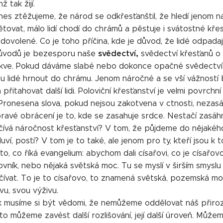
ž tak žijí.
es ztěžujeme, že národ se odkřesťanštil, že hledí jenom na 
ovat, málo lidí chodí do chrámů a pěstuje i svátostné křes
dovolené. Co je toho příčina, kde je důvod, že lidé odpadají
svědectví,
ůvodů je bezesporu naše
svědectví křesťanů o s
kve. Pokud dáváme slabé nebo dokonce opačné svědectví, n
u lidé hrnout do chrámu. Jenom náročné a se vší vážností
 přitahovat další lidi. Poloviční křesťanství je velmi povrchn
"Pronesena slova, pokud nejsou zakotvena v ctnosti, nezasá
pravé obrácení je to, kde se zasahuje srdce. Nestačí zasá
ívá náročnost křesťanství? V tom, že půjdeme do nějakého k
ví, postí? V tom je to také, ale jenom pro ty, kteří jsou k
to, co říká evangelium: abychom dali císařovi, co je císařov
vník, nebo nějaká světská moc. Tu se myslí v širším smyslu 
ívat. To je to císařovo, to znamená světská, pozemská moc
u, svou výživu.
k musíme si být vědomi, že nemůžeme oddělovat náš přiroz
oto můžeme zavést další rozlišování, její další úroveň. Může