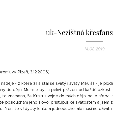
uk-Nezištná křesťans
14.08.2019
romluvy, Plzeň, 3.12.2006)
naděje - z které žil a stal se svatý i svatý Mikuláš - je plo
hy do dějin. Musíme být trpěliví, prázdni od každé úzkosti a
e, to znamená, že Kristus vejde do mých dějin, no je třeba,
 že poslouchám jeho slovo, přistupuji ke svátostem a jsem
od. Není to vždycky lehké a jednoduché, ale musíme dávat i