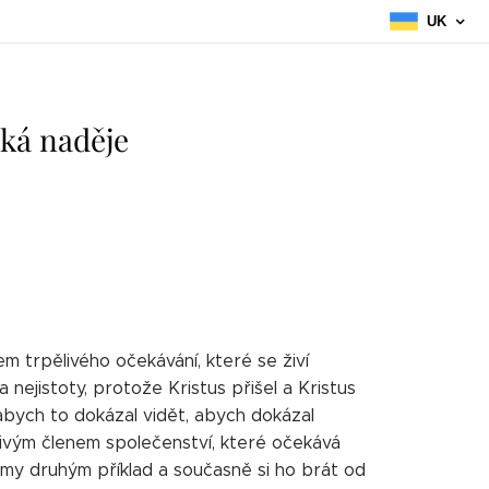
UK
ká naděje
dem trpělivého očekávání, které se živí
 nejistoty, protože Kristus přišel a Kristus
 abych to dokázal vidět, abych dokázal
 živým členem společenství, které očekává
 my druhým příklad a současně si ho brát od