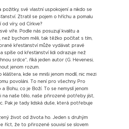
požitky, své vlastní uspokojení a nikdo se
ťanství. Ztratil se pojem o hříchu a pomalu
 od víry, od Církve?
vé víře. Podle nás posuzují kvalitu a
ež bychom měli, tak těžko počítat s tím,
 brané křesťanství může vydávat pravé
í a spíše od křesťanství lidi odrazuje než
hnou srdce", říká jeden autor (G. Hevenesi,
hnout jenom rozum.
láštera, kde se mniši jenom modlí, nic mezi
 tomu povoláni. To není pro všechny. Pro
o a Bohu, co je Boží. To se nemyslí jenom
i na naše tělo, naše přirozené potřeby jíst,
. Pak je tady lidská duše, která potřebuje
ený život od života ho. Jeden s druhým
me říct, že to přirozené souvisí se slovem