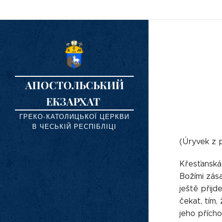
АПОСТОЛЬСЬКИЙ
ЕКЗАРХАТ
ГРЕКО-КАТОЛИЦЬКОЇ ЦЕРКВИ
В ЧЕСЬКІЙ РЕСПІБЛІЦІ
(Úryvek z p
Křesťanská 
Božími zása
ještě přijd
čekat, tím,
jeho přích