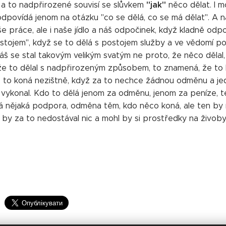
"jak"
 a to nadpřirozené souvisí se slůvkem
něco dělat. I 
 odpovídá jenom na otázku "co se dělá, co se má dělat". A
e práce, ale i naše jídlo a náš odpočinek, když kladně odpo
stojem", když se to dělá s postojem služby a ve vědomí po
áš se stal takovým velikým svatým ne proto, že něco dělal
 že to dělal s nadpřirozeným způsobem, to znamená, že to k
ž to koná nezištně, když za to nechce žádnou odměnu a je
vykonal. Kdo to dělá jenom za odměnu, jenom za peníze, t
á nějaká podpora, odměna těm, kdo něco koná, ale ten by mě
li by za to nedostával nic a mohl by si prostředky na živo