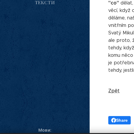
ТЕКСТИ
"co"
dělat,
věcí, když
děláme, naš
vnitřním po
Svatý Mikul
ale proto,
tehdy, kdy
komu něco 
je potřebn
tehdy, jest
Zpět
Share
Мови