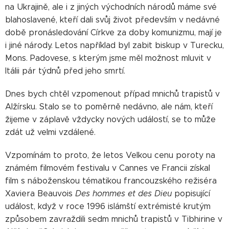
na Ukrajině, ale i z jiných východních národů máme své
blahoslavené, kteří dali svůj život především v nedávné
době pronásledování Církve za doby komunizmu, mají je
i jiné národy. Letos například byl zabit biskup v Turecku,
Mons. Padovese, s kterým jsme měl možnost mluvit v
Itálii pár týdnů před jeho smrtí.
Dnes bych chtěl vzpomenout případ mnichů trapistů v
Alžírsku. Stalo se to poměrně nedávno, ale nám, kteří
žijeme v záplavě vždycky nových událostí, se to může
zdát už velmi vzdálené.
Vzpomínám to proto, že letos Velkou cenu poroty na
známém filmovém festivalu v Cannes ve Francii získal
film s náboženskou tématikou francouzského režiséra
Xaviera Beauvois
Des hommes et des Dieu
popisující
událost, když v roce 1996 islámští extrémisté krutým
způsobem zavraždili sedm mnichů trapistů v Tibhirine v