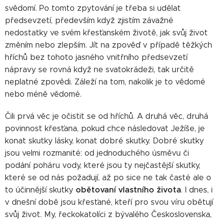
svědomí. Po tomto zpytování je třeba si udělat
předsevzetí, především když zjistím závažné
nedostatky ve svém křesťanském životě, jak svůj život
změním nebo zlepším. Jít na zpověď v případě těžkých
hříchů bez tohoto jasného vnitřního předsevzetí
nápravy se rovná když ne svatokrádeži, tak určitě
neplatné zpovědi. Záleží na tom, nakolik je to vědomé
nebo méně vědomé.
Čili prvá věc je očistit se od hříchů. A druhá věc, druhá
povinnost křesťana, pokud chce následovat Ježíše, je
konat skutky lásky, konat dobré skutky. Dobré skutky
jsou velmi rozmanité: od jednoduchého úsměvu či
podání poháru vody, které jsou ty nejčastější skutky,
které se od nás požadují, až po sice ne tak časté ale o
obětovaní vlastního života
to účinnější skutky
. I dnes, i
v dnešní době jsou křesťané, kteří pro svou víru obětují
svůj život. My, řeckokatolíci z bývalého Československa,