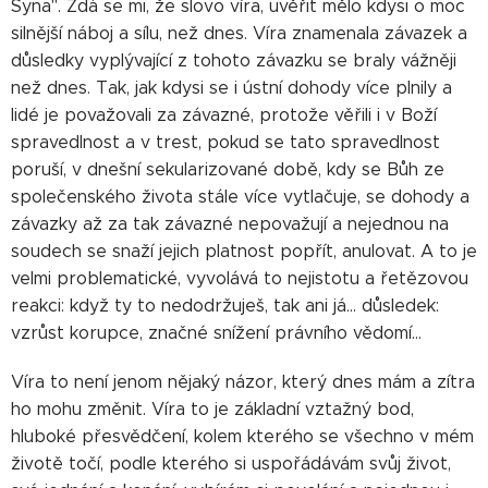
Syna". Zdá se mi, že slovo víra, uvěřit mělo kdysi o moc
silnější náboj a sílu, než dnes. Víra znamenala závazek a
důsledky vyplývající z tohoto závazku se braly vážněji
než dnes. Tak, jak kdysi se i ústní dohody více plnily a
lidé je považovali za závazné, protože věřili i v Boží
spravedlnost a v trest, pokud se tato spravedlnost
poruší, v dnešní sekularizované době, kdy se Bůh ze
společenského života stále více vytlačuje, se dohody a
závazky až za tak závazné nepovažují a nejednou na
soudech se snaží jejich platnost popřít, anulovat. A to je
velmi problematické, vyvolává to nejistotu a řetězovou
reakci: když ty to nedodržuješ, tak ani já... důsledek:
vzrůst korupce, značné snížení právního vědomí...
Víra to není jenom nějaký názor, který dnes mám a zítra
ho mohu změnit. Víra to je základní vztažný bod,
hluboké přesvědčení, kolem kterého se všechno v mém
životě točí, podle kterého si uspořádávám svůj život,