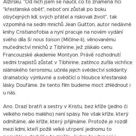
Alžírsku. "Od nich jsem se naučil, co to znamená říci
"křesťanská oběť", neboť oni zůstali po boku
obyčejných lidí, svých přátel a riskovali život", tak
vzpomíná na sedm mnichů Jean Guitton, autor nedávné
knihy Cristianofobia a nyní pracuje na novém vydání
svého díla
Si nous taison
(Mlčíme-li), věnovanému
mučednictví mnichů z Tibhirine, jež získalo cenu
Francouzské akademie Montyon. Právě rozhodnutí
sedmi trapistů zůstat v Tibhirine, zatímco zuřila vichřice
islámského terorismu, učinila jejich svědectví solidarity
dramaticky výmluvné a svědčící o hloubce křesťanské
lásky. Doufáme, že tento film budeme moct zhlédnout i
u nás.
Ano. Drazí bratři a sestry v Kristu, bez kříže (jedno či
velkého nebo malého) není spásy. Ne však kříže, který
odmítáme, ale kříže, který přijímáme. Protože je rozdíl
mezi lidmi, kteří požili velké utrpení: jednomu to