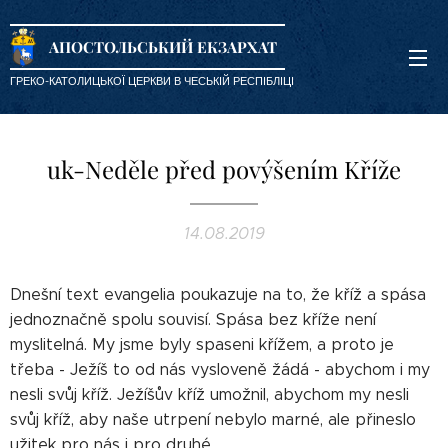
АПОСТОЛЬСЬКИЙ ЕКЗАРХАТ
ГРЕКО-КАТОЛИЦЬКОЇ ЦЕРКВИ В ЧЕСЬКІЙ РЕСПІБЛІЦІ
uk-Neděle před povýšením Kříže
14.08.2019
Dnešní text evangelia poukazuje na to, že kříž a spása
jednoznačně spolu souvisí. Spása bez kříže není
myslitelná. My jsme byly spaseni křížem, a proto je
třeba - Ježíš to od nás vysloveně žádá - abychom i my
nesli svůj kříž. Ježíšův kříž umožnil, abychom my nesli
svůj kříž, aby naše utrpení nebylo marné, ale přineslo
užitek pro nás i pro druhé.