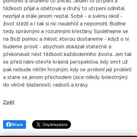
pomohlo a druhého to zničilo. Jeden to utrpení a
těžkosti přijal a obětoval a druhý to utrpení odmítal,
nepřijal a stále jenom reptal. Sobě - a svému okolí -
život stěžil a i tak si nic neulehčil a nepomohl. Buďme
tedy správnými a rozumnými křesťany. Spoléhejme se
na Boží pomoc a milost, kterou dostaneme - když o ní
budeme prosit - abychom dokázali statečně a
překonávat nést těžkosti každodenního života. Jen tak
se před námi otevře krásná perspektiva, kdy smrt už
pak nebude něčím hrozným, kdy se prolomí její prokletí
a stane se jenom přechodem (sice někdy bolestným)
do věčné blaženosti, radosti a krásy.
Zpět
Share