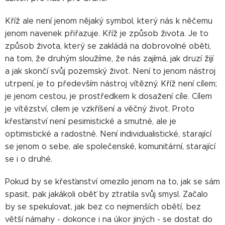
Kříž ale není jenom nějaký symbol, který nás k něčemu
jenom navenek přiřazuje. Kříž je způsob života. Je to
způsob života, který se zakládá na dobrovolné oběti,
na tom, že druhým sloužíme, že nás zajímá, jak druzí žijí
a jak skončí svůj pozemský život. Není to jenom nástroj
utrpení, je to především nástroj vítězný. Kříž není cílem;
je jenom cestou, je prostředkem k dosažení cíle. Cílem
je vítězství, cílem je vzkříšení a věčný život. Proto
křesťanství není pesimistické a smutné, ale je
optimistické a radostné. Není individualistické, starající
se jenom o sebe, ale společenské, komunitární, starající
se i o druhé.
Pokud by se křesťanství omezilo jenom na to, jak se sám
spasit, pak jakákoli oběť by ztratila svůj smysl. Začalo
by se spekulovat, jak bez co nejmenších obětí, bez
větší námahy - dokonce i na úkor jiných - se dostat do