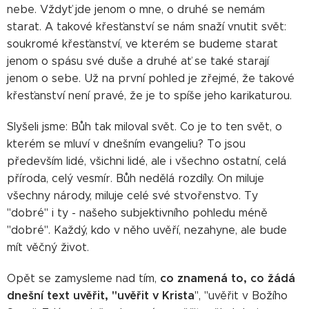
nebe. Vždyť jde jenom o mne, o druhé se nemám
starat. A takové křesťanství se nám snaží vnutit svět:
soukromé křesťanství, ve kterém se budeme starat
jenom o spásu své duše a druhé ať se také starají
jenom o sebe. Už na první pohled je zřejmé, že takové
křesťanství není pravé, že je to spíše jeho karikaturou.
Slyšeli jsme: Bůh tak miloval svět. Co je to ten svět, o
kterém se mluví v dnešním evangeliu? To jsou
především lidé, všichni lidé, ale i všechno ostatní, celá
příroda, celý vesmír. Bůh nedělá rozdíly. On miluje
všechny národy, miluje celé své stvořenstvo. Ty
"dobré" i ty - našeho subjektivního pohledu méně
"dobré". Každý, kdo v něho uvěří, nezahyne, ale bude
mít věčný život.
co znamená to, co žádá
Opět se zamysleme nad tím,
dnešní text uvěřit, "uvěřit v Krista
", "uvěřit v Božího