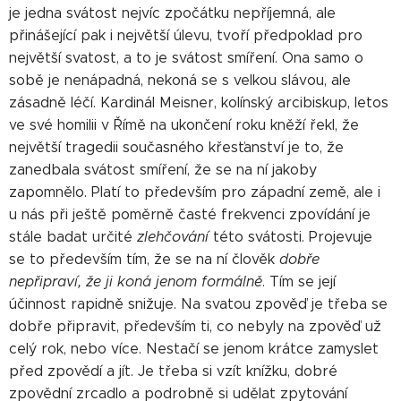
je jedna svátost nejvíc zpočátku nepříjemná, ale
přinášející pak i největší úlevu, tvoří předpoklad pro
největší svatost, a to je svátost smíření. Ona samo o
sobě je nenápadná, nekoná se s velkou slávou, ale
zásadně léčí. Kardinál Meisner, kolínský arcibiskup, letos
ve své homilii v Římě na ukončení roku kněží řekl, že
největší tragedii současného křesťanství je to, že
zanedbala svátost smíření, že se na ní jakoby
zapomnělo. Platí to především pro západní země, ale i
u nás při ještě poměrně časté frekvenci zpovídání je
stále badat určité
zlehčování
této svátosti. Projevuje
se to především tím, že se na ní člověk
dobře
nepřipraví, že ji koná jenom formálně
. Tím se její
účinnost rapidně snižuje. Na svatou zpověď je třeba se
dobře připravit, především ti, co nebyly na zpověď už
celý rok, nebo více. Nestačí se jenom krátce zamyslet
před zpovědí a jít. Je třeba si vzít knížku, dobré
zpovědní zrcadlo a podrobně si udělat zpytování