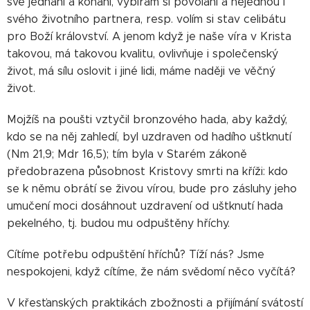
své jednání a konání, vybírám si povolání a nejednou i
svého životního partnera, resp. volím si stav celibátu
pro Boží království. A jenom když je naše víra v Krista
takovou, má takovou kvalitu, ovlivňuje i společenský
život, má sílu oslovit i jiné lidi, máme naději ve věčný
život.
Mojžíš na poušti vztyčil bronzového hada, aby každý,
kdo se na něj zahledí, byl uzdraven od hadího uštknutí
(Nm 21,9; Mdr 16,5); tím byla v Starém zákoně
předobrazena působnost Kristovy smrti na kříži: kdo
se k němu obrátí se živou vírou, bude pro zásluhy jeho
umučení moci dosáhnout uzdravení od uštknutí hada
pekelného, tj. budou mu odpuštěny hříchy.
Cítíme potřebu odpuštění hříchů? Tíží nás? Jsme
nespokojeni, když cítíme, že nám svědomí něco vyčítá?
V křesťanských praktikách zbožnosti a přijímání svátostí